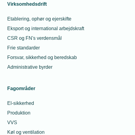
faglige forbehold i forbindelse med tilbudsgivningen.
Virksomhedsdrift
Eksempler kan være:
Etablering, ophør og ejerskifte
Eksport og international arbejdskraft
forudsætninger om adgangsforhold
CSR og FN's verdensmål
afgrænsning af entreprisens omfang
Frie standarder
ansvar for eksisterende installationer
Forsvar, sikkerhed og beredskab
koordinering med andre entreprenører
Administrative byrder
særlige tekniske eller projekteringsmæssige
forudsætninger
Fagområder
Sådanne forbehold bør altid tilpasses den konkrete
opgave.
El-sikkerhed
Produktion
Vær opmærksom på udbudsreglerne
VVS
Ved offentlige udbud kan forbehold medføre, at et
Køl og ventilation
tilbud bliver ukonditionsmæssigt og derfor afvises af