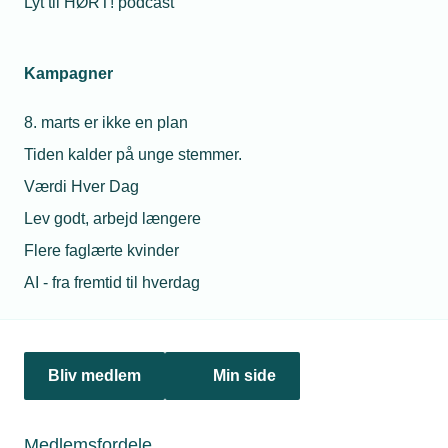
Lyt til HØRT! podcast
Netværk & aktiviteter
Kampagner
Nyheder
8. marts er ikke en plan
Politik & analyse
Tiden kalder på unge stemmer.
Om TEKNIQ
Værdi Hver Dag
Lev godt, arbejd længere
Flere faglærte kvinder
Juridiske henvendelser
AI - fra fremtid til hverdag
jura@tekniq.dk
Øvrige henvendelser
tekniq@tekniq.dk
Bliv medlem
Min side
Telefon:
43436000
Mandag til torsdag fra kl. 8:00 til 16:00
Medlemsfordele