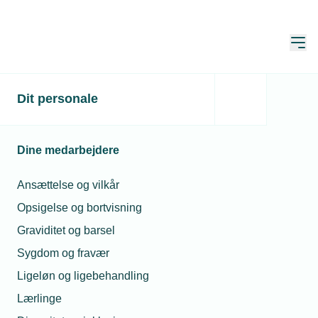
Åbn
Hjem
Standardforbehold
Dit personale
Opdateret:
16. jul. 2026
Dine medarbejdere
Historisk har TEKNIQ udarbejdet en
Ansættelse og vilkår
række standardforbehold (senest
Opsigelse og bortvisning
januar 2007), som
Graviditet og barsel
medlemsvirksomheder kunne anvende
Sygdom og fravær
ved tilbudsgivning. Formålet var at
Ligeløn og ligebehandling
skabe et mere balanceret
Lærlinge
kontraktgrundlag ved at supplere eller