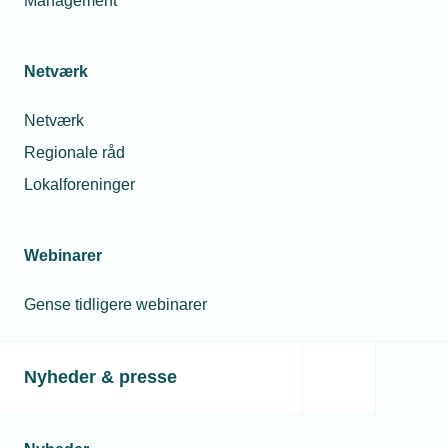
Management
Netværk
Har du spørgsmål? Så kontakt
Netværk
Regionale råd
Lokalforeninger
Webinarer
Gense tidligere webinarer
Stig Høding
Erhvervsjuridisk konsulent og Advokat
Telefon:
Nyheder & presse
Tlf. 77 41 15 72
E-mail:
sth@tekniq.dk