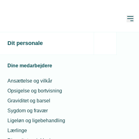
Åbn
Hjem
Grønne
Dit personale
markedsmuligheder i
Tyskland
Dine medarbejdere
Opdateret:
21. maj 2026
Ansættelse og vilkår
Opsigelse og bortvisning
Graviditet og barsel
I denne video får du et overblik over,
Sygdom og fravær
hvordan de planlagte investeringer på
Ligeløn og ligebehandling
100 mia. euro i grøn infrastruktur kan
Lærlinge
åbne nye døre for danske