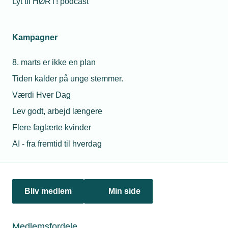
Lyt til HØRT! podcast
Netværk & aktiviteter
Kampagner
Nyheder
8. marts er ikke en plan
Politik & analyse
Tiden kalder på unge stemmer.
Om TEKNIQ
Værdi Hver Dag
Lev godt, arbejd længere
Flere faglærte kvinder
Juridiske henvendelser
AI - fra fremtid til hverdag
jura@tekniq.dk
Øvrige henvendelser
tekniq@tekniq.dk
Bliv medlem
Min side
Telefon:
43436000
Mandag til torsdag fra kl. 8:00 til 16:00
Medlemsfordele