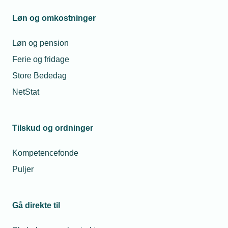
Hvis din brugerprofil endnu ikke er tilknyttet din
Løn og omkostninger
virksomhed, skal du kontakte virksomhedens
tegningsperson, der kan tilføje dig til
Løn og pension
virksomhedens medlemsprofil. Hvis du har
udfordringer med at logge ind, så send en mail til
Ferie og fridage
tekniq@tekniq.dk, og vi vender hurtigst muligt
Store Bededag
tilbage.
NetStat
Log ind
Tilmelding
Tilskud og ordninger
Kompetencefonde
Puljer
Gå direkte til