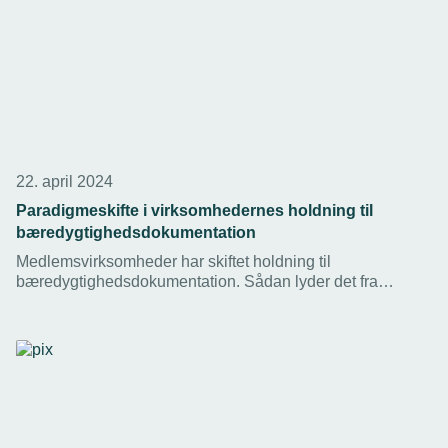
22. april 2024
Paradigmeskifte i virksomhedernes holdning til
bæredygtighedsdokumentation
Medlemsvirksomheder har skiftet holdning til
bæredygtighedsdokumentation. Sådan lyder det fra
TEKNIQ Arbejdsgivernes ekspert, der oplever, at der er
sket et paradigmeskift i medlemmernes holdning. En
tendens, der understøttes af ny undersøgelse fra
Danmarks Erhvervsfremmebestyrelse.