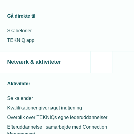
forkant.
2: Start med
scope 1 og 2
, som er overskuelige.
Gå direkte til
3: Involver dine medarbejdere
Skabeloner
TEKNIQ app
Netværk & aktiviteter
Solceller på taget giver strøm til elbilerne hos El-Gården,
hvor Dan Korsbakken her lader
Solceller på taget
Aktiviteter
Firmaet har installeret et 11 kW-solcelleanlæg på
Se kalender
taget af virksomheden. Det står for godt 20 pct. af
Kvalifikationer giver øget indtjening
virksomhedens elforbrug herunder opladning af
Overblik over TEKNIQs egne lederuddannelser
bilerne.
Efteruddannelse i samarbejde med Connection