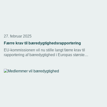
27. februar 2025
Færre krav til bæredygtighedsrapportering
EU-kommissionen vil nu stille langt færre krav til
rapportering af bæredygtighed i Europas største
virksomheder. En god og rigtig beslutning, vurderer
TEKNIQ. Det vil også betyde færre krav til
underleverandører. En Valified-rapport vil opfylde
fremtidens krav.