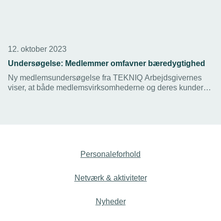
12. oktober 2023
Undersøgelse: Medlemmer omfavner bæredygtighed
Ny medlemsundersøgelse fra TEKNIQ Arbejdsgivernes
viser, at både medlemsvirksomhederne og deres kunder
omfavner et øget fokus på bæredygtighed. Et tema der kan
udforskes nærmere, i det nye netværk for bæredygtig
forretningsudvikling, som netop har afholdt første digitale
møde.
Personaleforhold
Netværk & aktiviteter
Nyheder