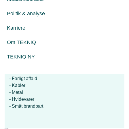
Politik & analyse
13 fraktioner affald hos El-Gården
- Pap
Karriere
- Træ
- Flamingo
Om TEKNIQ
- Elektronik
- PVC
TEKNIQ NY
- Hårdt plast
- Blød plast
- Kemiaffald
- Farligt affald
- Kabler
- Metal
- Hvidevarer
- Småt brandbart