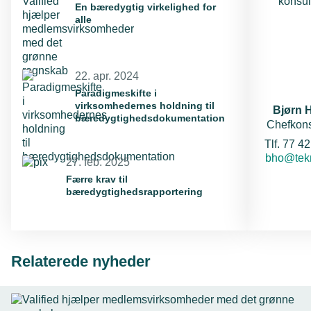
En bæredygtig virkelighed for
alle
22. apr. 2024
Paradigmeskifte i
virksomhedernes holdning til
Bjørn 
bæredygtighedsdokumentation
Chefkons
T
Tlf. 77 4
E-mail:
bho@tekn
27. feb. 2025
Færre krav til
bæredygtighedsrapportering
Relaterede nyheder