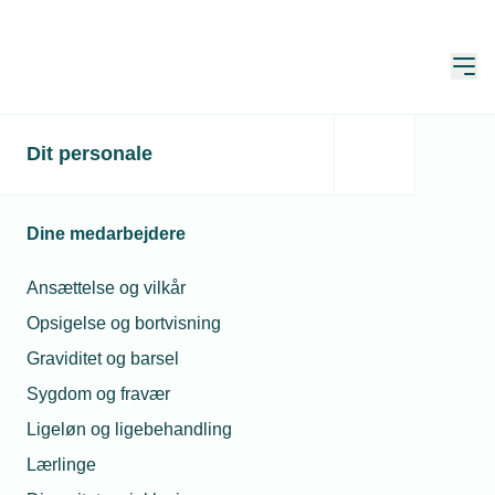
Åbn
Hjem
Dit personale
Lille virksomhed laver
miljøregnskab hvert år
Dine medarbejdere
Publiceret:
24. okt. 2024
Skrevet af:
Jan Kristensen
Ansættelse og vilkår
Opsigelse og bortvisning
Graviditet og barsel
Sygdom og fravær
Ligeløn og ligebehandling
Lærlinge