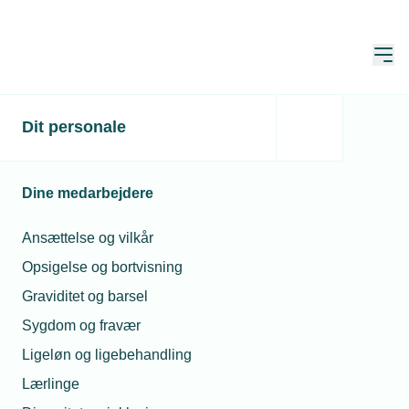
Åbn
Hjem
Politik
Dit personale
Dine medarbejdere
Klima og energi
Ansættelse og vilkår
Digitalisering
Opsigelse og bortvisning
Fremtidens Danmark er grønt og digitalt
Graviditet og barsel
Erhvervsvilkår
Sygdom og fravær
Ligeløn og ligebehandling
Uddannelse
Lærlinge
Arbejdsmarked