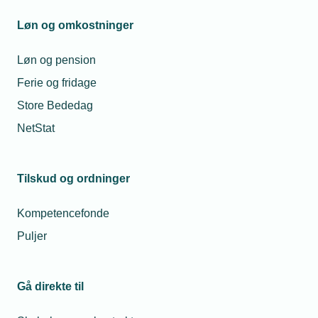
klimadokumentation i byggeriet
Løn og omkostninger
Høringer
Løn og pension
Ferie og fridage
Store Bededag
Høringssvar - 2026
NetStat
Høringssvar - 2025
Høringssvar - 2024
Tilskud og ordninger
Høringssvar - 2023
Kompetencefonde
Høringssvar - 2022
Puljer
Høringssvar - 2021
Gå direkte til
Høringssvar - 2020