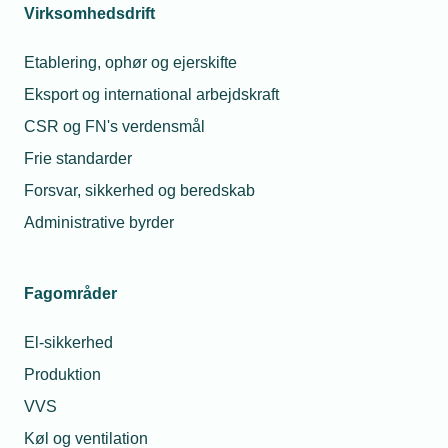
Virksomhedsdrift
Etablering, ophør og ejerskifte
Politik
Eksport og international arbejdskraft
TEKNIQs politiske dagsordener og forslag.
CSR og FN's verdensmål
Frie standarder
Forsvar, sikkerhed og beredskab
Administrative byrder
Fagområder
El-sikkerhed
Produktion
VVS
Analyser
Køl og ventilation
TEKNIQs analyser på det erhvervspolitiske og