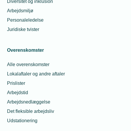
Diversitet og inklusion
Arbejdsmiljø
Analyser
Personaleledelse
Juridiske tvister
Nyeste analyser
Overenskomster
Arkiv
Alle overenskomster
Lokalaftaler og andre aftaler
Politiske udspil
Prislister
Arbejdstid
Arbejdsnedlæggelse
Fleksibilitet i husholdninger og bygninger skal
styrke Danmarks forsyningssikkerhed
Det fleksible arbejdsliv
Udstationering
Digitalisering er vejen til lettere og billigere