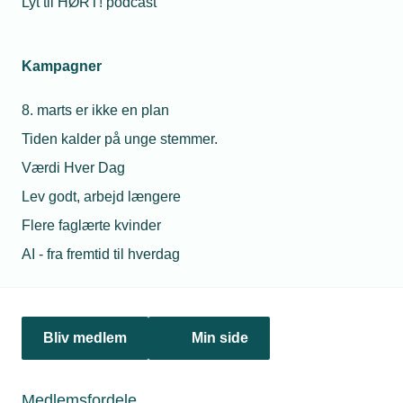
Lyt til HØRT! podcast
Netværk & aktiviteter
Kampagner
Nyheder
8. marts er ikke en plan
Politik & analyse
Tiden kalder på unge stemmer.
Om TEKNIQ
Værdi Hver Dag
Lev godt, arbejd længere
Flere faglærte kvinder
Juridiske henvendelser
AI - fra fremtid til hverdag
jura@tekniq.dk
Øvrige henvendelser
tekniq@tekniq.dk
Bliv medlem
Min side
Telefon:
43436000
Mandag til torsdag fra kl. 8:00 til 16:00
Medlemsfordele