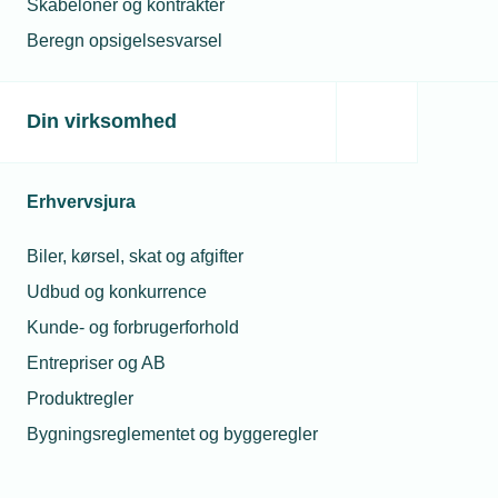
Skabeloner og kontrakter
Beregn opsigelsesvarsel
TEKNIQ
Politik & analyse
Politik & analyse
Din virksomhed
Fremtidens Danmark er grønt og
Erhvervsjura
digitalt
Biler, kørsel, skat og afgifter
Udbud og konkurrence
Kunde- og forbrugerforhold
Entrepriser og AB
Produktregler
Bygningsreglementet og byggeregler