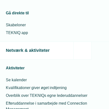
Gå direkte til
Skabeloner
TEKNIQ app
Netværk & aktiviteter
Høringer
TEKNIQ er høringspart på en lang række områder. Her kan
du læse de officielle høringssvar.
Aktiviteter
Se kalender
Kvalifikationer giver øget indtjening
Overblik over TEKNIQs egne lederuddannelser
Efteruddannelse i samarbejde med Connection