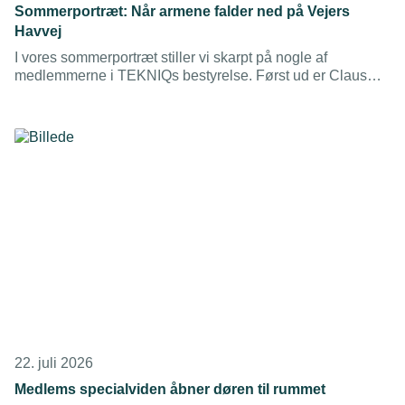
Sommerportræt: Når armene falder ned på Vejers
Havvej
I vores sommerportræt stiller vi skarpt på nogle af
medlemmerne i TEKNIQs bestyrelse. Først ud er Claus
Boel, direktør i O&J Gruppen og nyt bestyrelsesmedlem,
der finder roen på Vestkysten – og som godt kan finde på
at se en hel bjergetape fra sofaen med et køligt glas
hvidvin.
22. juli 2026
Medlems specialviden åbner døren til rummet