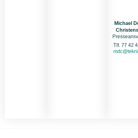
Michael 
Christen
Presseansv
Tel
Tlf. 77 42 
E-mail:
mdc@tekni