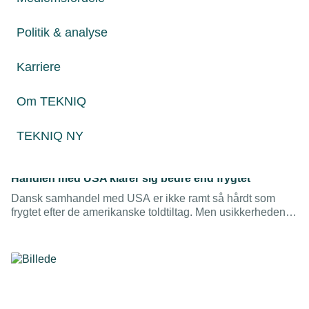
Politik & analyse
Karriere
Om TEKNIQ
TEKNIQ NY
28. juli 2026
Handlen med USA klarer sig bedre end frygtet
Dansk samhandel med USA er ikke ramt så hårdt som
frygtet efter de amerikanske toldtiltag. Men usikkerheden
består, og virksomheder med eksport, import eller
leverandørkæder knyttet til USA bør fortsat forberede sig
på nye handelsbarrierer.