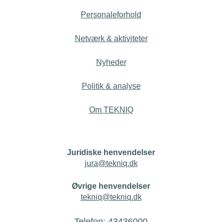
Personaleforhold
Netværk & aktiviteter
Nyheder
Politik & analyse
Om TEKNIQ
Juridiske henvendelser
jura@tekniq.dk
Øvrige henvendelser
tekniq@tekniq.dk
Telefon:
43436000