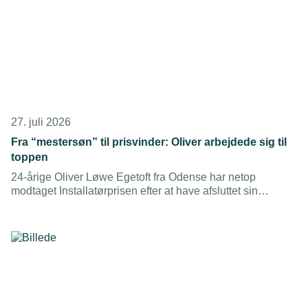
27. juli 2026
Fra “mestersøn” til prisvinder: Oliver arbejdede sig til
toppen
24-årige Oliver Løwe Egetoft fra Odense har netop
modtaget Installatørprisen efter at have afsluttet sin
uddannelse med topkarakterer. Han vil aldrig ses som én,
der får noget foræret, selvom han arbejder for sin far.