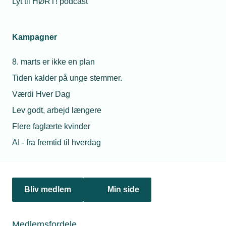
Lyt til HØRT! podcast
Kampagner
8. marts er ikke en plan
Tiden kalder på unge stemmer.
Værdi Hver Dag
Lev godt, arbejd længere
Flere faglærte kvinder
28. juli 2026
AI - fra fremtid til hverdag
EU's elektrificeringsplan er en gave til det tekniske
erhvervsliv
Varmepumper, ladestandere og stærkere elnet: EU’s plan
kan sætte turbo på elbranchens vækst.
Bliv medlem
Min side
Medlemsfordele