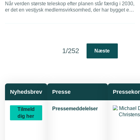
Når verden største teleskop efter planen står færdig i 2030,
er det en vestjysk medlemsvirksomhed, der har bygget en
afgørende komponent. Den lille virksomhed er blevet
specialister i at byde ind på store, internationale projekter.
1/252
Næste
Nyhedsbrev
Presse
Pressekon
Pressemeddelelser
Tilmeld
dig her