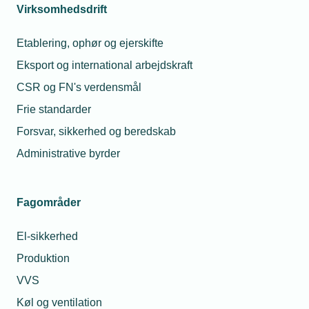
Virksomhedsdrift
Etablering, ophør og ejerskifte
05. august 2026
Eksport og international arbejdskraft
Hvordan håndterer vi usikre priser i kundeaftaler?
CSR og FN's verdensmål
Jeg oplever store udsving i energi-, olie-, fragt- og
materialepriser som følge af geopolitisk uro, og det gør det
Frie standarder
svært at lave aftaler med kunder flere måneder frem. Hvad
Forsvar, sikkerhed og beredskab
gør jeg, når omkostningerne kan ændre sig markant, efter
at en aftale er indgået?
Administrative byrder
Fagområder
El-sikkerhed
Produktion
VVS
Køl og ventilation