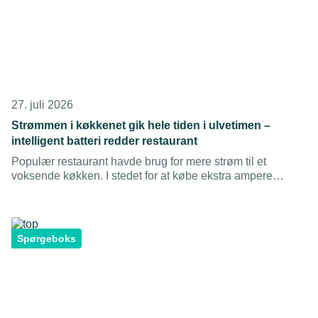
27. juli 2026
Strømmen i køkkenet gik hele tiden i ulvetimen –
intelligent batteri redder restaurant
Populær restaurant havde brug for mere strøm til et
voksende køkken. I stedet for at købe ekstra ampere
rådgav AK Installationer dem til et intelligent energianlæg,
der sparer dem penge og skaber værdi.
Spørgeboks