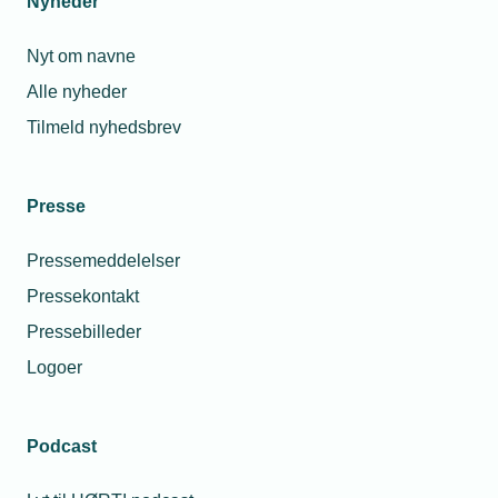
Nyheder
under 18 år. Hvordan håndterer vi det?
Nyt om navne
Alle nyheder
Tilmeld nyhedsbrev
Presse
Pressemeddelelser
Pressekontakt
28. juli 2026
Pressebilleder
Sommerferiegaver fra firmaet er skattefrie – som
Logoer
udgangspunkt
Mange firmaer giver ikke længere kun gaver til deres
medarbejdere til jul, men fx også til påske og op til
Podcast
sommerferien. Kun julegaven er fredet fra skat, og kun hvis
den holder sig under beløbsgrænsen for den slags.