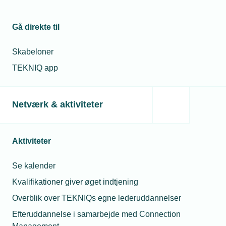
Nye emballagekrav rammer også importører
Gå direkte til
Fra 12. august gælder de første krav i EU’s nye
emballageforordning. Det rammer virksomheder med
producentansvar og flere importører, der kan få ansvar for
Skabeloner
den transportemballage, de selv pakker ud.
TEKNIQ app
Netværk & aktiviteter
Aktiviteter
Se kalender
Kvalifikationer giver øget indtjening
Overblik over TEKNIQs egne lederuddannelser
03. august 2026
Sidste chance for at søge refusion fra TEKNIQ Barsel
Efteruddannelse i samarbejde med Connection