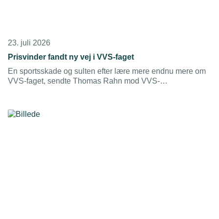
23. juli 2026
Prisvinder fandt ny vej i VVS-faget
En sportsskade og sulten efter lære mere endnu mere om
VVS-faget, sendte Thomas Rahn mod VVS-
Installatøruddannelsen. Nu har han vundet
Installatørprisen 2026.