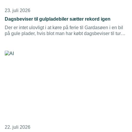
23. juli 2026
Dagsbeviser til gulpladebiler sætter rekord igen
Der er intet ulovligt i at køre på ferie til Gardasøen i en bil
på gule plader, hvis blot man har købt dagsbeviser til turen,
og arbejdsgiveren har givet lov til det. Langt de fleste
dagsbeviser købes dog kun til privat kørsel en enkelt dag.
22. juli 2026