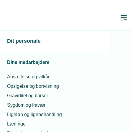
Åbn
Hjem
TEKNIQ
Dit personale
Alle nyheder
Alle nyheder
Dine medarbejdere
Læs de seneste nyheder fra TEKNIQ
Ansættelse og vilkår
Opsigelse og bortvisning
Søg
Graviditet og barsel
Sygdom og fravær
Ligeløn og ligebehandling
Lærlinge