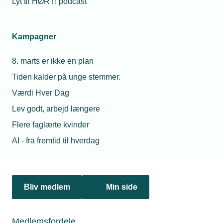
Lyt til HØRT! podcast
Netværk & aktiviteter
Kampagner
Nyheder
8. marts er ikke en plan
Politik & analyse
Tiden kalder på unge stemmer.
Om TEKNIQ
Værdi Hver Dag
Lev godt, arbejd længere
Flere faglærte kvinder
Juridiske henvendelser
AI - fra fremtid til hverdag
jura@tekniq.dk
Øvrige henvendelser
tekniq@tekniq.dk
Bliv medlem
Min side
Telefon:
43436000
Mandag til torsdag fra kl. 8:00 til 16:00
Medlemsfordele