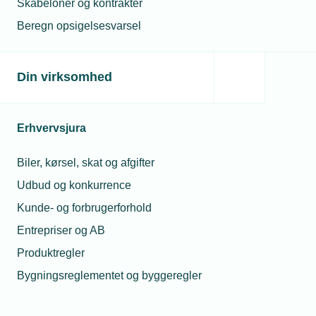
Skabeloner og kontrakter
Nu lukker TEKNIQ Barsel
TEKNIQ Barsel lukker pr. 30. juni 2026. Fra 1. juli
Beregn opsigelsesvarsel
2026 overgår alle medlemsvirksomheder
automatisk til DA Barsel, men du kan stadig nå at
søge refusion for barsel, der er afholdt inden den
Din virksomhed
30. juni.
Kan vi opsige før barsel når medarbejderen selv
beder om det?
Vores medarbejder skal snart på barsel og vil
Erhvervsjura
gerne opsiges, så hun bagefter kan starte sit eget
firma. Vi vil egentlig gerne hjælpe hende, men kan
vi det uden at risikere en sag imod os?
Biler, kørsel, skat og afgifter
Afskedigelse af vordende far var lovlig
Udbud og konkurrence
Det var fuldt lovligt, da en virksomhed opsagde en
elektriker, som skulle være far. Det har
Kunde- og forbrugerforhold
Afskedigelsesnævnet afgjort. Elektrikeren mente
Entrepriser og AB
selv, at afskedigelsen var uberettiget, fordi han
stod foran en fædreorlov.
Produktregler
Bygningsreglementet og byggeregler