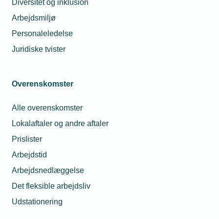
Diversitet og inklusion
fødslen af et barn: Graviditetsorlov, barselsorlov,
Arbejdsmiljø
forældreorlov og fædreorlov.
Personaleledelse
Læs her om de forskellige typer orlov, hvornår
Juridiske tvister
graviditets- og barselsorlov skal varsles og om
mulighederne for at få refusion for lønudgifter i
orlovsperioden.
Overenskomster
Alle overenskomster
Graviditetsorlov
Lokalaftaler og andre aftaler
Prislister
Barselsorlov
Arbejdstid
Forældreorlov
Arbejdsnedlæggelse
Det fleksible arbejdsliv
Fædreorlov
Udstationering
Medarbejders varsling