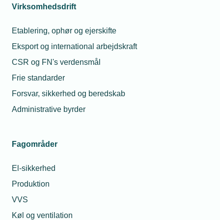
Virksomhedsdrift
Etablering, ophør og ejerskifte
Eksport og international arbejdskraft
Har du spørgsmål om
CSR og FN's verdensmål
orlov ved graviditet og
Frie standarder
barsel?
Forsvar, sikkerhed og beredskab
Administrative byrder
Du er altid velkommen til at kontakte
os.
Fagområder
Så sørger vi for at hjælpe dig godt
videre.
El-sikkerhed
Telefon:
43 43 60 00
Produktion
VVS
Mandag til torsdag fra kl. 8:00 til 16:00
Fredag fra kl. 8:00 til 15:00.
Køl og ventilation