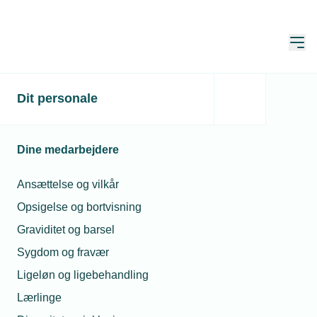
Åbn
Hjem
Dit personale
Dine medarbejdere
Ansættelse og vilkår
Opsigelse og bortvisning
Graviditet og barsel
Sygdom og fravær
Graviditet og barsel
Ligeløn og ligebehandling
Lærlinge
Der findes fire typer af orlov i forbindelse med