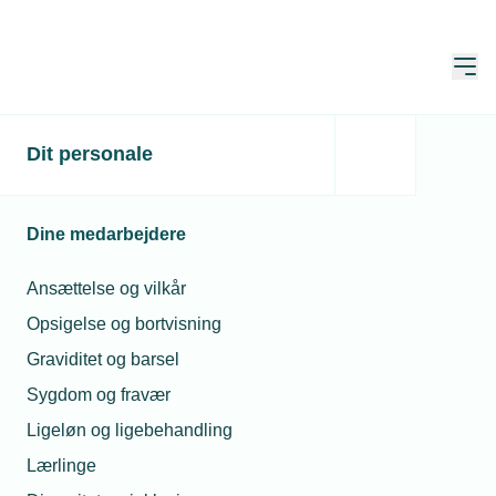
Åbn
Hjem
NetStat
Dit personale
Opdateret:
01. aug. 2026
Dine medarbejdere
I NetStat har du mulighed for at se
Ansættelse og vilkår
løn-, fravær- og ulykkesstatistik.
Opsigelse og bortvisning
Graviditet og barsel
NetStat er baseret på virksomhedernes
Sygdom og fravær
indberetning til DA Statistik, hvor der bl.a. er
Ligeløn og ligebehandling
mulighed for at søge på lønmodtagergruppe,
Lærlinge
branche, region, arbejdsfunktion og uddannelse,