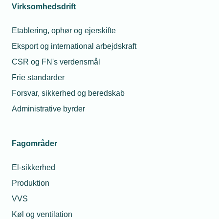
Link til indberetning
Virksomhedsdrift
Etablering, ophør og ejerskifte
Gå til NetStat
Kontakt os
Eksport og international arbejdskraft
CSR og FN's verdensmål
Har du
Frie standarder
spørgsmål er
du velkommen
Forsvar, sikkerhed og beredskab
til at kontakte
Administrative byrder
en af vores
NetStat
kontaktpersoner
Maria Elisa
Fagområder
nedenfor.
Maria Schougaard
Kjærsgår
Berntsen
Jensen
El-sikkerhed
Gå til
Underdirektør for
Chefanalyti
NetStat
Politik &
Produktion
Tele
Tlf. 77 41 1
Forretningsudvikling
E-mail:
mkj@tekniq
VVS
Telefon:
Tlf. 77 41 15 74
Køl og ventilation
E-mail:
msb@tekniq.dk