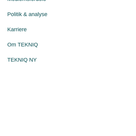
Fredag fra kl. 8:00 til 15:00
Politik & analyse
Karriere
Persondatapolitik
Cookies
Om TEKNIQ
Paul Bergsøes Vej 6, 2600 Glostrup
Billedskærervej 17, 5230 Odense M
TEKNIQ NY
CVR: 45 09 35 22