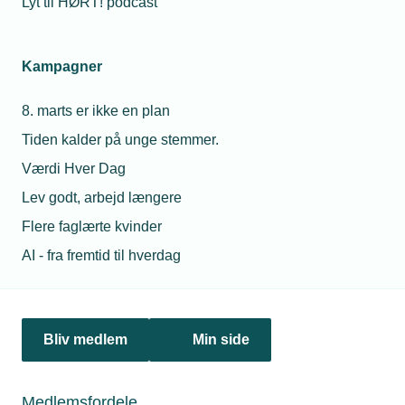
Lyt til HØRT! podcast
Netværk & aktiviteter
Kampagner
Nyheder
8. marts er ikke en plan
Politik & analyse
Tiden kalder på unge stemmer.
Om TEKNIQ
Værdi Hver Dag
Lev godt, arbejd længere
Flere faglærte kvinder
Juridiske henvendelser
AI - fra fremtid til hverdag
jura@tekniq.dk
Øvrige henvendelser
tekniq@tekniq.dk
Bliv medlem
Min side
Telefon:
43436000
Mandag til torsdag fra kl. 8:00 til 16:00
Medlemsfordele