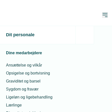
Åbn
Hjem
Dit personale
Dine medarbejdere
Ansættelse og vilkår
Opsigelse og bortvisning
Graviditet og barsel
Sygdom og fravær
Ligeløn og
Ligeløn og ligebehandling
Ligebehandling
Lærlinge