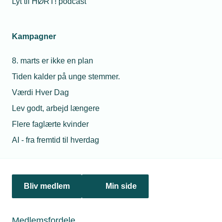
Lyt til HØRT! podcast
Netværk & aktiviteter
Kampagner
Nyheder
8. marts er ikke en plan
Politik & analyse
Tiden kalder på unge stemmer.
Om TEKNIQ
Værdi Hver Dag
Lev godt, arbejd længere
Flere faglærte kvinder
Juridiske henvendelser
AI - fra fremtid til hverdag
jura@tekniq.dk
Øvrige henvendelser
tekniq@tekniq.dk
Bliv medlem
Min side
Telefon:
43436000
Mandag til torsdag fra kl. 8:00 til 16:00
Medlemsfordele