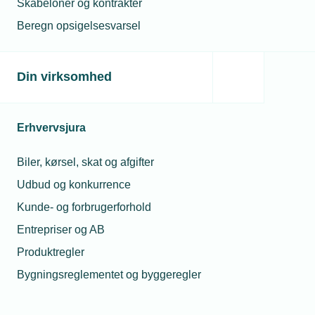
Skabeloner og kontrakter
Du er altid velkommen til at kontakte
Beregn opsigelsesvarsel
os.
Så sørger vi for at hjælpe dig godt
Din virksomhed
videre.
Telefon:
43 43 60 00
Erhvervsjura
Mandag til torsdag fra kl. 8:00 til 16:00
Fredag fra kl. 8:00 til 15:00.
jura@tekniq.dk
Biler, kørsel, skat og afgifter
Udbud og konkurrence
Kunde- og forbrugerforhold
Entrepriser og AB
Produktregler
Bygningsreglementet og byggeregler