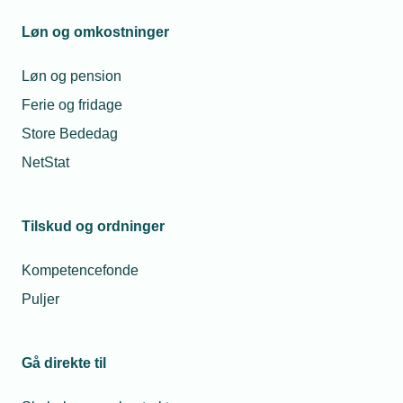
Løn og omkostninger
Ligebehandling
Løn og pension
Ferie og fridage
Store Bededag
NetStat
Tilskud og ordninger
Kompetencefonde
Har du spørgsmål om
Puljer
afskedigelse og
opsigelse?
Gå direkte til