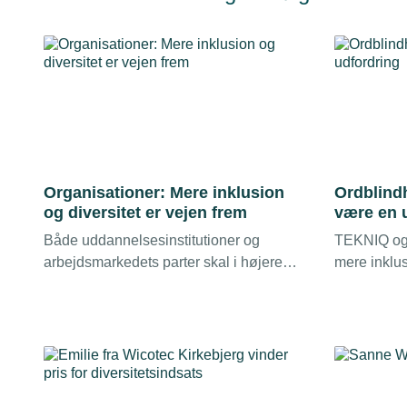
Organisationer: Mere inklusion
Ordblind
og diversitet er vejen frem
være en 
Både uddannelsesinstitutioner og
TEKNIQ og 
arbejdsmarkedets parter skal i højere
mere inklus
grad være gearet til at rumme sårbare
Dalsgaard v
unge og medarbejdere med
Her ser de
minoritetsbaggrund. Sådan lyder det fra
medarbejde
TEKNIQ, Dansk El-Forbund og Danske
Erhvervsskoler og -Gymnasier.