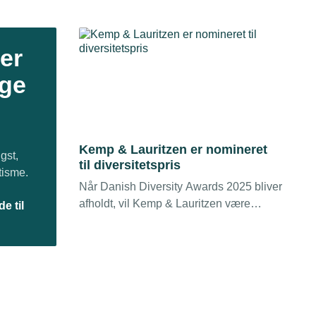
er
øge
Kemp & Lauritzen er nomineret
gst,
til diversitetspris
tisme.
Når Danish Diversity Awards 2025 bliver
afholdt, vil Kemp & Lauritzen være
e til
nomineret i kategorien ”Årets store
virksomhed (over 250 medarbejdere)”.
Kemp & Lauritzen var første gang
nomineret i 2023, hvor de også vandt
prisen.