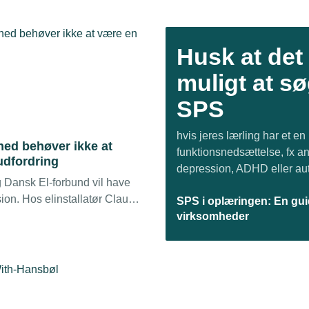
Husk at det 
muligt at s
SPS
hvis jeres lærling har et en
hed behøver ikke at
funktionsnedsættelse, fx an
udfordring
depression, ADHD eller au
Dansk El-forbund vil have
ion. Hos elinstallatør Claus
SPS i oplæringen: En guid
ed man, hvad der skal til:
virksomheder
 mennesket før
ren.