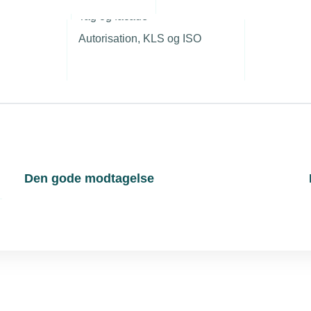
r
fremmer
Tag og facade
 her om, hvordan I
Autorisation, KLS og ISO
en inkluderende
Den gode modtagelse