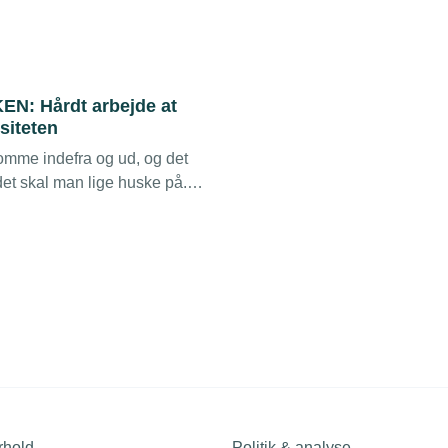
N: Hårdt arbejde at
rsiteten
omme indefra og ud, og det
 det skal man lige huske på.
n mærkes på bundlinjen, at vi
ladere og mere dedikerede
e” lyder det fra Elstyrken,
neste halvandet år har
tensivt med at styrke
n i virksomheden.
rhold
Politik & analyse