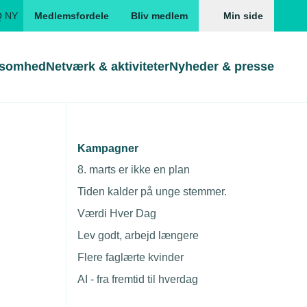
Q NY
Medlemsfordele
Bliv medlem
Min side
ksomhed
Netværk & aktiviteter
Nyheder & presse
Genveje
Genveje
serne
Kampagner
Gå direkte til
Gå direkte til
EUD
8. marts er ikke en plan
Skabeloner og kontrakter
Skabeloner
ddannelser
Tiden kalder på unge stemmer.
Beregn opsigelsesvarsel
TEKNIQ app
Værdi Hver Dag
nde uddannelser
Lev godt, arbejd længere
nelse og tilskud
Flere faglærte kvinder
ngsmateriale
AI - fra fremtid til hverdag