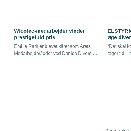
Wicotec-medarbejder vinder
ELSTYRKE
prestigefuld pris
øge dive
Emilie Rath er blevet kåret som Årets
“Det skal k
Medarbejder/leder ved Danish Diversity
tager tid –
Awards 2024 for hendes store indsats
Men det ka
med at skabe diversitet på
har fået g
lærlingeområdet i Wicotec Kirkebjerg.
medarbejder
som det se
arbejdet in
diversitete
Personalefo