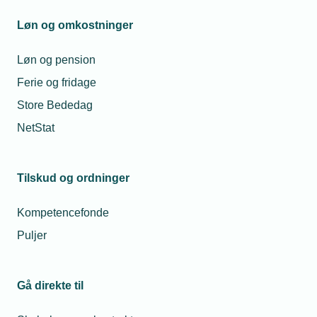
Mandag til torsdag fra kl. 08:00 til 16:00
Fredag fra kl. 08:00 til 15:00
Løn og omkostninger
tekniq@tekniq.dk
Løn og pension
Ferie og fridage
Store Bededag
NetStat
Tilskud og ordninger
Kompetencefonde
Puljer
Gå direkte til