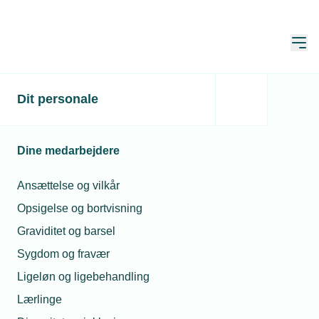
Åbn
Hjem
Dit personale
Du skal være logget ind
Denne side er kun for medlemmer, og du skal derfor
Dine medarbejdere
være logget ind for at se den.
Ansættelse og vilkår
Endnu ikke bruger?
Opret brugerprofil
Opsigelse og bortvisning
Graviditet og barsel
Sygdom og fravær
E-mail*
Ligeløn og ligebehandling
Lærlinge
Husk mine oplysninger