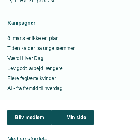
Lyt til HØRT! podcast
Netværk & aktiviteter
Kampagner
Nyheder
8. marts er ikke en plan
Politik & analyse
Tiden kalder på unge stemmer.
Om TEKNIQ
Værdi Hver Dag
Lev godt, arbejd længere
Flere faglærte kvinder
Juridiske henvendelser
AI - fra fremtid til hverdag
jura@tekniq.dk
Øvrige henvendelser
tekniq@tekniq.dk
Bliv medlem
Min side
Telefon:
43436000
Mandag til torsdag fra kl. 8:00 til 16:00
Medlemsfordele