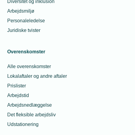
Diversitet og inklusion
Arbejdsmiljø
Glemt adgangskode
Log ind
Personaleledelse
Juridiske tvister
Overenskomster
Har du spørgsmål til din
Alle overenskomster
brugerprofil?
Lokalaftaler og andre aftaler
Prislister
Du er altid velkommen til at kontakte
Arbejdstid
os.
Arbejdsnedlæggelse
Så sørger vi for at hjælpe dig godt
Det fleksible arbejdsliv
videre.
Telefon:
43 43 60 00
Udstationering