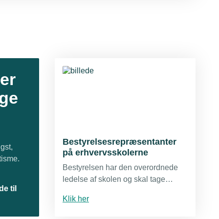
er
øge
Bestyrelsesrepræsentanter
gst,
på erhvervsskolerne
tisme.
Bestyrelsen har den overordnede
ledelse af skolen og skal tage
e til
initiativer, der viser skolens ledere
Klik her
og medarbejdere, hvilken retning
man ønsker, skolen skal udvikle sig