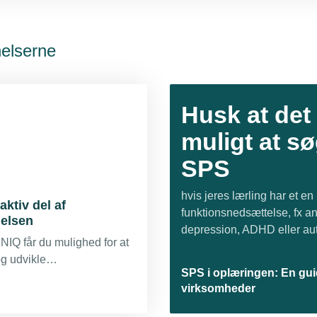
nelserne
Husk at det 
muligt at s
SPS
hvis jeres lærling har et en
aktiv del af
funktionsnedsættelse, fx an
elsen
depression, ADHD eller au
IQ får du mulighed for at
og udvikle
SPS i oplæringen: En guid
uddannelserne lokalt
virksomheder
eltagelse i
lsesudvalg, som