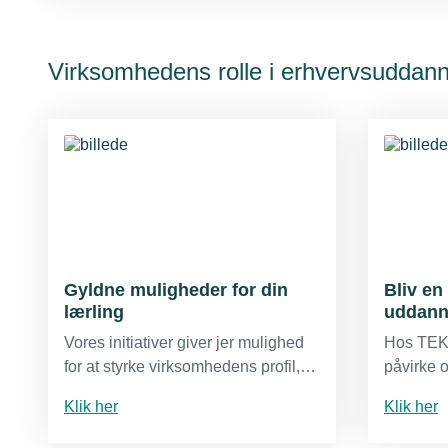
Virksomhedens rolle i erhvervsuddan
Gyldne muligheder for din
Bliv en 
lærling
uddann
Vores initiativer giver jer mulighed
Hos TEKN
for at styrke virksomhedens profil,
påvirke 
inspirere jeres lærlinge og sætte
erhvervs
Klik her
Klik her
fokus på mangfoldighed og faglig
gennem d
stolthed.
uddanne