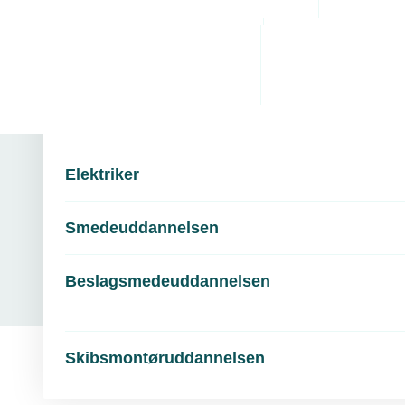
Administrative byrde
Arbejdsmiljø
Personaleledelse
Juridiske tvister
Uddannelser
Elektriker
Smedeuddannelsen
Beslagsmedeuddannelsen
Skibsmontøruddannelsen