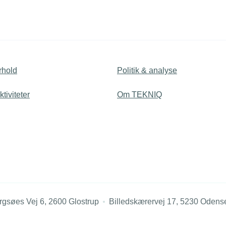
rhold
Politik & analyse
tiviteter
Om TEKNIQ
rgsøes Vej 6, 2600 Glostrup
Billedskærervej 17, 5230 Odens