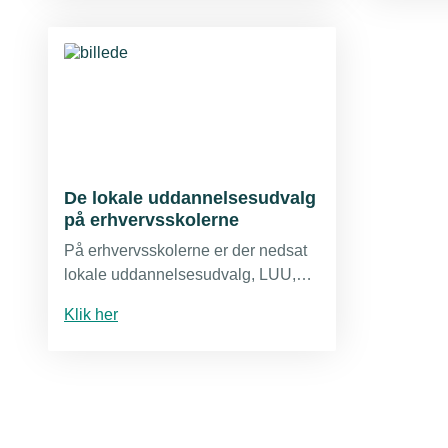
skuemest
erfaringe
at sikre h
undervis
der matc
her, hvo
hvad det
du kan få
De lokale uddannelsesudvalg
på erhvervsskolerne
På erhvervsskolerne er der nedsat
lokale uddannelsesudvalg, LUU,
hvor TEKNIQ er repræsenteret.
Klik her