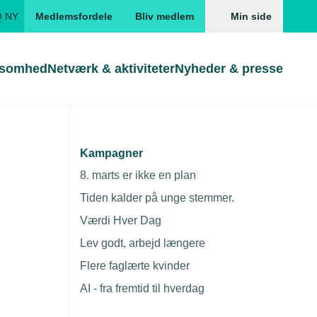
Q NY
Medlemsfordele
Bliv medlem
Min side
ksomhed
Netværk & aktiviteter
Nyheder & presse
Genveje
Genveje
serne
Kampagner
Gå direkte til
Gå direkte til
EUD
8. marts er ikke en plan
Skabeloner og kontrakter
Skabeloner
ddannelser
Tiden kalder på unge stemmer.
Beregn opsigelsesvarsel
TEKNIQ app
Værdi Hver Dag
nde uddannelser
Lev godt, arbejd længere
nelse og tilskud
Flere faglærte kvinder
ngsmateriale
AI - fra fremtid til hverdag