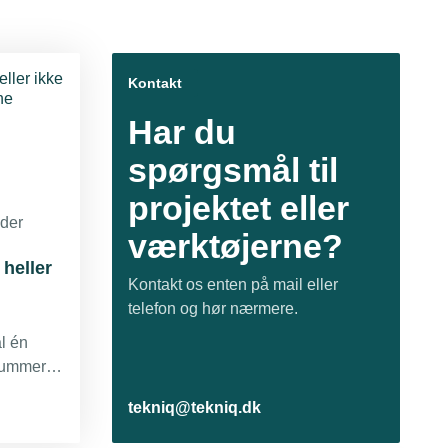
Kontakt
Har du
spørgsmål til
projektet eller
der
værktøjerne?
heller
Kontakt os enten på mail eller
telefon og hør nærmere.
l én
 lummer
or
tekniq@tekniq.dk
 man
r på