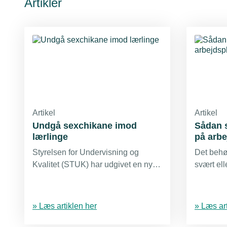
Artikler
Artikel
Artikel
Undgå sexchikane imod
Sådan s
lærlinge
på arb
Styrelsen for Undervisning og
Det behø
Kvalitet (STUK) har udgivet en ny
svært ell
vejledning til, hvordan skoler og
trivsel o
elever bør håndtere og modarbejde
arbejdsp
sexchikane. Men lærepladsen kan
Boss Ladi
» Læs artiklen her
» Læs art
også mindske risikoen for, at en ung
arbejdsp
medarbejder bliver udsat for