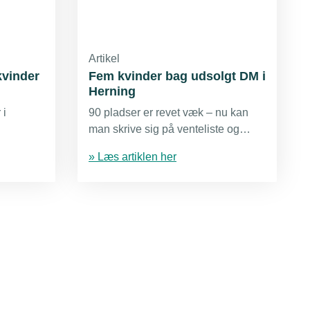
Artikel
 kvinder
Fem kvinder bag udsolgt DM i
Herning
 i
90 pladser er revet væk – nu kan
man skrive sig på venteliste og
e, lyder
håbe på et afbud. Deltagerne
» Læs artiklen her
erne,
kommer fra 10 forskellige nationer.
år mod
er en
e. Nyt
ingen på