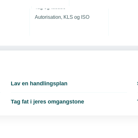
r
se artikler om emnet
Tag og facade
d kan komme i gang
Autorisation, KLS og ISO
og fastholde kvinder i
Lav en handlingsplan
Tag fat i jeres omgangstone