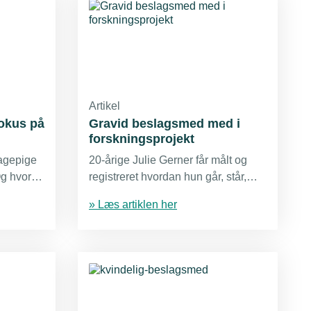
Artikel
fokus på
Gravid beslagsmed med i
forskningsprojekt
agepige
20-årige Julie Gerner får målt og
g hvorfor
registreret hvordan hun går, står,
 Det er
løfter og bukker sig i stalden som
» Læs artiklen her
KNIQ
beslagsmed – i uge 20 af sin
s på
graviditet.
holm.