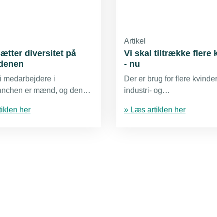
Artikel
tter diversitet på
Vi skal tiltrække flere
denen
- nu
ti medarbejdere i
Der er brug for flere kvinder
anchen er mænd, og den
industri- og
 har stået stille de seneste
installationsvirksomhedern
iklen her
» Læs artiklen her
er tal fra Danmarks Statistik.
det fra TEKNIQ Arbejdsgiv
som opfordrer til at flere g
strømmen og aktivt tilvælg
teknisk erhvervsuddannels
projekt skal hjælpe udvikl
vej.