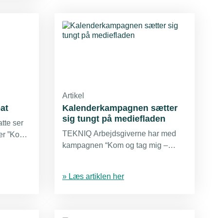
der det
Q
kole og
pagne
fokus på
ø.
Artikel
bat
Kalenderkampagnen sætter
sig tungt på mediefladen
tte ser
TEKNIQ Arbejdsgiverne har med
er ”Kom
kampagnen “Kom og tag mig –
NED" sat et gedigent aftryk i
age hul på
medielandskabet den seneste tid.
og skabe
» Læs artiklen her
 direktør
e