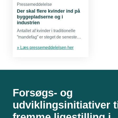
Pressemeddelelse
Der skal flere kvinder ind på
byggepladserne og i
industrien
Antallet af kvinder i traditionelle
”mandefag” er steget de seneste
fem år, men der er behov for endnu
» Læs pressemeddelelsen her
større talmæssig ligestilling for at
sikre den nødvendig strøm af
faglærte de kommende år.
Forsøgs- og
udviklingsinitiativer ti
fremme ligestilling i