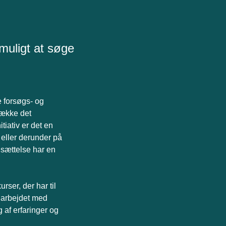
muligt at søge
e forsøgs- og
trække det
iativ er det en
eller derunder på
sættelse har en
rser, der har til
i arbejdet med
 af erfaringer og