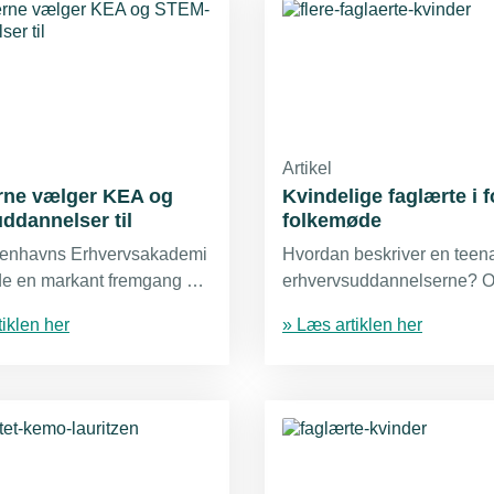
Artikel
rne vælger KEA og
Kvindelige faglærte i 
ddannelser til
folkemøde
enhavns Erhvervsakademi
Hvordan beskriver en teen
de en markant fremgang af
erhvervsuddannelserne? O
ge studerende på deres
er det overhovedet vigtigt?
iklen her
» Læs artiklen her
 uddannelser, der også
nogle af de spørgsmål TE
et er blevet mere populære.
Arbejdsgiverne sætter foku
under folkemødet på Born