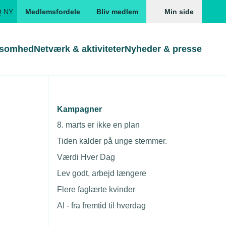
Q NY
Medlemsfordele
Bliv medlem
Min side
ksomhed
Netværk & aktiviteter
Nyheder & presse
Genveje
Genveje
serne
Kampagner
Gå direkte til
Gå direkte til
EUD
8. marts er ikke en plan
Skabeloner og kontrakter
Skabeloner
ddannelser
Tiden kalder på unge stemmer.
Beregn opsigelsesvarsel
TEKNIQ app
Værdi Hver Dag
nde uddannelser
Lev godt, arbejd længere
nelse og tilskud
Flere faglærte kvinder
ngsmateriale
AI - fra fremtid til hverdag