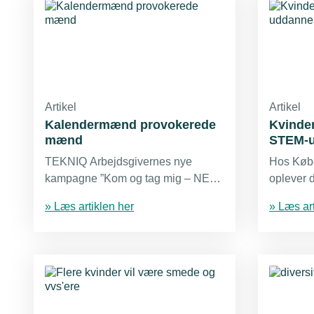
Artikel
Artikel
Kalendermænd provokerede
Kvinde
mænd
STEM-u
TEKNIQ Arbejdsgivernes nye
Hos Køb
kampagne ”Kom og tag mig – NED”
oplever 
handler både om nøgne kvinder OG
kvindeli
» Læs artiklen her
» Læs art
mænd på billeder på en
tekniske
arbejdsplads. På virksomheden BC
samlet s
Technic i Rødekro har man
overraskende haft held med at
diskutere pigekalendere med
besøgende mænd – ved at vise
kalendere med helt nøgne mænd.