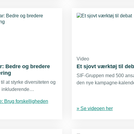
erhvervsskolerne. Sådan ly
samstemmende fra TEKNI
Arbejdsgiverne, erhvervss
elevorganisation. Ny kam
skal være med til at sætte 
det gode undervisningsmilj
Video
r: Bedre og bredere
Et sjovt værktøj til de
ering
SIF-Gruppen med 500 ansa
til at styrke diversiteten og
den nye kampagne-kalend
 inkluderende
og tag mig – NED” som et
lads.
humoristisk værktøj til at t
e: Brug forskelligheden
en nødvendig diskussion 
» Se videoen her
forandring. Administrerende
Lars Mejlby satte selv først
kalender op.