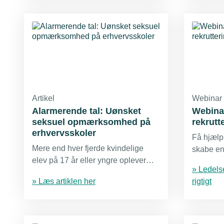
krænkende adfærd.
Artikel
Webinar
Alarmerende tal: Uønsket
Webina
seksuel opmærksomhed på
rekrutt
erhvervsskoler
Få hjælp 
Mere end hver fjerde kvindelige
skabe en
elev på 17 år eller yngre oplever
arbejdsp
» Ledels
uønsket seksuel opmærksomhed
» Læs artiklen her
rigtigt
på erhvervsskolerne. Det viser en
ny analyse fra Institut for
Menneskerettigheder.