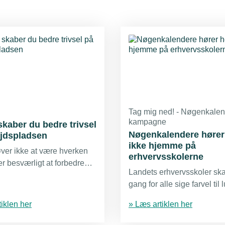
Tag mig ned! - Nøgenkalen
kampagne
kaber du bedre trivsel
Nøgenkalendere hører 
ejdspladsen
ikke hjemme på
ver ikke at være hverken
erhvervsskolerne
er besværligt at forbedre
Landets erhvervsskoler ska
g inklusion på
gang for alle sige farvel til
ladsen. Se organisationen
værkstedshumor og sørge f
es' gode råd til en bedre
iklen her
» Læs artiklen her
inkluderende rammer, hvis
lads.
gerne vil have flere kvinde