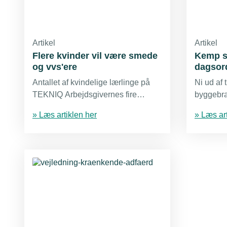
Artikel
Artikel
Flere kvinder vil være smede
Kemp sæ
og vvs'ere
dagsor
Antallet af kvindelige lærlinge på
Ni ud af 
TEKNIQ Arbejdsgivernes fire
byggebr
største uddannelser er mere end
udvikling
» Læs artiklen her
» Læs art
fordoblet siden 2014. Udviklingen
ti år, vis
går i den rigtige retning.