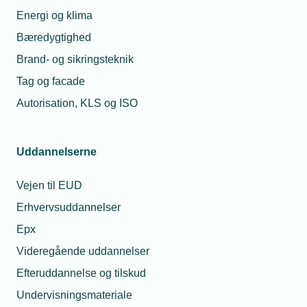
medlemmernes input, ønsker og erfaringer
Energi og klima
velkomne. Kontakt Andreas Lundberg Petersen på
Bæredygtighed
alp@tekniq.dk eller Mie Forsberg på
Brand- og sikringsteknik
mfo@tekniq.dk, hvis I ønsker at høre mere om
projektet eller kan bidrage med erfaringer og andre
Tag og facade
perspektiver.
Autorisation, KLS og ISO
Uddannelserne
Læs mere om samme emne:
Vejen til EUD
Erhvervsskole
Erhvervsuddannelse
Smed
Erhvervsuddannelser
Industritekniker
Arbejdskraft
Epx
Videregående uddannelser
Efteruddannelse og tilskud
Undervisningsmateriale