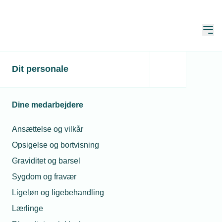
Åbn
Hjem
Dit personale
Flere kvinder vil være
smede og vvs'ere
Dine medarbejdere
Publiceret:
27. apr. 2023
Skrevet af:
Jan Kristensen
Ansættelse og vilkår
Opsigelse og bortvisning
Graviditet og barsel
Sygdom og fravær
Ligeløn og ligebehandling
Lærlinge