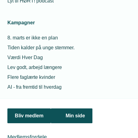
Lyt til HØRT! podcast
Kampagner
8. marts er ikke en plan
Tiden kalder på unge stemmer.
Værdi Hver Dag
17. februar 2023
Lev godt, arbejd længere
Lærling, robot og kantpresse på skole sammen
Flere faglærte kvinder
Aalborg TECH kan som det første sted i Danmark tilbyde
AI - fra fremtid til hverdag
eleverne at arbejde med robotter ved kantpressen. Viden
og inspirationen fra robotcellen skal med tilbage til
lærepladsen – og frigøre hænder til andre opgaver.
Bliv medlem
Min side
Medlemsfordele