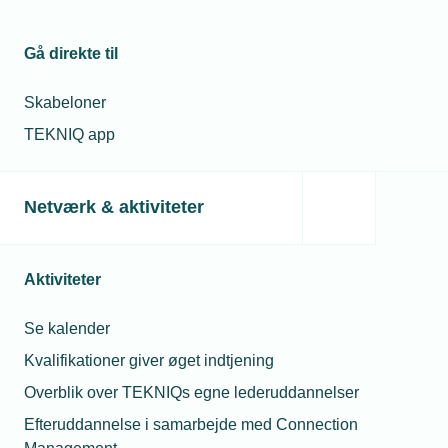
Relaterede nyheder
Gå direkte til
29. jun. 2023
Lærlinge skal kunne komme til udlandet
Skabeloner
TEKNIQ app
08. apr. 2024
Netværk & aktiviteter
Karakterer: Hvilken erhvervsskole er
bedst?
Aktiviteter
17. feb. 2023
Se kalender
Lærling, robot og kantpresse på skole
sammen
Kvalifikationer giver øget indtjening
Overblik over TEKNIQs egne lederuddannelser
Efteruddannelse i samarbejde med Connection