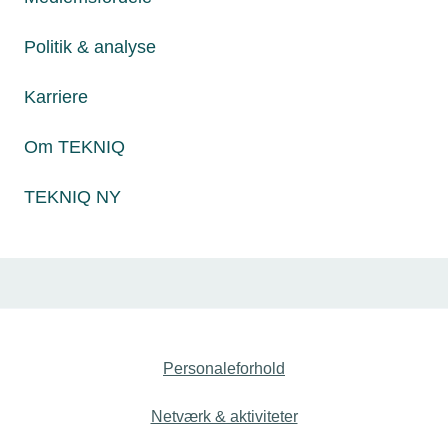
Politik & analyse
Karriere
Om TEKNIQ
29. maj 2024
I lære på værkstedet med studenterhuen på
TEKNIQ NY
Glem universitetet. Gå i lære: TEKNIQ Arbejdsgiverne er
med i en ny kampagne, der skal få flere af de kommende
studenter til at vælge en uddannelse som smed eller
industritekniker i stedet for universitetet.
Personaleforhold
Netværk & aktiviteter