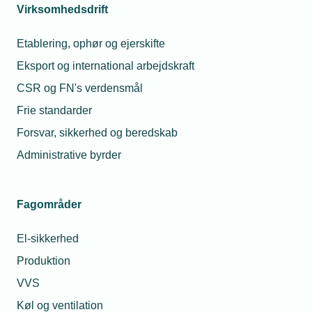
Eftersyn af el-installationer
Virksomhedsdrift
Elektriske installationer på maskiner
Etablering, ophør og ejerskifte
Eksport og international arbejdskraft
Eltavler - Tavlespecifikationsskemaer
CSR og FN's verdensmål
Eltermografering
Frie standarder
Fællesregulativet
Forsvar, sikkerhed og beredskab
Installationer i eksplosionsfarlige områder
Administrative byrder
(ATEX)
Tele- og datainstallationer
Fagområder
Verifikation af elektriske installationer
El-sikkerhed
Produktion
VVS
Energi og klima
Køl og ventilation