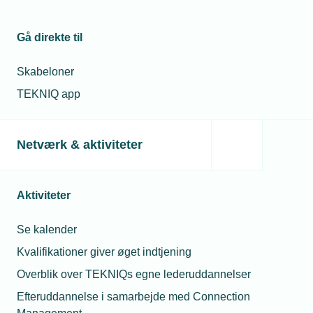
Ventilation
Gå direkte til
Køleinstallationer
Skabeloner
TEKNIQ app
Produktion
Netværk & aktiviteter
Maskiner og maskinsikkerhed
Aktiviteter
CE-mærkning
Se kalender
ISO for produktionsvirksomheder
Kvalifikationer giver øget indtjening
Fri adgang til at benytte standarden DS
Overblik over TEKNIQs egne lederuddannelser
1140:2019
Efteruddannelse i samarbejde med Connection