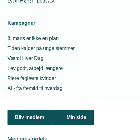
Lyt til HØRT! podcast
Få et samlet overblik over love og
bekendtgørelser i forbindelse med el-
Kampagner
sikkerhed.
8. marts er ikke en plan
Tiden kalder på unge stemmer.
Værdi Hver Dag
Arbejde under spænding (L-AUS)
Lev godt, arbejd længere
Når man skal udføre arbejde på eltavler og
Flere faglærte kvinder
elinstallationer under spænding, skal man følge
AI - fra fremtid til hverdag
DS/EN 50110-1 -Drift af elektriske installationer og
Læs mere
elektriske anlæg.
Bliv medlem
Min side
Batterianlæg i private husstande
Vejledning til installation og brug af batterianlæg,
som opsættes alene eller i forbindelse med
Medlemsfordele