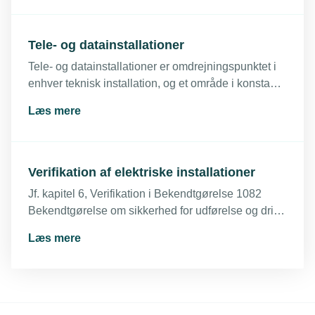
identificeret og klassificeret korrekt.
Tele- og datainstallationer
Tele- og datainstallationer er omdrejningspunktet i
enhver teknisk installation, og et område i konstant
udvikling.
Læs mere
Verifikation af elektriske installationer
Jf. kapitel 6, Verifikation i Bekendtgørelse 1082
Bekendtgørelse om sikkerhed for udførelse og drift
af elektriske installationer skal det efter en udførelse
Læs mere
verificeres, at installationen opfylder
bekendtgørelsen. Verifikationen skal foretages,
inden installationen idriftsættes.