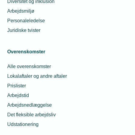
Diversitet og inklusion
Arbejdsmiljø
Personaleledelse
Brand- og sikringsteknik
Juridiske tvister
Brand- og sikringsteknik generelt
Overenskomster
Fakta om sprinkleranlæg
Alle overenskomster
Smarte teknologier i historiske bygninger - Når
Lokalaftaler og andre aftaler
reglerne ikke må stå i vejen for sikkerheden
Prislister
Værktøj til brandtætning af
Arbejdstid
ventilationsgennemføringer i brandadskillende
Arbejdsnedlæggelse
bygningsdele
Det fleksible arbejdsliv
Udstationering
Miljøpåvirkning, Social