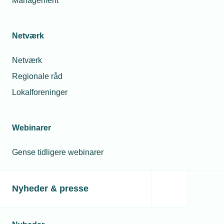
Management
Skabeloner
Netværk
Tag- og facade
Netværk
Regionale råd
Lokalforeninger
Vælg tag- og facadeløsning
Tag- og facadehåndbogen
Webinarer
Gense tidligere webinarer
TEKNIQ APP
Nyheder & presse
VVS