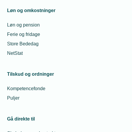
ansvarlighed og ansvarlig
Løn og omkostninger
virksomhedsledelse
Løn og pension
Ferie og fridage
Styrket og strømlinet affaldstilsyn
Store Bededag
Den Grønne Skole
NetStat
Bæredygtigt byggeri
Værd at vide om den obligatoriske
Tilskud og ordninger
whistleblowerordning
Kompetencefonde
Pas på greenwashing i virksomhedens
Puljer
markedsføring
Værd at vide om klimakrav i byggeriet
Gå direkte til
Spørgsmål og svar om klimakrav til byggeriet