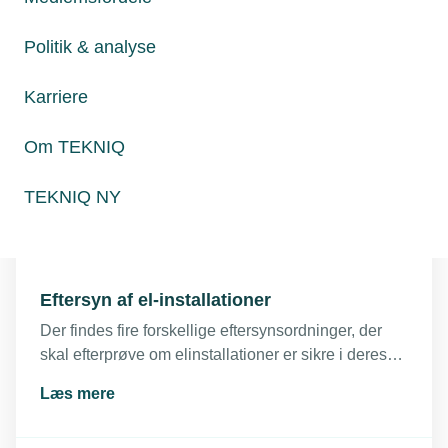
solcelleanlæg.
Læs mere
Politik & analyse
Karriere
ECM – elektronisk sameksistens
Om TEKNIQ
Elektriske apparater kan påvirke hinanden. EMC
handler om elektriske apparater og deres
TEKNIQ NY
omgivelser.
Læs mere
Eftersyn af el-installationer
Der findes fire forskellige eftersynsordninger, der
skal efterprøve om elinstallationer er sikre i deres
udførelse, funktionsduelige, tidssvarede og lovlige.
Læs mere