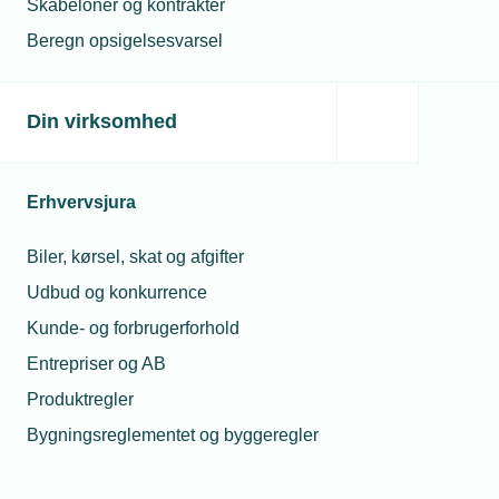
Skabeloner og kontrakter
Få grønt regnskab med Valified
Beregn opsigelsesvarsel
EU’s Taksonomiforordning
S’et i ESG (sociale forhold)
Din virksomhed
EU forenkler kravene til
bæredygtighedsrapportering
Erhvervsjura
Biler, kørsel, skat og afgifter
El-sikkerhed
Udbud og konkurrence
Kunde- og forbrugerforhold
Entrepriser og AB
Arbejde under spænding (L-AUS)
Produktregler
Batterianlæg i private husstande
Bygningsreglementet og byggeregler
ECM – elektronisk sameksistens