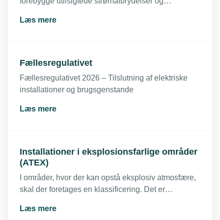
forebygge utilsigtede strømafbrydelser og
følgeskader på el-tavler og -installationer.
Læs mere
Fællesregulativet
Fællesregulativet 2026 – Tilslutning af elektriske
installationer og brugsgenstande
Læs mere
Installationer i eksplosionsfarlige områder
(ATEX)
I områder, hvor der kan opstå eksplosiv atmosfære,
skal der foretages en klassificering. Det er
virksomheden og/eller installationsejerens ansvar at
Læs mere
sikre, at eksplosionsfarlige områder bliver