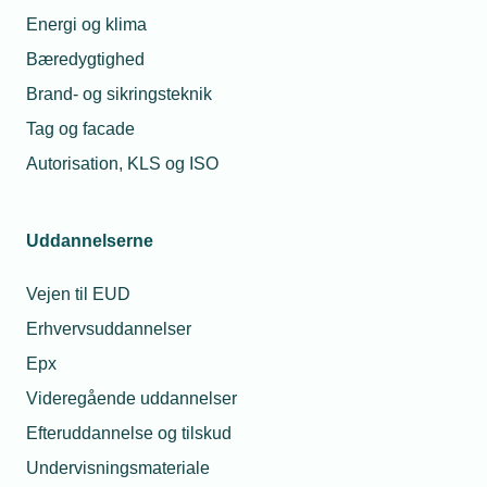
Energi og klima
Fremtidens energiforbrug er grønt, smart og
Bæredygtighed
effektivt
Brand- og sikringsteknik
Tænk grønt - det er god forretning
Tag og facade
Autorisation, KLS og ISO
Data fra fjernaflæste målere
Energimærkning af produkter og systemer
Uddannelserne
Energieffektiviseringer
Vejen til EUD
Kom på energistyrelsens håndværkerliste
Erhvervsuddannelser
Frisættelse af forsyningsdata
Epx
Videregående uddannelser
Efteruddannelse og tilskud
Køl og ventilation
Undervisningsmateriale