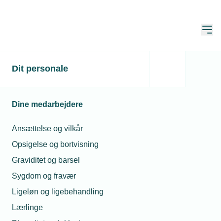
Åbn
Hjem
Autorisation, KLS og ISO
Dit personale
Dine medarbejdere
Sådan opnår din virksomhed autorisation
Ansættelse og vilkår
KLS-systemerne
Opsigelse og bortvisning
Overtrædelse af autorisationsloven
Graviditet og barsel
ISO-certificering – Styrk din virksomheds
Sygdom og fravær
konkurrenceevne
Ligeløn og ligebehandling
Godkendelse af andres arbejde som autoriseret
Lærlinge
virksomhed