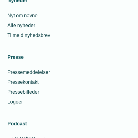
Nyheder
Afløbs- eller kloakinstallation
Nyt om navne
Byggesagsdokumentation
Alle nyheder
Byggevarer
Tilmeld nyhedsbrev
Forsyningsanlæg
Gasinstallation
Presse
Vandinstallation
Pressemeddelelser
Pressekontakt
Varmeinstallation
Pressebilleder
Logoer
TEKNIQ
Din virksomhed
Fagområderne
El-sikkerhed
Podcast
El-sikkerhed