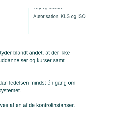
r
eglerne
Tag og facade
Autorisation, KLS og ISO
od den del af virksomhedens
tyder blandt andet, at der ikke
 uddannelser og kurser samt
rdan ledelsen mindst én gang om
ssystemet.
es af en af de kontrolinstanser,