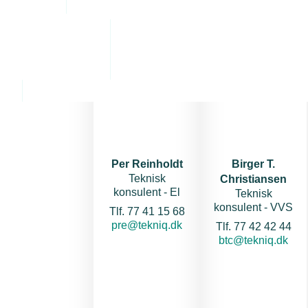
Kontakt (el)
Kontakt (VVS)
Per Reinholdt
Birger T.
Teknisk
Christiansen
konsulent - El
Teknisk
konsulent - VVS
Telefon:
Tlf. 77 41 15 68
E-mail:
pre@tekniq.dk
Telefon:
Tlf. 77 42 42 44
E-mail:
btc@tekniq.dk