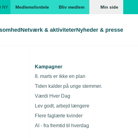
Q NY
Medlemsfordele
Bliv medlem
Min side
ksomhed
Netværk & aktiviteter
Nyheder & presse
Genveje
Genveje
serne
Kampagner
Gå direkte til
Gå direkte til
EUD
8. marts er ikke en plan
Skabeloner og kontrakter
Skabeloner
ddannelser
Tiden kalder på unge stemmer.
Beregn opsigelsesvarsel
TEKNIQ app
Værdi Hver Dag
nde uddannelser
Lev godt, arbejd længere
nelse og tilskud
Flere faglærte kvinder
ngsmateriale
AI - fra fremtid til hverdag