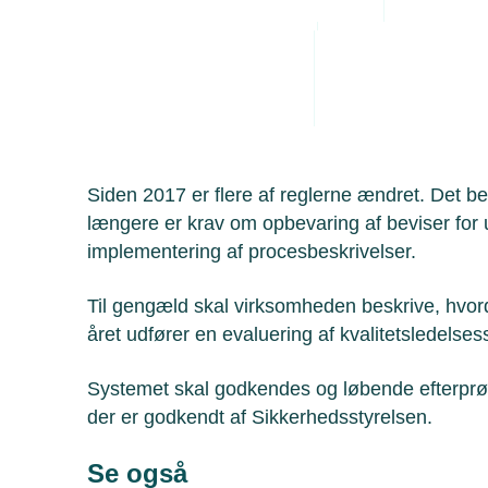
Administrative byrde
serviceres korrekt, så de lever op til r
Arbejdsmiljø
Personaleledelse
Juridiske tvister
Kvalitetsledelsessystemet skal være rettet m
arbejde, der kræver autorisation.
Siden 2017 er flere af reglerne ændret. Det be
længere er krav om opbevaring af beviser for
implementering af procesbeskrivelser.
Til gengæld skal virksomheden beskrive, hvo
året udfører en evaluering af kvalitetsledelse
Systemet skal godkendes og løbende efterprøv
der er godkendt af Sikkerhedsstyrelsen.
Se også