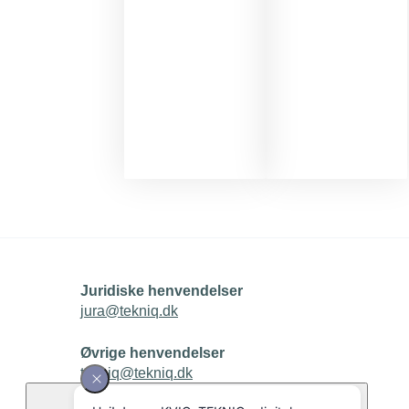
Juridiske henvendelser
jura@tekniq.dk
Øvrige henvendelser
tekniq@tekniq.dk