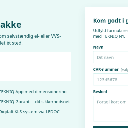
Kom godt i 
pakke
Udfyld formularen
som selvstændig el- eller VVS-
med TEKNIQ NY.
let ét sted.
Navn
CVR-nummer
(valg
TEKNIQ App med dimensionering
Besked
TEKNIQ Garanti – dit sikkerhedsnet
Digitalt KLS-system via LEDOC