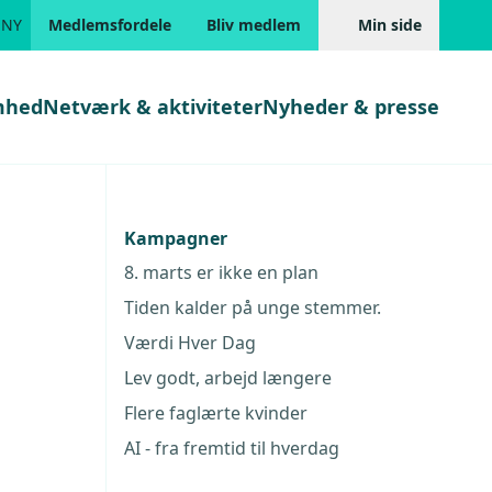
 NY
Medlemsfordele
Bliv medlem
Min side
mhed
Netværk & aktiviteter
Nyheder & presse
Genveje
Genveje
inger
serne
Kampagner
Gå direkte til
Gå direkte til
e
EUD
8. marts er ikke en plan
Skabeloner og kontrakter
Skabeloner
ddannelser
Tiden kalder på unge stemmer.
Beregn opsigelsesvarsel
TEKNIQ app
Værdi Hver Dag
nde uddannelser
Lev godt, arbejd længere
nelse og tilskud
Flere faglærte kvinder
ingsmateriale
AI - fra fremtid til hverdag