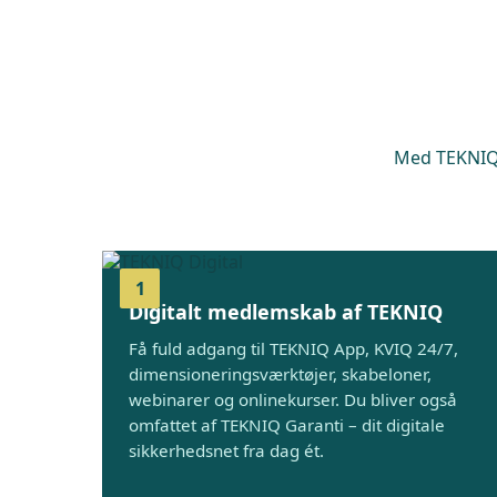
Med TEKNIQ N
1
Digitalt medlemskab af TEKNIQ
Få fuld adgang til TEKNIQ App, KVIQ 24/7,
dimensioneringsværktøjer, skabeloner,
webinarer og onlinekurser. Du bliver også
omfattet af TEKNIQ Garanti – dit digitale
sikkerhedsnet fra dag ét.