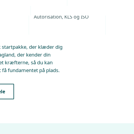
g med
Tag og facade
der
Autorisation, KLS og ISO
ng? Så er det nu, du skal
 startpakke, der klæder dig
agland, der kender din
t kræfterne, så du kan
 få fundamentet på plads.
le