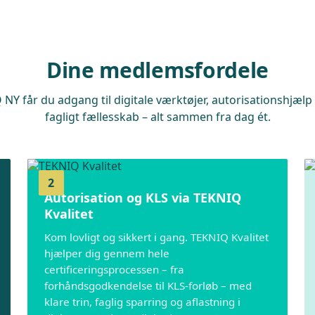
Dine medlemsfordele
Y får du adgang til digitale værktøjer, autorisationshjælp
fagligt fællesskab – alt sammen fra dag ét.
2
Autorisation og KLS via TEKNIQ
Kvalitet
Kom lovligt og sikkert i gang. TEKNIQ Kvalitet
hjælper dig gennem hele
certificeringsprocessen – fra
forhåndsgodkendelse til KLS-forløb – med
klare trin, faglig sparring og aflastning i