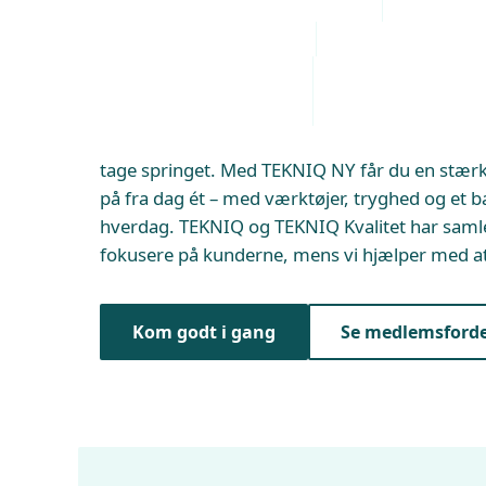
som selvstændi
Udstationering
Arbejdsmiljø
Administrative byr
TEKNIQ NY
Personaleledelse
Juridiske tvister
Drømmer du om din egen el- eller VVS-forretni
tage springet. Med TEKNIQ NY får du en stærk
på fra dag ét – med værktøjer, tryghed og et b
hverdag. TEKNIQ og TEKNIQ Kvalitet har samle
fokusere på kunderne, mens vi hjælper med at
Kom godt i gang
Se medlemsforde