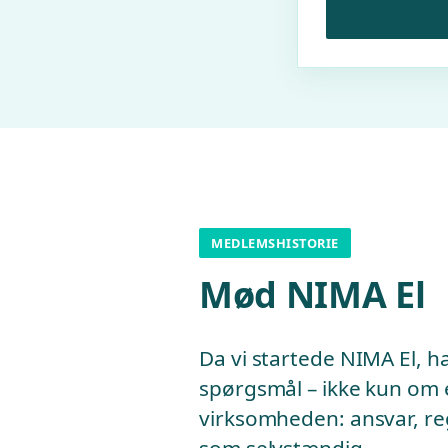
MEDLEMSHISTORIE
Mød NIMA El
Da vi startede NIMA El, 
spørgsmål – ikke kun om 
virksomheden: ansvar, re
som selvstændig.