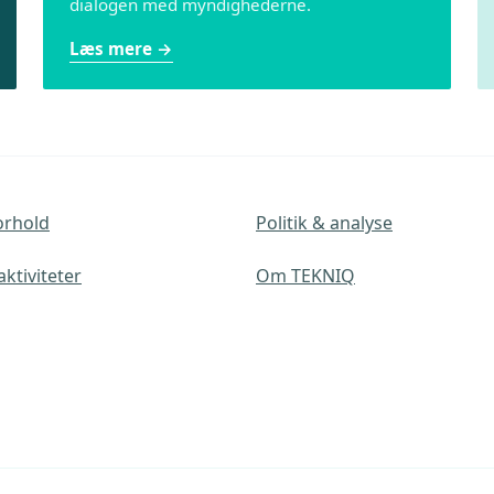
dialogen med myndighederne.
Læs mere
orhold
Politik & analyse
ktiviteter
Om TEKNIQ