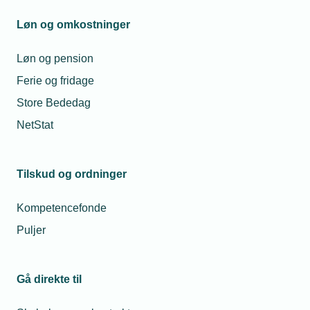
Løn og omkostninger
Løn og pension
Ferie og fridage
Store Bededag
NetStat
EU's elektrificeringsplan er en gave til
det tekniske erhvervsliv
Tilskud og ordninger
Varmepumper, ladestandere og stærkere elnet: EU’s plan
kan sætte turbo på elbranchens vækst.
Kompetencefonde
Puljer
Læs mere her
Gå direkte til