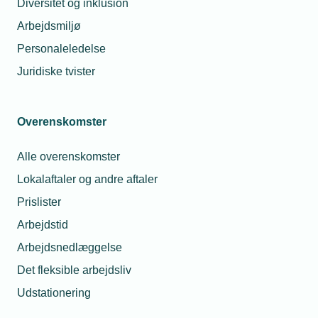
Diversitet og inklusion
Arbejdsmiljø
Personaleledelse
Juridiske tvister
Hvad siger vi nej til, hvis
vi siger nej til AI?
Overenskomster
Havde vi sagt nej til bilen, havde James Bond
jagtet forbrydere i hestevogn. Men vi sagde ja,
Alle overenskomster
som vi altid har gjort, og omfavnede
Lokalaftaler og andre aftaler
teknologien. AI er ikke anderledes.
Prislister
Arbejdstid
Læs mere her
Arbejdsnedlæggelse
Det fleksible arbejdsliv
Udstationering