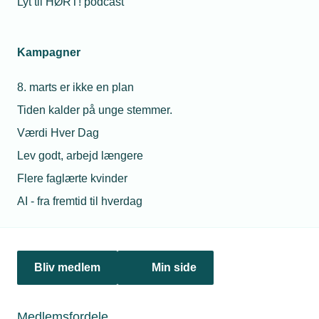
Lyt til HØRT! podcast
Kampagner
8. marts er ikke en plan
Tiden kalder på unge stemmer.
Værdi Hver Dag
Lev godt, arbejd længere
Flere faglærte kvinder
AI - fra fremtid til hverdag
Må vi udbetale feriepenge hvis
medarbejder ikke vil holde ferie?
Vi har en medarbejder, der hellere vil arbejde end holde
Bliv medlem
Min side
ferie. Han spørger, om vi bare kan udbetale feriepengene i
stedet. Vi kan godt bruge ham i den periode – er det noget,
Medlemsfordele
vi må?