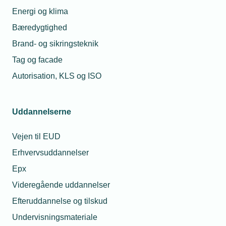
Energi og klima
Bæredygtighed
Alle overenskomster
Brand- og sikringsteknik
Ansættelseskontrakter
Tag og facade
Autorisation, KLS og ISO
Byggesagsdokumentation
Uddannelsesaftaler
Uddannelserne
Vejen til EUD
Arrangementer og aktiviteter
Erhvervsuddannelser
Find medarbejder
Epx
Videregående uddannelser
Efteruddannelse og tilskud
Gå til skabeloner og kontrakter
Undervisningsmateriale