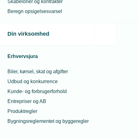
Skabeloner og kontrakter
Hvad kan vi hjælpe dig
Beregn opsigelsesvarsel
med?
Søg råd og vejledning om
Din virksomhed
personaleforhold og virksomhedsdrift
Erhvervsjura
Ansættelse
Biler, kørsel, skat og afgifter
Udbud og konkurrence
Løn og pension
Kunde- og forbrugerforhold
Entrepriser og AB
Lærlinge og elever
Produktregler
Bygningsreglementet og byggeregler
Arbejdstid