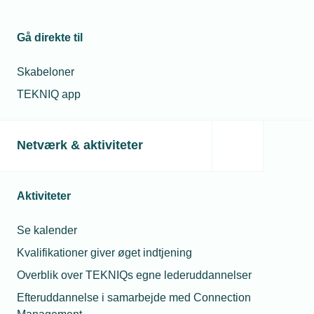
Gå direkte til
Skabeloner
TEKNIQ app
Netværk & aktiviteter
Aktiviteter
Se kalender
Kvalifikationer giver øget indtjening
Postnummeret afgør unges chance for
Overblik over TEKNIQs egne lederuddannelser
fritidsjob
Efteruddannelse i samarbejde med Connection