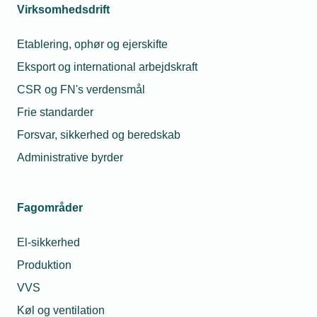
Virksomhedsdrift
Ferie, fridage og fritvalg
Etablering, ophør og ejerskifte
Eksport og international arbejdskraft
Graviditet og barsel
CSR og FN's verdensmål
Frie standarder
Afskedigelse og opsigelse
Forsvar, sikkerhed og beredskab
Administrative byrder
Sygdom og fravær
Fagområder
Se alle emner
El-sikkerhed
Produktion
VVS
Populære sider og skabeloner
Køl og ventilation