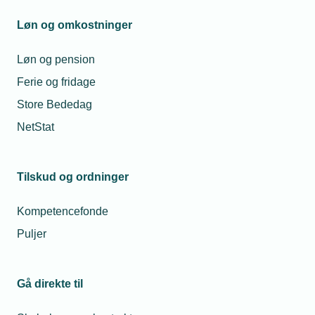
Vis dit fag for en folkeskoleklasse
Læs mere
Løn og omkostninger
Løn og pension
Ferie og fridage
Obligatorisk erhvervspraktik i folkeskolen
Store Bededag
Læs mere
NetStat
Tilskud og ordninger
Juniormesterlære
Læs mere
Kompetencefonde
Puljer
Gå direkte til
Vidste du..