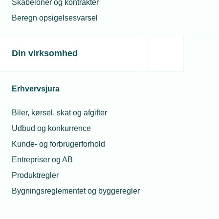
Skabeloner og kontrakter
Beregn opsigelsesvarsel
Læs mere om EGU
Din virksomhed
SPS i oplæringen: En guide til virksomheder
Læs mere
Erhvervsjura
Biler, kørsel, skat og afgifter
Udbud og konkurrence
Husk at det er muligt at søge SPS
Kunde- og forbrugerforhold
Entrepriser og AB
Læs mere om SPS
Produktregler
Bygningsreglementet og byggeregler
Bliv klogere på FGU
Læs mere