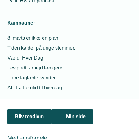
Lyt til HØRT! podcast
Netværk & aktiviteter
Kampagner
Nyheder
8. marts er ikke en plan
Politik & analyse
Tiden kalder på unge stemmer.
Om TEKNIQ
Værdi Hver Dag
Lev godt, arbejd længere
Flere faglærte kvinder
Juridiske henvendelser
AI - fra fremtid til hverdag
jura@tekniq.dk
Øvrige henvendelser
tekniq@tekniq.dk
Bliv medlem
Min side
Telefon:
43436000
Mandag til torsdag fra kl. 8:00 til 16:00
Medlemsfordele