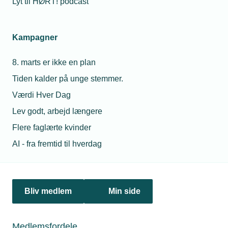
Lyt til HØRT! podcast
Netværk & aktiviteter
Kampagner
Nyheder
8. marts er ikke en plan
Politik & analyse
Tiden kalder på unge stemmer.
Om TEKNIQ
Værdi Hver Dag
Lev godt, arbejd længere
Flere faglærte kvinder
Juridiske henvendelser
AI - fra fremtid til hverdag
jura@tekniq.dk
Øvrige henvendelser
tekniq@tekniq.dk
Bliv medlem
Min side
Telefon:
43436000
Mandag til torsdag fra kl. 8:00 til 16:00
Medlemsfordele