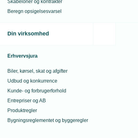
Skabeloner og kontrakter
Beregn opsigelsesvarsel
Din virksomhed
Erhvervsjura
Biler, kørsel, skat og afgifter
Vidensportal for el- og vvs-branchen
Udbud og konkurrence
Hos EVU finder du en række digitale
undervisningsmaterialer og kompendiet som er samler i en
Kunde- og forbrugerforhold
vidensportal.
Entrepriser og AB
Produktregler
Bygningsreglementet og byggeregler