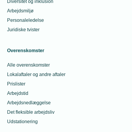
Få uddannet en arbejdsmand
Diversitet og inklusion
Arbejdsmiljø
Tilskud til efter- og videreuddannelse via
kompetenceudviklingsfonde
Personaleledelse
Juridiske tvister
VEU-omstillingsfonden - tilskud til akademi- og
diplomuddannelser
Overenskomster
Kursuskataloger til at understøtte virksomhedens
arbejde med den grønne omstilling.
Alle overenskomster
Lokalaftaler og andre aftaler
Videregående uddannelser
Prislister
Arbejdstid
Arbejdsnedlæggelse
EPX - Den erhvervs- og professionsrettede
studentereksamen
Det fleksible arbejdsliv
Udstationering