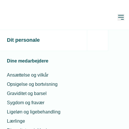
Åbn
Hjem
Vejen til EUD
Dit personale
Erhvervsuddannelser
Dine medarbejdere
Ansættelse og vilkår
Efteruddannelse og tilskud
Opsigelse og bortvisning
Graviditet og barsel
Sygdom og fravær
Beregn din refusion ved uddannelse
Ligeløn og ligebehandling
Muligheder for efteruddannelse
Lærlinge