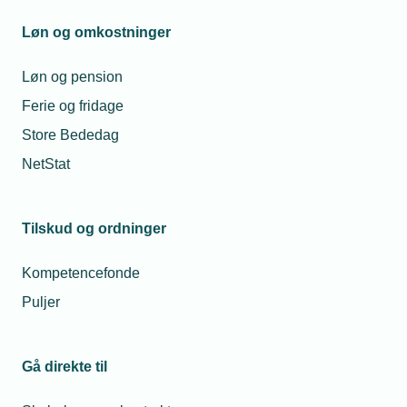
Undervisningsmateriale
Løn og omkostninger
Vidensportal for el- og vvs-branchen
Løn og pension
Ferie og fridage
Store Bededag
TEKNIQ
Din virksomhed
Uddannelse
NetStat
Undervisningsmateriale
Undervisningsmateriale
Tilskud og ordninger
Få overblik over relevant
Kompetencefonde
undervisningsmateriale samt adgang til
Puljer
vidensportal for el- og vvs-branchen.
Gå direkte til