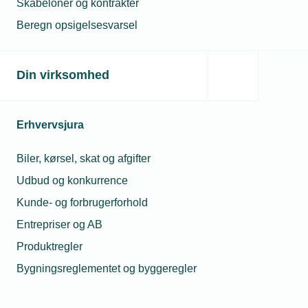
Skabeloner og kontrakter
Få uddannet en arbejdsmand til
Beregn opsigelsesvarsel
kabelmontør
Få uddannet en arbejdsmand til rørmontør
Din virksomhed
Få uddannet en medarbejder til CNC-styret
pladebearbejdning
Få uddannet en medarbejder til CNC-styret
Erhvervsjura
skæring af plader
Biler, kørsel, skat og afgifter
Få uddannet en medarbejder til MAG-
svejser
Udbud og konkurrence
Få uddannet en medarbejder til TIG-svejser
Kunde- og forbrugerforhold
Fjernvarmesvejser
Entrepriser og AB
Produktregler
Bygningsreglementet og byggeregler
Faglig anerkendelse