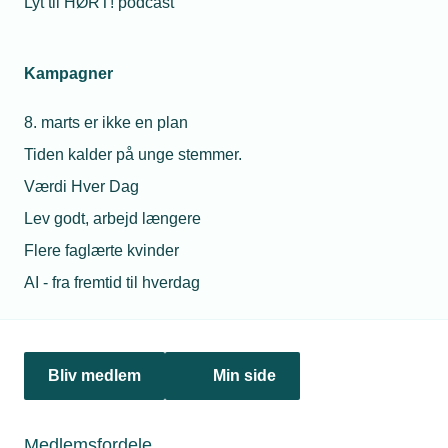
Lyt til HØRT! podcast
Netværk & aktiviteter
Kampagner
Nyheder
8. marts er ikke en plan
Politik & analyse
Tiden kalder på unge stemmer.
Om TEKNIQ
Værdi Hver Dag
Lev godt, arbejd længere
Flere faglærte kvinder
Juridiske henvendelser
AI - fra fremtid til hverdag
jura@tekniq.dk
Øvrige henvendelser
tekniq@tekniq.dk
Bliv medlem
Min side
Telefon:
43436000
Mandag til torsdag fra kl. 8:00 til 16:00
Medlemsfordele