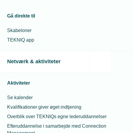
kompetenceudviklingsfonde
Gå direkte til
Skabeloner
TEKNIQ app
Kontakt
Kontakt
Ko
Netværk & aktiviteter
Aktiviteter
Se kalender
Kvalifikationer giver øget indtjening
Overblik over TEKNIQs egne lederuddannelser
Jannik True
Allan Schmidt-
Efteruddannelse i samarbejde med Connection
Blumensaadt
Petersen