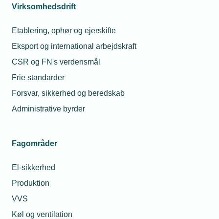
Virksomhedsdrift
TEKNIQ har sammen med Dansk Metal
Etablering, ophør og ejerskifte
beskrevet muligheden for faglig anerkendelse
Eksport og international arbejdskraft
på metalområdet. Dette betyder at en
medarbejder med lang anciennitet, der
CSR og FN's verdensmål
samtidig har været på en særlig række kurser,
Frie standarder
kan blive fagligt anerkendt for sine
Forsvar, sikkerhed og beredskab
kompetencer og få udstedt et supplerende
Administrative byrder
uddannelsesbevis, der dokumenterer
medarbejderens kvalifikationer.
Fagområder
Læs mere om faglig anerkendelse
her
El-sikkerhed
Produktion
Fra ufaglært til faglært
VVS
Køl og ventilation