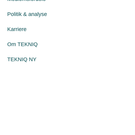
Fredag fra kl. 8:00 til 15:00
Politik & analyse
Karriere
Persondatapolitik
Cookies
Om TEKNIQ
Paul Bergsøes Vej 6, 2600 Glostrup
Billedskærervej 17, 5230 Odense M
TEKNIQ NY
CVR: 45 09 35 22