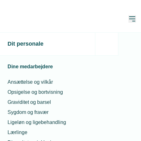
Åbn
Hjem
Få uddannet en
Dit personale
arbejdsmand
Dine medarbejdere
Opdateret:
26. jun. 2026
Ansættelse og vilkår
Opsigelse og bortvisning
Der findes en række forskellige
Graviditet og barsel
muligheder for at få uddannet
Sygdom og fravær
nuværende medarbejdere til at være
faglærte
Ligeløn og ligebehandling
Lærlinge
Arbejdsmarkedet udvikler sig hastigt og det stiller