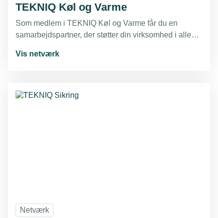
TEKNIQ Køl og Varme
Som medlem i TEKNIQ Køl og Varme får du en
samarbejdspartner, der støtter din virksomhed i alle
aspekter af køle- og varmebranchen. Vores mål er at
Vis netværk
hjælpe dig med at drive din virksomhed effektivt,
håndtere branchens udfordringer og sikre, at du altid
har adgang til den nyeste viden, rådgivning og
netværk.
Netværk