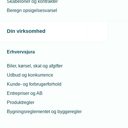
Skabeloner og kontrakter
TEKNIQ repræsenterer og samler interesserne for de
Beregn opsigelsesvarsel
danske beslagsmede.
Vis netværk
Din virksomhed
Erhvervsjura
Biler, kørsel, skat og afgifter
Udbud og konkurrence
Kunde- og forbrugerforhold
Entrepriser og AB
Produktregler
Bygningsreglementet og byggeregler
Netværk
TEKNIQ Byggeri og Enterprise