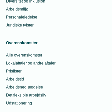
Diversitet og inklusion
Type
Arbejdsmiljø
Personaleledelse
Juridiske tvister
Overenskomster
Alle overenskomster
Lokalaftaler og andre aftaler
Prislister
Arbejdstid
Arbejdsnedlæggelse
Netværk
Det fleksible arbejdsliv
Foreningen af
Udstationering
Ventilationsvirksomheder (FAV)