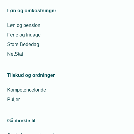
FAV samler ventilationsbranchen i Danmark og er
Løn og omkostninger
repræsenteret i en række råd og udvalg.
Vis netværk
Løn og pension
Ferie og fridage
Store Bededag
NetStat
Tilskud og ordninger
Kompetencefonde
Puljer
Netværk
Gå direkte til
TEKNIQ Beslagsmede