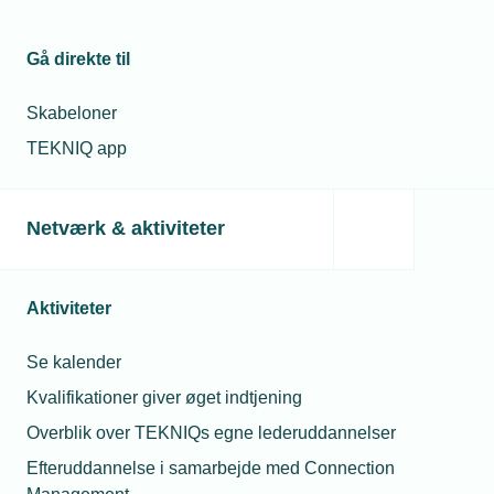
Hele belysningsbranchens samlede netværk – fra
installatør til lysdesigner.
Gå direkte til
Vis netværk
Skabeloner
TEKNIQ app
Netværk & aktiviteter
Aktiviteter
Se kalender
Kvalifikationer giver øget indtjening
Overblik over TEKNIQs egne lederuddannelser
Netværk
Efteruddannelse i samarbejde med Connection
TEKNIQ Digital