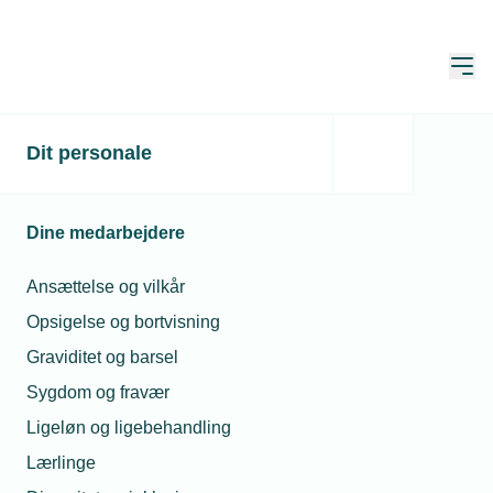
Åbn
Hjem
TEKNIQ
Dit personale
Netværk og aktiviteter
Netværk
Netværk
Dine medarbejdere
Få overblik over alle TEKNIQs netværk,
Ansættelse og vilkår
regionalråd og lokalforeninger. Du kan
Opsigelse og bortvisning
sortere visningen efter type til højre.
Graviditet og barsel
Sygdom og fravær
Alle netværk og
Ligeløn og ligebehandling
fællesskaber
Lærlinge