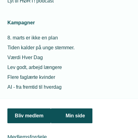
Lyt til HØRT! podcast
TEKNIQ Industrinetværk
Industrinetværket er TEKNIQs tilbud om et
værdiskabende medlemsfællesskab for
Kampagner
industrimedlemmerne.
Vis netværk
8. marts er ikke en plan
Tiden kalder på unge stemmer.
Værdi Hver Dag
Lev godt, arbejd længere
Flere faglærte kvinder
AI - fra fremtid til hverdag
Bliv medlem
Min side
Netværk
Medlemsfordele