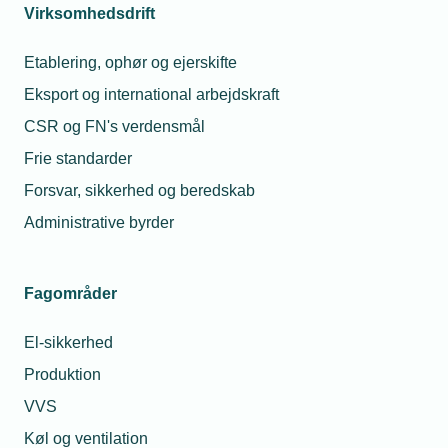
Virksomhedsdrift
TEKNIQ Byggeri er TEKNIQs virtuelle netværk for
tekniske erhvervs- og servicevirksomheder, der
Etablering, ophør og ejerskifte
arbejder inden for bygge- og anlægsbranchen, dvs.
Vis netværk
installationsvirksomheder, producenter af byggevarer
Eksport og international arbejdskraft
og -materialer, låsesmede, vikarbureauer,
CSR og FN's verdensmål
udlejningsvirksomheder, osv.
Frie standarder
Forsvar, sikkerhed og beredskab
Administrative byrder
Fagområder
El-sikkerhed
Produktion
Netværk
VVS
TEKNIQ Bæredygtighed
Køl og ventilation