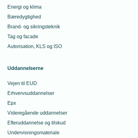
Energi og klima
TEKNIQs netværk om bæredygtig
forretningsudvikling.
Bæredygtighed
Brand- og sikringsteknik
Vis netværk
Tag og facade
Autorisation, KLS og ISO
Uddannelserne
Vejen til EUD
Erhvervsuddannelser
Epx
Videregående uddannelser
Efteruddannelse og tilskud
Netværk
Undervisningsmateriale
TEKNIQ Dansk Center for Lys