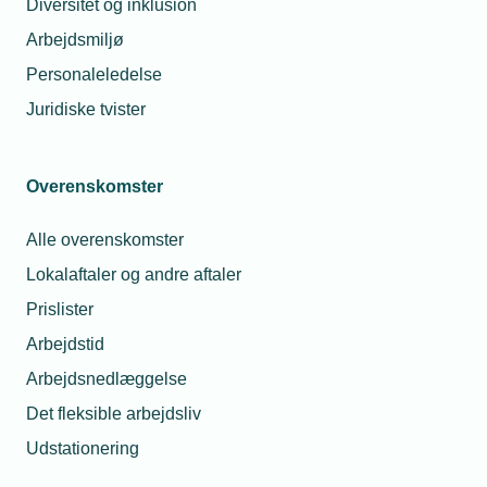
Diversitet og inklusion
relevante prislister.
Arbejdsmiljø
Personaleledelse
Tidsprislisten for Rør- og
Juridiske tvister
Fjernvarmearbejder af 1. maj 2025
Fjernvarmeprisliste af 2025
Overenskomster
Rørprislisten af 2025
Alle overenskomster
Elbranchens akkordsystem (EBA)
Lokalaftaler og andre aftaler
Prislister
Landspriskurant for
Arbejdstid
blikkenslagerarbejde af 1. juli 2020
Arbejdsnedlæggelse
Det fleksible arbejdsliv
Udstationering