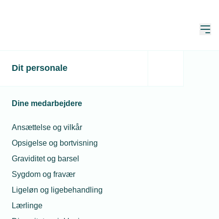
Åbn
Hjem
Dit personale
Dine medarbejdere
Ansættelse og vilkår
Opsigelse og bortvisning
Graviditet og barsel
Sygdom og fravær
Prislister
Ligeløn og ligebehandling
Lærlinge
På denne side finder du en opdateret oversigt over