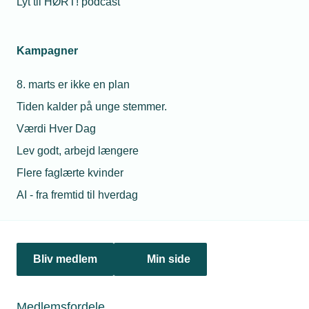
Lyt til HØRT! podcast
Netværk & aktiviteter
Kampagner
Nyheder
8. marts er ikke en plan
Politik & analyse
Tiden kalder på unge stemmer.
Om TEKNIQ
Værdi Hver Dag
Lev godt, arbejd længere
Flere faglærte kvinder
Juridiske henvendelser
AI - fra fremtid til hverdag
jura@tekniq.dk
Øvrige henvendelser
tekniq@tekniq.dk
Bliv medlem
Min side
Telefon:
43436000
Mandag til torsdag fra kl. 8:00 til 16:00
Medlemsfordele