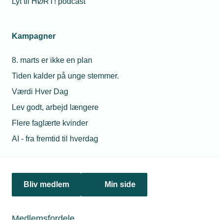
Lyt til HØRT! podcast
Netværk & aktiviteter
Kampagner
Nyheder
8. marts er ikke en plan
Politik & analyse
Tiden kalder på unge stemmer.
Om TEKNIQ
Værdi Hver Dag
Lev godt, arbejd længere
Flere faglærte kvinder
Juridiske henvendelser
AI - fra fremtid til hverdag
jura@tekniq.dk
Øvrige henvendelser
tekniq@tekniq.dk
Bliv medlem
Min side
Telefon:
43436000
Mandag til torsdag fra kl. 8:00 til 16:00
Medlemsfordele