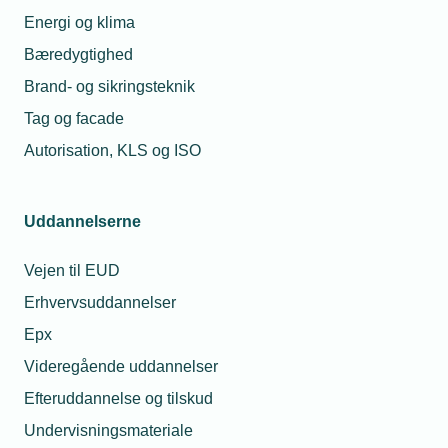
akademi- og diplomuddannelser
Energi og klima
VEU-omstillingsfonden giver mulighed for at
Bæredygtighed
virksomheders medarbejdere kan få tilskud til efter-
Brand- og sikringsteknik
og videreuddannelse. Medarbejdere kan få op til
Læs mere
Tag og facade
10.000 kr. pr. år i tilskud til akademi- og
diplomuddannelser.
Autorisation, KLS og ISO
Kursuskataloger til at understøtte
Uddannelserne
virksomhedens arbejde med den grønne
omstilling.
Vejen til EUD
Gør din virksomhed klar til den grønne omstilling
med nye kurser inden for el-, vvs- og
Erhvervsuddannelser
metalbranchen. TEKNIQ har samlet de vigtigste
Epx
Læs mere
AMU-kurser og akademimoduler i tre
Videregående uddannelser
kursuskataloger, der kan understøtte din
virksomheds arbejde med den grønne omstilling.
Efteruddannelse og tilskud
Undervisningsmateriale