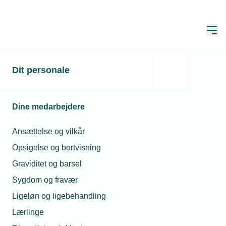
Åbn
Hjem
Vejen til EUD
Dit personale
Erhvervsuddannelser
Dine medarbejdere
Ansættelse og vilkår
Efteruddannelse og tilskud
Opsigelse og bortvisning
Graviditet og barsel
Sygdom og fravær
Beregn din refusion ved uddannelse
Ligeløn og ligebehandling
Muligheder for efteruddannelse
Lærlinge