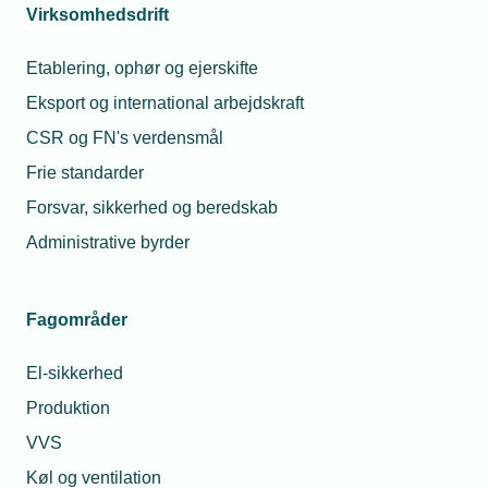
Virksomhedsdrift
Få uddannet en arbejdsmand
Etablering, ophør og ejerskifte
Der findes en række forskellige muligheder for at få
Eksport og international arbejdskraft
uddannet nuværende medarbejdere til at være
CSR og FN's verdensmål
faglærte
Læs mere
Frie standarder
Forsvar, sikkerhed og beredskab
Administrative byrder
Tilskud til efter- og videreuddannelse via
kompetenceudviklingsfonde
Fagområder
Både virksomheder og medarbejdere kan søge om
tilskud til efteruddannelse - blandt andet gennem
El-sikkerhed
kompetencefondene. Læs om mulighederne
Læs mere
indenfor din branche.
Produktion
VVS
Køl og ventilation
VEU-omstillingsfonden - tilskud til