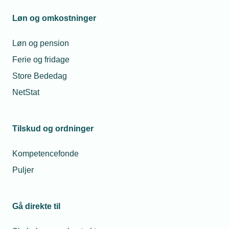
Undervisningsmateriale
Løn og omkostninger
Vidensportal for el- og vvs-branchen
Løn og pension
Ferie og fridage
Store Bededag
TEKNIQ
Din virksomhed
Uddannelse
NetStat
Efteruddannelse og tilskud
Efteruddannelse og
Tilskud og ordninger
tilskud
Kompetencefonde
Puljer
Der er mange muligheder for
efteruddannelse af medarbejdere
uanset hvilken uddannelsesmæssig
Gå direkte til
baggrund de har. I mange tilfælde kan