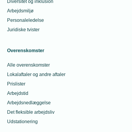
Få uddannet en arbejdsmand
Diversitet og inklusion
Arbejdsmiljø
Tilskud til efter- og videreuddannelse via
kompetenceudviklingsfonde
Personaleledelse
Juridiske tvister
VEU-omstillingsfonden - tilskud til akademi- og
diplomuddannelser
Overenskomster
Kursuskataloger til at understøtte virksomhedens
arbejde med den grønne omstilling.
Alle overenskomster
Lokalaftaler og andre aftaler
Videregående uddannelser
Prislister
Arbejdstid
Arbejdsnedlæggelse
EPX - Den erhvervs- og professionsrettede
studentereksamen
Det fleksible arbejdsliv
Udstationering