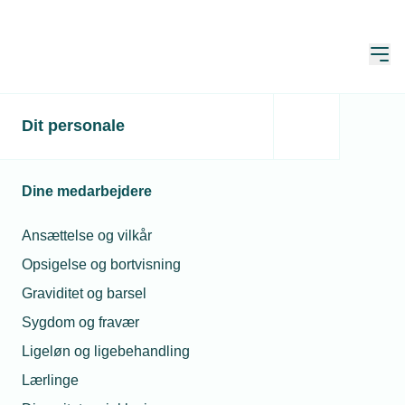
Åbn
Hjem
Eltavler -
Dit personale
Tavlespecifikationsskemae
Dine medarbejdere
Opdateret:
29. maj 2026
Ansættelse og vilkår
Opsigelse og bortvisning
Dansk El-Tavle Forening lancerer nye
Graviditet og barsel
tavlespecifikationsskemaer i
Sygdom og fravær
samarbejde med KASER
Ligeløn og ligebehandling
Dansk El-Tavle Forening har introduceret en ny generation
Lærlinge
af tavlespecifikationsskemaer, som afløser de hidtidige