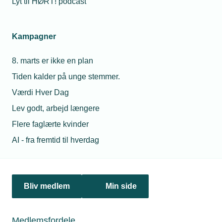
Lyt til HØRT! podcast
Netværk & aktiviteter
Kampagner
Nyheder
8. marts er ikke en plan
Politik & analyse
Tiden kalder på unge stemmer.
Om TEKNIQ
Værdi Hver Dag
Lev godt, arbejd længere
Flere faglærte kvinder
Juridiske henvendelser
AI - fra fremtid til hverdag
jura@tekniq.dk
Øvrige henvendelser
tekniq@tekniq.dk
Bliv medlem
Min side
Telefon:
43436000
Mandag til torsdag fra kl. 8:00 til 16:00
Medlemsfordele