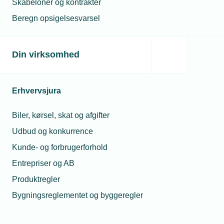
Skabeloner og kontrakter
Læs mere og find skemaerne her:
Beregn opsigelsesvarsel
TAVLESPECIFIKATIONSSKEMAER | Dansk El-Tavle
Forening
Din virksomhed
Fem nye skemaer
Læs mere
Erhvervsjura
Tavlespecifikationsskem
De nye
tavlespecifikationsskemaer
Biler, kørsel, skat og afgifter
afløser BPS-skemaerne.
Udbud og konkurrence
Fem specialiserede
udgaver giver større
Kunde- og forbrugerforhold
klarhed mellem rådgivere,
Entrepriser og AB
installatører,
Produktregler
maskinbyggere og
tavleproducenter.
Bygningsreglementet og byggeregler