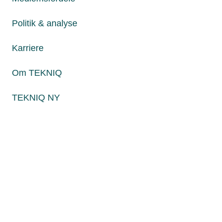
Fredag fra kl. 8:00 til 15:00
Politik & analyse
Karriere
Persondatapolitik
Cookies
Om TEKNIQ
Paul Bergsøes Vej 6, 2600 Glostrup
Billedskærervej 17, 5230 Odense M
TEKNIQ NY
CVR: 45 09 35 22