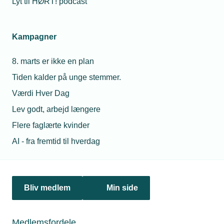
Lyt til HØRT! podcast
Netværk & aktiviteter
Kampagner
Nyheder
8. marts er ikke en plan
Politik & analyse
Tiden kalder på unge stemmer.
Om TEKNIQ
Værdi Hver Dag
Lev godt, arbejd længere
Flere faglærte kvinder
Juridiske henvendelser
AI - fra fremtid til hverdag
jura@tekniq.dk
Øvrige henvendelser
tekniq@tekniq.dk
Bliv medlem
Min side
Telefon:
43436000
Mandag til torsdag fra kl. 8:00 til 16:00
Medlemsfordele