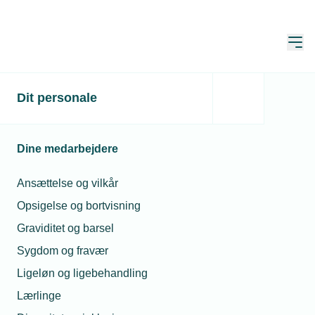
Åbn
Hjem
Den Grønne Skole
Dit personale
Dine medarbejdere
Ansættelse og vilkår
Opsigelse og bortvisning
Graviditet og barsel
Sygdom og fravær
Ligeløn og ligebehandling
Lærlinge
Den Grønne Skole er et webinar, hvor