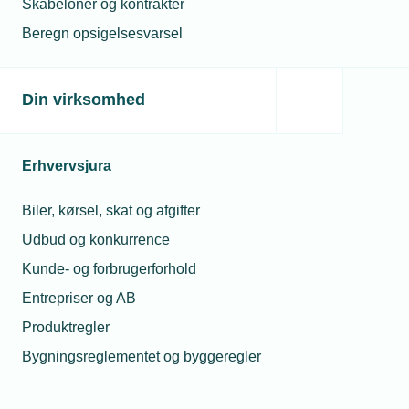
Skabeloner og kontrakter
Beregn opsigelsesvarsel
Se optagelse af tidligere webinar
her.
Din virksomhed
Kontakt
Erhvervsjura
Biler, kørsel, skat og afgifter
Udbud og konkurrence
Kunde- og forbrugerforhold
Entrepriser og AB
Produktregler
Bygningsreglementet og byggeregler
Bjørn Hove
Chefkonsulent