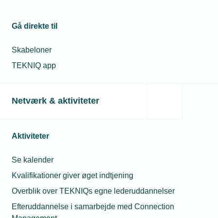
Gå direkte til
Skabeloner
TEKNIQ app
Netværk & aktiviteter
28. maj 2026
Aktiviteter
TEKNIQ Bæredygtighed
TEKNIQs netværk om bæredygtig forretningsudvikling.
Se kalender
Kvalifikationer giver øget indtjening
Overblik over TEKNIQs egne lederuddannelser
Efteruddannelse i samarbejde med Connection