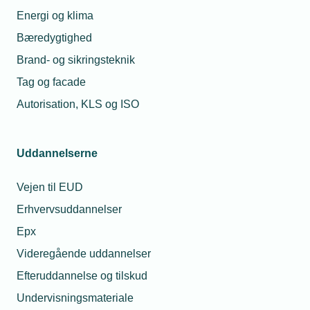
whistleblowerordninger.
Energi og klima
Bæredygtighed
Brand- og sikringsteknik
Tag og facade
Autorisation, KLS og ISO
Uddannelserne
Vejen til EUD
Erhvervsuddannelser
29. maj 2026
Epx
Pas på greenwashing i virksomhedens markedsføring
Videregående uddannelser
Når virksomheder bruger udtryk som ”grøn”, ”bæredygtig”,
”CO2-neutral”, ”miljøvenlig” og lignende tillægsord i sin
Efteruddannelse og tilskud
markedsføring og branding, er der god grund til at ringe
Undervisningsmateriale
med alarmklokkerne!