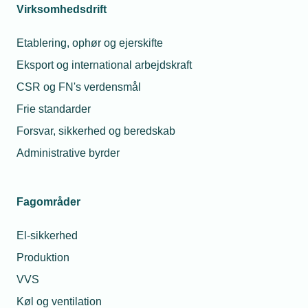
Telefon:
Tlf. 77 42 42 41
Virksomhedsdrift
E-mail:
bho@tekniq.dk
Etablering, ophør og ejerskifte
Eksport og international arbejdskraft
CSR og FN's verdensmål
Frie standarder
Forsvar, sikkerhed og beredskab
Administrative byrder
Fagområder
El-sikkerhed
29. maj 2026
Produktion
Værd at vide om den obligatoriske
whistleblowerordning
VVS
Flere, også mindre virksomheder, har som en del af deres
Køl og ventilation
bæredygtighedsstrategi frivilligt indført