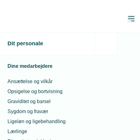
Åbn
Hjem
Godkendelse af andres
Dit personale
arbejde som autoriseret
virksomhed
Dine medarbejdere
Opdateret:
28. maj 2026
Ansættelse og vilkår
Opsigelse og bortvisning
Graviditet og barsel
Kan autoriserede virksomheder
Sygdom og fravær
godkende andres arbejde?
Ligeløn og ligebehandling
Svar
Lærlinge