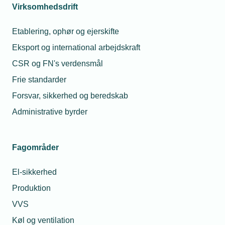
Virksomhedsdrift
- VVS
T
Tlf. 77 4
E-mail:
pre@tek
Telefon:
Tlf. 77 42 42 44
Etablering, ophør og ejerskifte
E-mail:
btc@tekniq.dk
Eksport og international arbejdskraft
CSR og FN's verdensmål
Frie standarder
Forsvar, sikkerhed og beredskab
Administrative byrder
Fagområder
El-sikkerhed
Produktion
VVS
Køl og ventilation