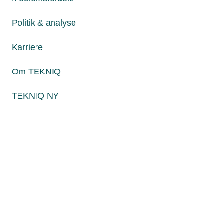
Fredag fra kl. 8:00 til 15:00
Politik & analyse
Karriere
Persondatapolitik
Cookies
Om TEKNIQ
Paul Bergsøes Vej 6, 2600 Glostrup
Billedskærervej 17, 5230 Odense M
TEKNIQ NY
CVR: 45 09 35 22