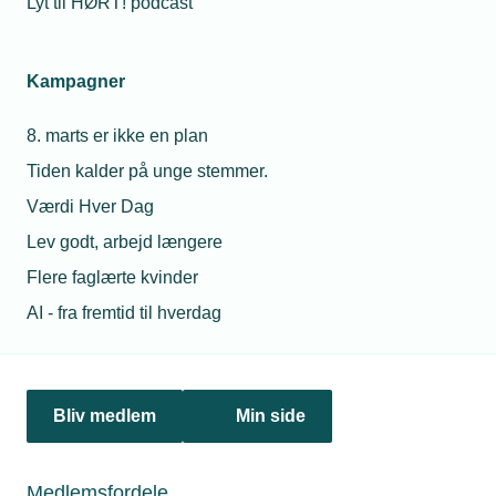
Lyt til HØRT! podcast
Netværk & aktiviteter
Kampagner
Nyheder
8. marts er ikke en plan
Politik & analyse
Tiden kalder på unge stemmer.
Om TEKNIQ
Værdi Hver Dag
Lev godt, arbejd længere
Flere faglærte kvinder
Juridiske henvendelser
AI - fra fremtid til hverdag
jura@tekniq.dk
Øvrige henvendelser
tekniq@tekniq.dk
Bliv medlem
Min side
Telefon:
43436000
Mandag til torsdag fra kl. 8:00 til 16:00
Medlemsfordele