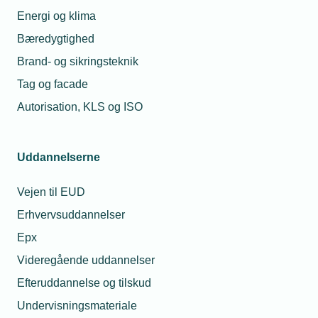
Arbejde på
Du finder 
Energi og klima
gasinstallationer
relevante
Bæredygtighed
kræver VVS-
bekendtgø
Brand- og sikringsteknik
autorisation.
vejlednin
Klasse 3-9 skal
gasinstall
Tag og facade
Ved opstart, service
anmeldes. Ved
gasanlæg
Autorisation, KLS og ISO
og indregulering af
nedtagning
Sikkerhed
gaskedler og
kræves
hjemmesid
gasblæseluftbrændere
afpropning og
Uddannelserne
kræves et A-certifikat.
Gassikker
anmeldelse på
Personer med A-
virk.dk
Vejen til EUD
certifikat skal være
ansat i en autoriseret
Erhvervsuddannelser
vvs-virksomhed.
Epx
Læs om certifikat-
Videregående uddannelser
kurset
Efteruddannelse og tilskud
Undervisningsmateriale