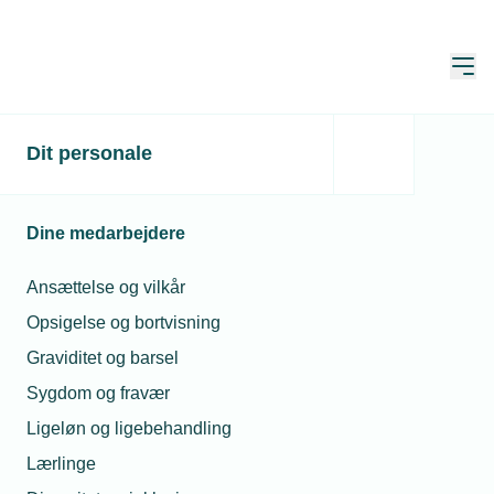
Åbn
Hjem
Gasinstallation
Dit personale
Opdateret:
28. maj 2026
Dine medarbejdere
Gasinstallation omfatter installation for
Ansættelse og vilkår
naturgas, bygas, biogas og flaskegas.
Opsigelse og bortvisning
Graviditet og barsel
Hvad er en gasinstallation?
Sygdom og fravær
Gasinstallation defineres som den ledningsførte
Ligeløn og ligebehandling
gastilførsel fra tilslutning på forsyningsanlæg til og
Lærlinge
med afslutning af et eventuelt aftrækssystem over