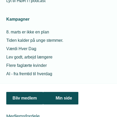
Lyt til HØRT! podcast
Netværk & aktiviteter
Kampagner
Nyheder
8. marts er ikke en plan
Politik & analyse
Tiden kalder på unge stemmer.
Om TEKNIQ
Værdi Hver Dag
Lev godt, arbejd længere
Flere faglærte kvinder
Juridiske henvendelser
AI - fra fremtid til hverdag
jura@tekniq.dk
Øvrige henvendelser
tekniq@tekniq.dk
Bliv medlem
Min side
Telefon:
43436000
Mandag til torsdag fra kl. 8:00 til 16:00
Medlemsfordele