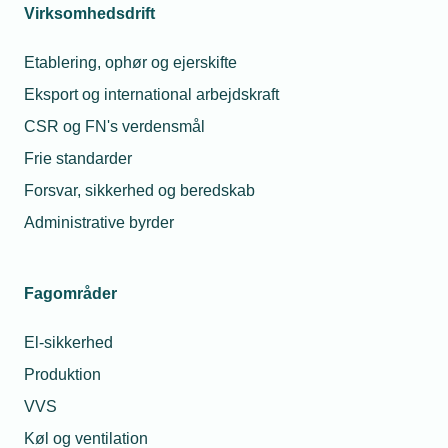
Virksomhedsdrift
Beboelsesvogne.
Skurvogne, cateringvogne og lignende, der ikke
Etablering, ophør og ejerskifte
anvendes til beboelse.
Eksport og international arbejdskraft
CSR og FN's verdensmål
Nedtagning af gasinstallation
Frie standarder
Forsvar, sikkerhed og beredskab
Vær opmærksom på, at der ved nedtagning af
gasinstallation er krav om korrekt afpropning og
Administrative byrder
anmeldelse til Sikkerhedsstyrelsen på virk.dk.
Anmeldelsen skal foretages af installatøren med
Fagområder
virksomhedens Nem-ID.
El-sikkerhed
Produktion
A-certifikat på
Husk ved
Hvad sig
VVS
gasområdet
gasarbejde
reglerne
Køl og ventilation