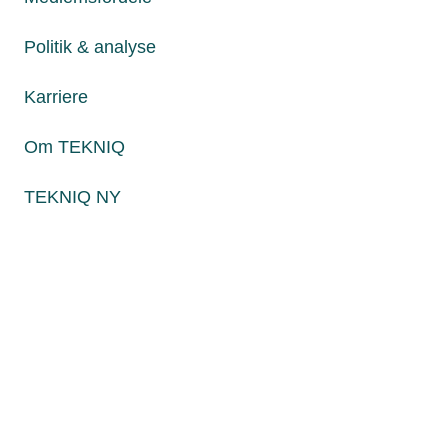
Fredag fra kl. 8:00 til 15:00
Politik & analyse
Karriere
Persondatapolitik
Cookies
Om TEKNIQ
Paul Bergsøes Vej 6, 2600 Glostrup
Billedskærervej 17, 5230 Odense M
TEKNIQ NY
CVR: 45 09 35 22