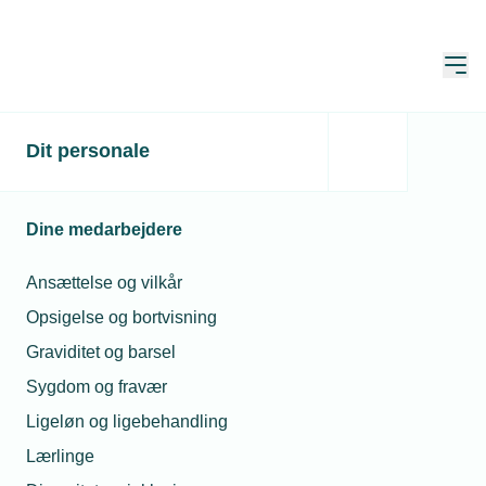
Åbn
Hjem
Dit personale
Fem kvinder bag udsolgt
DM i Herning
Dine medarbejdere
Publiceret:
06. mar. 2023
Skrevet af:
Jan Kristensen
Ansættelse og vilkår
Opsigelse og bortvisning
Graviditet og barsel
Sygdom og fravær
Ligeløn og ligebehandling
Lærlinge