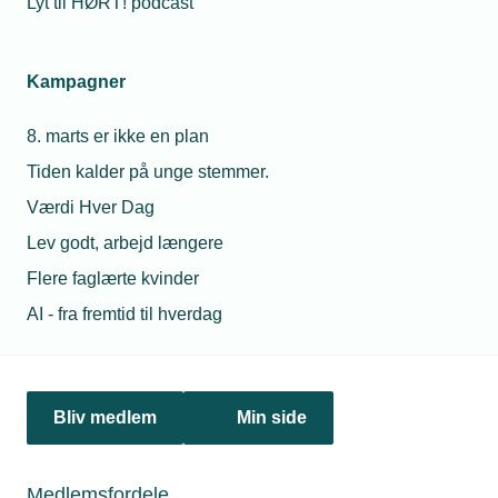
Lyt til HØRT! podcast
Kampagner
8. marts er ikke en plan
Tiden kalder på unge stemmer.
Værdi Hver Dag
Lev godt, arbejd længere
15. april 2020
Flere faglærte kvinder
Hvad gør jeg, når medarbejder eller lærling ikke retter
ind?
AI - fra fremtid til hverdag
Jævnligt ringer frustrerede beslagsmede til
arbejdsmarkedsafdelingen og spørger til, hvilke værktøjer
man har som arbejdsgiver, hvis en medarbejder eller en
lærling gentagne gange kommer for sent, ikke retter sig
Bliv medlem
Min side
efter virksomhedens retningslinjer eller skaber andre
problemer.
Medlemsfordele