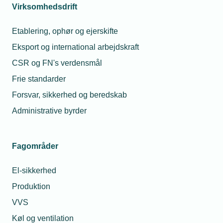
Virksomhedsdrift
Mette Heyde, uddannet lærer, driver egen løsdrift
Etablering, ophør og ejerskifte
med heste, hund og høns.
Eksport og international arbejdskraft
Nynne Navntoft, selvstændig beslagsmed.
CSR og FN's verdensmål
Frie standarder
Olivia van Rooij, grafisk designer og har tidligere
Forsvar, sikkerhed og beredskab
reddet og rehabiliteret heste i Norge.
Administrative byrder
Læs alt om arrangementet her:
Fagområder
Open Danish Farrier Championship
(odfchampionship.com)
El-sikkerhed
Produktion
VVS
Køl og ventilation