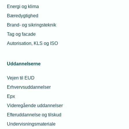
Energi og klima
Bæredygtighed
Relaterede nyheder
Brand- og sikringsteknik
Tag og facade
12. mar. 2020
Autorisation, KLS og ISO
To beslagsmede gik i isolation
Uddannelserne
12. mar. 2020
Vejen til EUD
Smedekonkurrence gavner elevskoleheste
Erhvervsuddannelser
Epx
Videregående uddannelser
15. apr. 2020
Efteruddannelse og tilskud
Lærlinge kan vende tilbage til skolen
Undervisningsmateriale