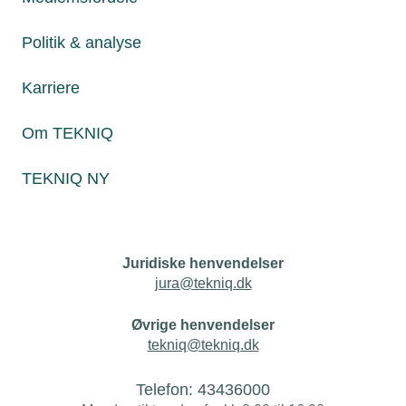
Personaleforhold
Politik & analyse
Netværk & aktiviteter
Karriere
Nyheder
Om TEKNIQ
Politik & analyse
TEKNIQ NY
Om TEKNIQ
Juridiske henvendelser
jura@tekniq.dk
Øvrige henvendelser
tekniq@tekniq.dk
Telefon:
43436000