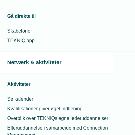
Gå direkte til
Relaterede nyheder
Skabeloner
TEKNIQ app
Netværk & aktiviteter
Aktiviteter
Se kalender
Kvalifikationer giver øget indtjening
12. marts 2020
Overblik over TEKNIQs egne lederuddannelser
To beslagsmede gik i isolation
Efteruddannelse i samarbejde med Connection
I løbet af corona-krisens første måned har to beslagsmede