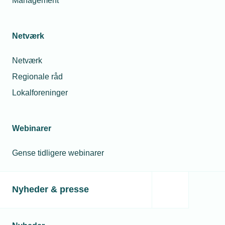
Management
valgt to ugers frivillig isolation, fordi de fik en række
symptomer på Covid19. Men ingen af dem er testet postive
Netværk
Netværk
Regionale råd
Lokalforeninger
Webinarer
Gense tidligere webinarer
12. marts 2020
Smedekonkurrence gavner elevskoleheste
Nyheder & presse
Smedekonkurrencen Open Danish Farrier Championship
2020 gav et mindre overskud. Det har Hestens Værn
besluttet skal bruges til at hjælpe trængte elevskoleheste
med beskæring og beslag.