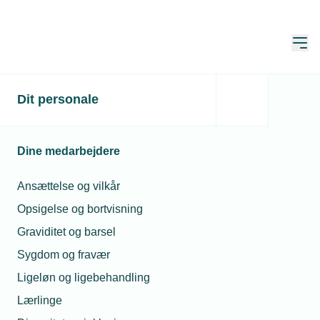
Åbn
Hjem
Dit personale
Glemt adgangskode?
Indtast din e-mailadresse herunder og tryk send. Du
Dine medarbejdere
modtager herefter en mail med et link til at opdatere
din adgangskode.
Ansættelse og vilkår
Opsigelse og bortvisning
Indtast din e-mail*
Graviditet og barsel
Sygdom og fravær
Send
Ligeløn og ligebehandling
Lærlinge