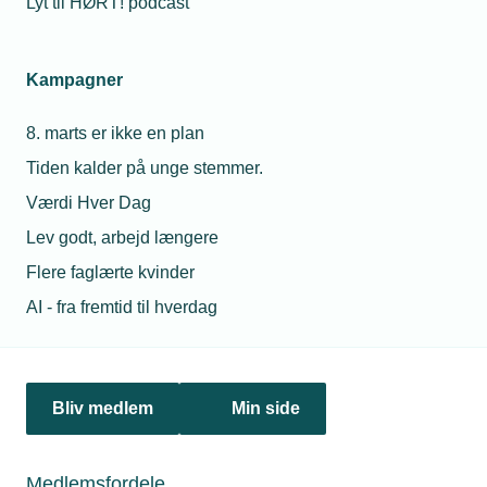
Lyt til HØRT! podcast
Netværk & aktiviteter
Kampagner
Nyheder
8. marts er ikke en plan
Politik & analyse
Tiden kalder på unge stemmer.
Om TEKNIQ
Værdi Hver Dag
Lev godt, arbejd længere
Flere faglærte kvinder
Juridiske henvendelser
AI - fra fremtid til hverdag
jura@tekniq.dk
Øvrige henvendelser
tekniq@tekniq.dk
Bliv medlem
Min side
Telefon:
43436000
Mandag til torsdag fra kl. 8:00 til 16:00
Medlemsfordele