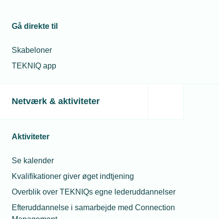
vejledning, der kan bruges som et værktøj i
forbindelse med implementeringen af Direktivet på
Gå direkte til
jeres virksomhed.
Skabeloner
TEKNIQ følger udviklingen og vil løbende orientere
TEKNIQ app
om den videre implementering, herunder når det
danske lovforslag bliver offentliggjort.
Netværk & aktiviteter
Vejledning
Kontakt
Aktiviteter
Hent vores vejledning og få
indblik og vejledning i
Se kalender
løngennemsigtighedsdirektivet.
Kvalifikationer giver øget indtjening
Overblik over TEKNIQs egne lederuddannelser
Hent vejledning
Efteruddannelse i samarbejde med Connection