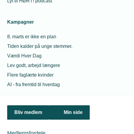
Lyt til HØRT! podcast
Netværk & aktiviteter
Kampagner
Nyheder
8. marts er ikke en plan
Politik & analyse
Tiden kalder på unge stemmer.
Om TEKNIQ
Værdi Hver Dag
Lev godt, arbejd længere
Flere faglærte kvinder
Juridiske henvendelser
AI - fra fremtid til hverdag
jura@tekniq.dk
Øvrige henvendelser
tekniq@tekniq.dk
Bliv medlem
Min side
Telefon:
43436000
Mandag til torsdag fra kl. 8:00 til 16:00
Medlemsfordele