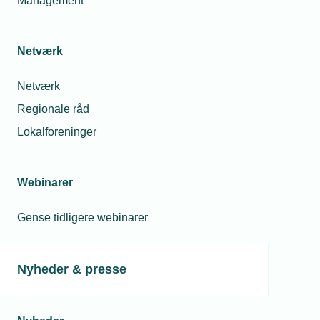
Management
Jura
TEKNIQ
Netværk
Telefon:
Tlf. 43 43 60 00
E-mail:
jura@tekniq.dk
Netværk
Regionale råd
Lokalforeninger
Webinarer
Gense tidligere webinarer
Nyheder & presse