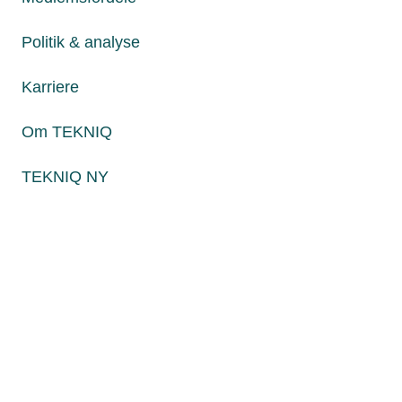
Fredag fra kl. 8:00 til 15:00
Politik & analyse
Karriere
Persondatapolitik
Cookies
Om TEKNIQ
Paul Bergsøes Vej 6, 2600 Glostrup
Billedskærervej 17, 5230 Odense M
TEKNIQ NY
CVR: 45 09 35 22