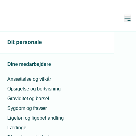
Åbn
Hjem
Nye regler om
Dit personale
løngennemsigtighed
træder senest i kraft i juni
Dine medarbejdere
2026
Ansættelse og vilkår
Opdateret:
11. maj 2026
Opsigelse og bortvisning
Graviditet og barsel
Sygdom og fravær
EU har vedtaget et nyt direktiv om
Ligeløn og ligebehandling
løngennemsigtighed, som senest i juni
Lærlinge
2026 skal være indført i Danmark.