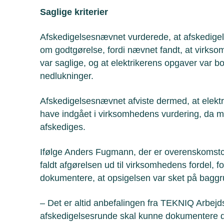
Saglige kriterier
Afskedigelsesnævnet vurderede, at afskedigels
om godtgørelse, fordi nævnet fandt, at virks
var saglige, og at elektrikerens opgaver var b
nedlukninger.
Afskedigelsesnævnet afviste dermed, at elektr
have indgået i virksomhedens vurdering, da m
afskediges.
Ifølge Anders Fugmann, der er overenskomstc
faldt afgørelsen ud til virksomhedens fordel, for
dokumentere, at opsigelsen var sket på baggrun
– Det er altid anbefalingen fra TEKNIQ Arbejd
afskedigelsesrunde skal kunne dokumentere de sa