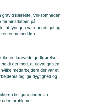
en gravid kæreste. Virksomheden
e terminsdatoen på
, at fyringen var uberettiget og
n en orlov med løn.
ktrikeren krævede godtgørelse
stholdt derimod, at udvælgelsen
 hvilke medarbejdere der var et
rbejderes faglige dygtighed og
keren tidligere under sin
v uden problemer.