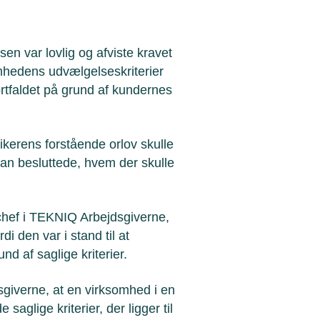
en var lovlig og afviste kravet
omhedens udvælgelseskriterier
ortfaldet på grund af kundernes
ikerens forstående orlov skulle
an besluttede, hvem der skulle
hef i TEKNIQ Arbejdsgiverne,
di den var i stand til at
d af saglige kriterier.
sgiverne, at en virksomhed i en
glige kriterier, der ligger til