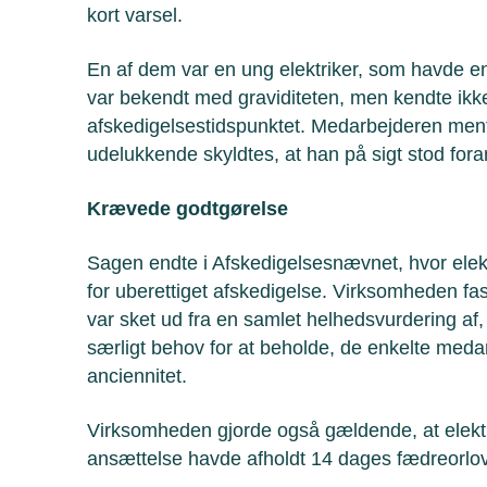
kort varsel.
En af dem var en ung elektriker, som havde 
var bekendt med graviditeten, men kendte ikk
afskedigelsestidspunktet. Medarbejderen mente
udelukkende skyldtes, at han på sigt stod fora
Krævede godtgørelse
Sagen endte i Afskedigelsesnævnet, hvor ele
for uberettiget afskedigelse. Virksomheden fa
var sket ud fra en samlet helhedsvurdering af,
særligt behov for at beholde, de enkelte meda
anciennitet.
Virksomheden gjorde også gældende, at elektri
ansættelse havde afholdt 14 dages fædreorlo