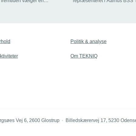
 i fremtiden vælger en
repræsenteret i Aarhus BSS' 
inden for installations- og
Smart Home. Fire af de 12
chen.
virksomheder, som deltager i
pilotprojektet, er TEKNIQ-m
rhold
Politik & analyse
tiviteter
Om TEKNIQ
rgsøes Vej 6, 2600 Glostrup
Billedskærervej 17, 5230 Odens