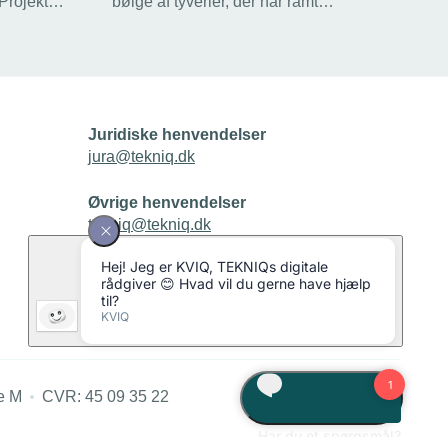
Projekt
bølge af tyverier, der har ramt
installatørerne det seneste år. Men det er
vanskeligt at pågribe
edlemmer.
gerningsmændene, fordi der er tale om
”omrejsende kriminelle”, lyder
forklaringen fra politiet.
Juridiske henvendelser
jura@tekniq.dk
Øvrige henvendelser
tekniq@tekniq.dk
Telefon:
43436000
Mandag til torsdag fra kl. 8:00 til 16:00
Fredag fra kl. 8:00 til 15:00
e M
CVR: 45 09 35 22