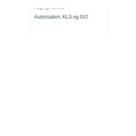
r
Tag og facade
Autorisation, KLS og ISO