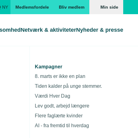
Q NY
Medlemsfordele
Bliv medlem
Min side
ksomhed
Netværk & aktiviteter
Nyheder & presse
Genveje
Genveje
serne
Kampagner
ar lovlig
Gå direkte til
Gå direkte til
EUD
8. marts er ikke en plan
Skabeloner og kontrakter
Skabeloner
ddannelser
Tiden kalder på unge stemmer.
Beregn opsigelsesvarsel
TEKNIQ app
Værdi Hver Dag
nde uddannelser
Lev godt, arbejd længere
nelse og tilskud
Flere faglærte kvinder
ngsmateriale
AI - fra fremtid til hverdag