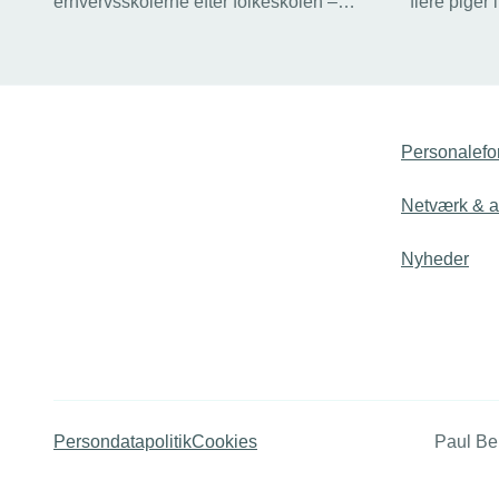
erhvervsskolerne efter folkeskolen –
flere piger
heraf vælger hele 51 procent en teknisk
uddannelse 
erhvervsuddannelse. Det viser tal fra
byggebran
Undervisningsministeriet. Hos TEKNIQ
hilser man udviklingen velkommen –
selvom der stadig er lang vej til at få
dækket det fremtidige behov for faglærte.
Personalefo
Netværk & ak
Nyheder
Persondatapolitik
Cookies
Paul Be