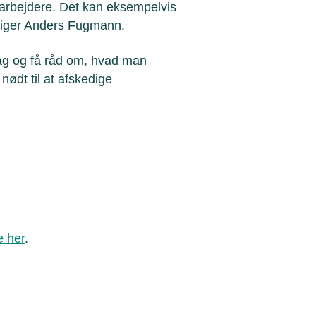
arbejdere. Det kan eksempelvis
 siger Anders Fugmann.
ag og få råd om, hvad man
ødt til at afskedige
e her
.