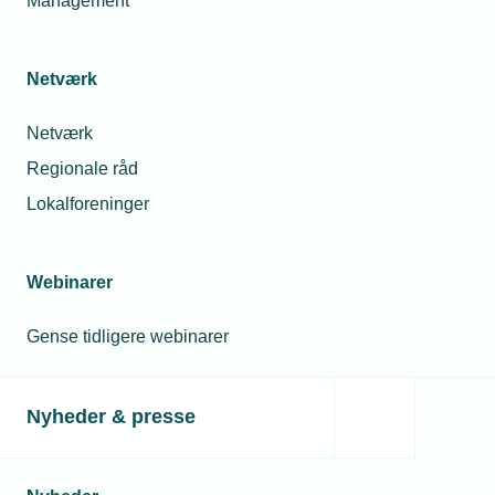
Management
12. juni 2025
Lærling skal på barsel: Hvad gør man med
Netværk
uddannelsesaftalen?
Vores lærling skal være far. Hvad sker der med hans
Netværk
uddannelsesaftale, når han går på barsel?
Regionale råd
Lokalforeninger
Spørgeboks
Webinarer
Gense tidligere webinarer
Nyheder & presse
06. oktober 2025