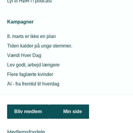
Lyt til HØRT! podcast
Fra den 30. juni 2026 overgår medlemmerne i TEKNIQ
Barsel til DA Barsel. Skiftet betyder konkrete administrative
lettelser for medlemmerne og større gennemsigtighed.
Kampagner
8. marts er ikke en plan
Tiden kalder på unge stemmer.
Personaleforhold
Værdi Hver Dag
Lev godt, arbejd længere
Netværk & aktiviteter
Flere faglærte kvinder
Nyheder
AI - fra fremtid til hverdag
Politik & analyse
Om TEKNIQ
Bliv medlem
Min side
Medlemsfordele