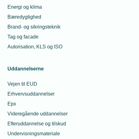
Christensen
uddannelsesaftalen?
Energi og klima
Presseansvarlig
Telefon:
Tlf. 77 42 42 27
Bæredygtighed
06. okt. 2025
E-mail:
mdc@tekniq.dk
Brand- og sikringsteknik
Skal en medarbejder
på barsel have løn på
Tag og facade
en helligdag?
Autorisation, KLS og ISO
Relaterede nyheder
Uddannelserne
Vejen til EUD
Erhvervsuddannelser
Epx
Videregående uddannelser
Efteruddannelse og tilskud
Undervisningsmateriale