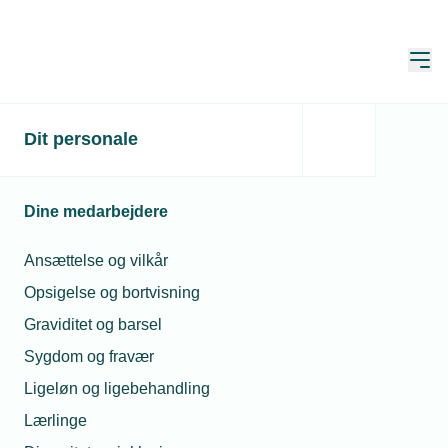
Åbn
Hjem
Dit personale
Faglærte fædre tager
mere ansvar hjemme
Dine medarbejdere
Publiceret:
10. nov. 2025
Ansættelse og vilkår
Skrevet af:
Michael Degn Christensen
Opsigelse og bortvisning
Graviditet og barsel
Sygdom og fravær
Ligeløn og ligebehandling
Lærlinge