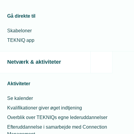
Gå direkte til
19. november 2025
Skabeloner
Fyret tømrer fik medhold i ligebehandlingssag
TEKNIQ app
Nye domme: En tømrer, der blev afskediget kort før
fædreorlov, har fået medhold i en sag ved
Ligebehandlingsnævnet. Han er blevet tilkendt 220.000 kr.
i godtgørelse.
Netværk & aktiviteter
Spørgeboks
Aktiviteter
Se kalender
Kvalifikationer giver øget indtjening
Overblik over TEKNIQs egne lederuddannelser
Efteruddannelse i samarbejde med Connection