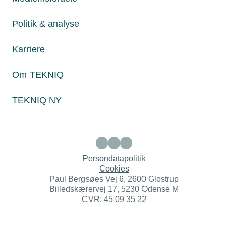
Juridiske henvendelser
jura@tekniq.dk
Politik & analyse
Øvrige henvendelser
Karriere
tekniq@tekniq.dk
Om TEKNIQ
Telefon:
43436000
Mandag til torsdag fra kl. 8:00 til 16:00
Fredag fra kl. 8:00 til 15:00
TEKNIQ NY
Persondatapolitik
Cookies
Paul Bergsøes Vej 6, 2600 Glostrup
Billedskærervej 17, 5230 Odense M
CVR: 45 09 35 22