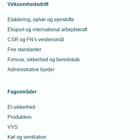
Virksomhedsdrift
Læs mere om samme emne:
Etablering, ophør og ejerskifte
Barsel
Personalejura
Medlemsvirksomhed
Eksport og international arbejdskraft
CSR og FN's verdensmål
Frie standarder
Forsvar, sikkerhed og beredskab
Kontaktperson
Relaterede nyheder
Administrative byrder
19. nov. 2025
Fyret tømrer fik
Fagområder
medhold i
ligebehandlingssag
El-sikkerhed
Produktion
12. jun. 2025
VVS
Lærling skal på
barsel: Hvad gør
Michael Degn
Køl og ventilation
man med