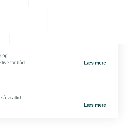
e ved med. Det
eau.
Læs mere
e og
ktive for både
Læs mere
så vi altid
Læs mere