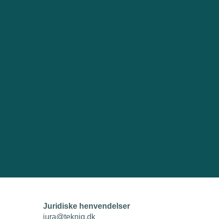
Juridiske henvendelser
jura@tekniq.dk