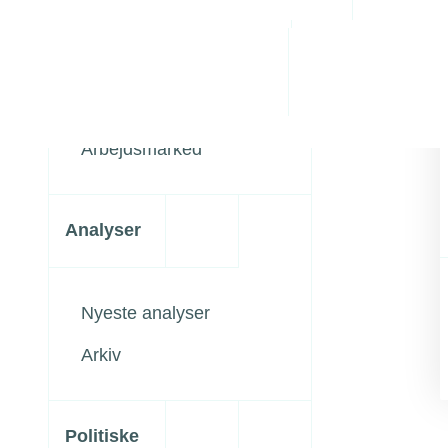
Administrative byrde
grønt og digitalt
Arbejdsmiljø
Personaleledelse
Erhvervsvilkår
Juridiske tvister
Uddannelse
Arbejdsmarked
Analyser
Nyeste analyser
Arkiv
Politiske