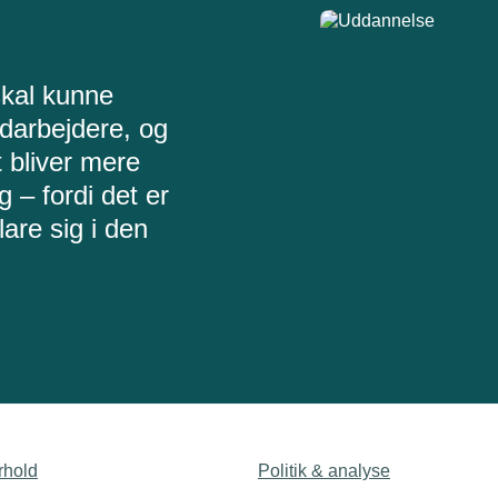
skal kunne
darbejdere, og
 bliver mere
g – fordi det er
are sig i den
rhold
Politik & analyse