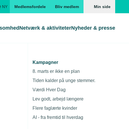
Q NY
Medlemsfordele
Bliv medlem
Min side
ksomhed
Netværk & aktiviteter
Nyheder & presse
Genveje
Genveje
serne
Kampagner
Gå direkte til
Gå direkte til
EUD
8. marts er ikke en plan
Skabeloner og kontrakter
Skabeloner
ddannelser
Tiden kalder på unge stemmer.
Beregn opsigelsesvarsel
TEKNIQ app
Værdi Hver Dag
suddannelserne, så dansk erhvervsliv
nde uddannelser
Lev godt, arbejd længere
rem.
nelse og tilskud
Flere faglærte kvinder
ngsmateriale
AI - fra fremtid til hverdag