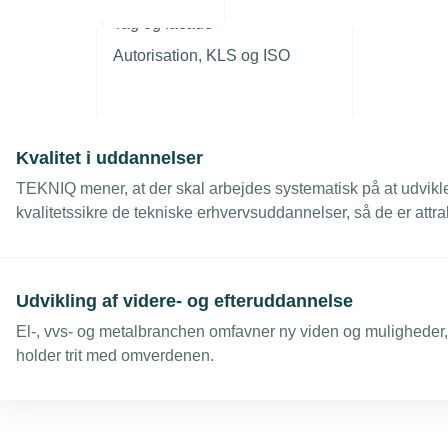
r
Styrk tilgangen til erhvervsuddannelserne
Tag og facade
Vi uddanner hver dag klimaets kernetropper. Det skal vi bliv
Autorisation, KLS og ISO
kræver prioritering, investering og et konstant højt fagligt niv
Kvalitet i uddannelser
TEKNIQ mener, at der skal arbejdes systematisk på at udvikl
kvalitetssikre de tekniske erhvervsuddannelser, så de er attra
de unge og for virksomhederne
Udvikling af videre- og efteruddannelse
El-, vvs- og metalbranchen omfavner ny viden og muligheder, 
holder trit med omverdenen.