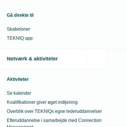
Kontakt
Relaterede nyheder
Gå direkte til
22. apr. 2024
Skabeloner
Paradigmeskifte i
virksomhedernes holdning til
TEKNIQ app
bæredygtighedsdokumentation
27. maj 2024
Netværk & aktiviteter
Regeringen strammer
klimakravene til byggeriet
Bjørn 
Chefkons
Aktiviteter
T
Tlf. 77 4
E-mail:
bho@tekn
20. dec. 2023
Se kalender
En bæredygtig virkelighed for
Kvalifikationer giver øget indtjening
alle
Overblik over TEKNIQs egne lederuddannelser
Efteruddannelse i samarbejde med Connection