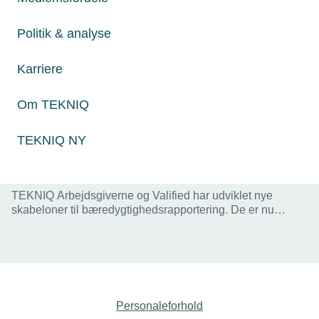
Politik & analyse
Karriere
Om TEKNIQ
TEKNIQ NY
17. juni 2024
Det bliver nemmere at bæredygtighedsrapportere
TEKNIQ Arbejdsgiverne og Valified har udviklet nye
skabeloner til bæredygtighedsrapportering. De er nu
skræddersyet til specifikke brancher i det tekniske
erhvervsliv.
Personaleforhold