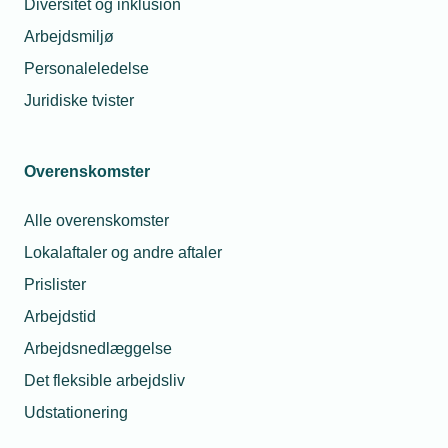
Diversitet og inklusion
Arbejdsmiljø
Personaleledelse
Juridiske tvister
Ny medlemsundersøgelse fra TEKNIQ
Overenskomster
Arbejdsgivernes viser, at både
medlemsvirksomhederne og deres
Alle overenskomster
kunder omfavner et øget fokus på
Lokalaftaler og andre aftaler
bæredygtighed. Et tema der kan
Prislister
udforskes nærmere, i det nye netværk
Arbejdstid
for bæredygtig forretningsudvikling,
Arbejdsnedlæggelse
som netop har afholdt første digitale
Det fleksible arbejdsliv
møde.
Udstationering
Medlemmerne af TEKNIQ Arbejdsgiverne lægger i