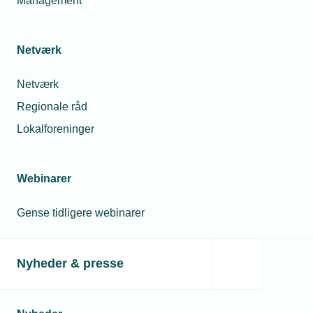
Management
Relaterede nyheder
Netværk
Netværk
Regionale råd
Lokalforeninger
Webinarer
Gense tidligere webinarer
22. april 2024
Nyheder & presse
Paradigmeskifte i virksomhedernes holdning til
bæredygtighedsdokumentation
Medlemsvirksomheder har skiftet holdning til