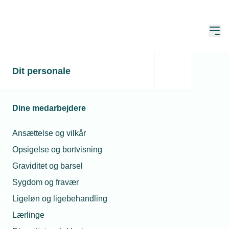
Åbn
Hjem
Dit personale
Undersøgelse:
Medlemmer omfavner
Dine medarbejdere
bæredygtighed
Ansættelse og vilkår
Publiceret:
12. okt. 2023
Opsigelse og bortvisning
Skrevet af:
Mads Hagemann Petersen
Graviditet og barsel
Sygdom og fravær
Ligeløn og ligebehandling
Lærlinge