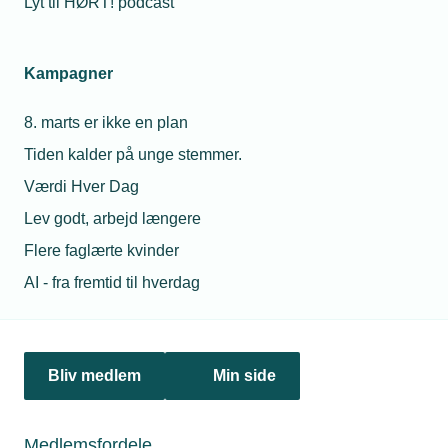
Lyt til HØRT! podcast
byggeprocessen fremover medregnes i bygningers
klimaaftryk.
Kampagner
8. marts er ikke en plan
Tiden kalder på unge stemmer.
Værdi Hver Dag
Lev godt, arbejd længere
Flere faglærte kvinder
20. december 2023
AI - fra fremtid til hverdag
En bæredygtig virkelighed for alle
Selvom det primært er de større virksomheder, der først vil
mærke kravet om bæredygtighedsrapportering, når ESRS-
direktivet træder i kraft i 2024, vil det snart sprede sig til de
Bliv medlem
Min side
mindre virksomheder – det er blot et spørgsmål om tid.
Medlemsfordele