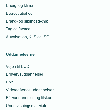
et fokus på bæredygtighed/ESG fra
Energi og klima
jeres side?
Bæredygtighed
Brand- og sikringsteknik
Tag og facade
Kilde: TEKNIQ Arbejdsgivernes Diverse spørgeskema,
Autorisation, KLS og ISO
2023, 1.510 besvarelser.
Uddannelserne
Læs mere om samme emne:
Vejen til EUD
Erhvervsuddannelser
Bæredygtighed
Bæredygtig
Bæredygtighedsnetværk
Medlemsundersøgelse
Epx
Videregående uddannelser
Efteruddannelse og tilskud
Undervisningsmateriale