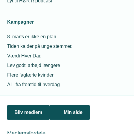
Lyt til HØRT! podcast
tilbage. Hør alt om mulighederne til Industrinetværkets
kommende webinar.
Kampagner
8. marts er ikke en plan
Tiden kalder på unge stemmer.
Værdi Hver Dag
Lev godt, arbejd længere
Flere faglærte kvinder
AI - fra fremtid til hverdag
28. marts 2025
Nyt domicil giver høj effektivitet
SteelXperts har bygget domicil i høj kvalitet ved
motorvejen i Holstebro. Både estimater og budgetter er
Bliv medlem
Min side
sprængt for at få det bedste. Målet er højere effektivitet og
attraktive omgivelser for de 70 medarbejdere – og for
vigtige kunder der besøger virksomheden.
Medlemsfordele