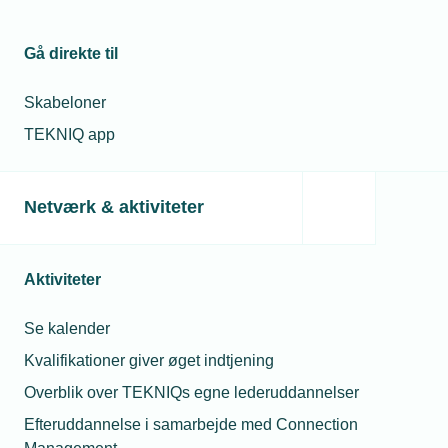
Lån en robot – og test svejsning, skæring
og montage
Gå direkte til
Skabeloner
Relaterede nyheder
TEKNIQ app
Netværk & aktiviteter
Aktiviteter
Se kalender
Kvalifikationer giver øget indtjening
Overblik over TEKNIQs egne lederuddannelser
Efteruddannelse i samarbejde med Connection
06. marts 2025