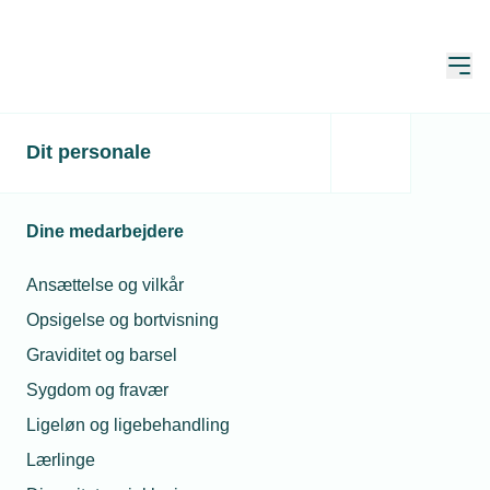
Åbn
Hjem
Dit personale
Digitalt netværk om
bæredygtighed
Dine medarbejdere
Publiceret:
25. sep. 2023
Ansættelse og vilkår
Skrevet af:
Mads Hagemann Petersen og Jan Kristensen
Opsigelse og bortvisning
Graviditet og barsel
Sygdom og fravær
Ligeløn og ligebehandling
Lærlinge