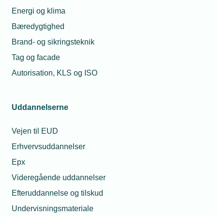
Energi og klima
Bæredygtighed
Brand- og sikringsteknik
Tag og facade
Relaterede nyheder
Autorisation, KLS og ISO
06. mar. 2025
Webinar: Undgå bøder for CE-mærkede
Uddannelserne
maskiner
Vejen til EUD
Erhvervsuddannelser
13. mar. 2025
Epx
Toldkrigen brudt ud – vær bevæbnet
Videregående uddannelser
Efteruddannelse og tilskud
Undervisningsmateriale
17. mar. 2025