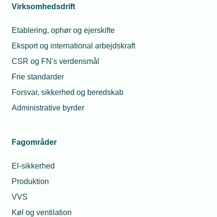
Virksomhedsdrift
Kontakt
Etablering, ophør og ejerskifte
Eksport og international arbejdskraft
CSR og FN's verdensmål
Frie standarder
Forsvar, sikkerhed og beredskab
Administrative byrder
Maria Schougaard Berntsen
Fagområder
Underdirektør for Politik & Forretningsudvikling
Telefon:
Tlf. 77 41 15 74
El-sikkerhed
E-mail:
msb@tekniq.dk
Produktion
VVS
Køl og ventilation