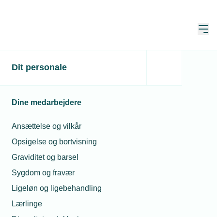
Åbn
Hjem
Skru op for
Dit personale
digitaliseringen af
Danmark
Dine medarbejdere
Opdateret:
20. okt. 2021
Ansættelse og vilkår
Opsigelse og bortvisning
Graviditet og barsel
Sygdom og fravær
Ligeløn og ligebehandling
Lærlinge