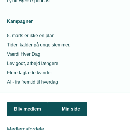
Lyt til HØRT! podcast
Netværk & aktiviteter
Kampagner
Nyheder
8. marts er ikke en plan
Politik & analyse
Tiden kalder på unge stemmer.
Om TEKNIQ
Værdi Hver Dag
Lev godt, arbejd længere
Flere faglærte kvinder
Juridiske henvendelser
AI - fra fremtid til hverdag
jura@tekniq.dk
Øvrige henvendelser
tekniq@tekniq.dk
Bliv medlem
Min side
Telefon:
43436000
Mandag til torsdag fra kl. 8:00 til 16:00
Medlemsfordele