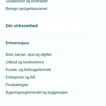
Skabeloner og kontrakter
Beregn opsigelsesvarsel
TEKNIQ
Politik & analyse
Analyser
Analyser
Din virksomhed
TEKNIQs analyser på det
Erhvervsjura
erhvervspolitiske og økonomiske
område.
Biler, kørsel, skat og afgifter
Udbud og konkurrence
Kunde- og forbrugerforhold
Entrepriser og AB
Produktregler
Bygningsreglementet og byggeregler