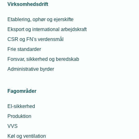
Virksomhedsdrift
Etablering, ophør og ejerskifte
Eksport og international arbejdskraft
Nyeste analyser
CSR og FN's verdensmål
Find de analyser der er udgivet indenfor de sidste 2 år her
Frie standarder
Forsvar, sikkerhed og beredskab
Administrative byrder
Fagområder
El-sikkerhed
Produktion
VVS
Arkiv
Køl og ventilation