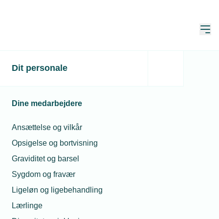
Åbn
Hjem
Politik
Dit personale
Dine medarbejdere
Klima og energi
Ansættelse og vilkår
Digitalisering
Opsigelse og bortvisning
Fremtidens Danmark er grønt og digitalt
Graviditet og barsel
Erhvervsvilkår
Sygdom og fravær
Ligeløn og ligebehandling
Uddannelse
Lærlinge
Arbejdsmarked