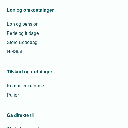
klimadokumentation i byggeriet
Løn og omkostninger
Høringer
Løn og pension
Ferie og fridage
Store Bededag
Høringssvar - 2026
NetStat
Høringssvar - 2025
Høringssvar - 2024
Tilskud og ordninger
Høringssvar - 2023
Kompetencefonde
Høringssvar - 2022
Puljer
Høringssvar - 2021
Gå direkte til
Høringssvar - 2020