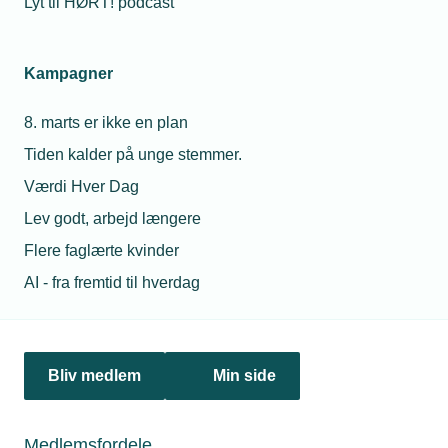
Lyt til HØRT! podcast
Netværk & aktiviteter
Kampagner
Nyheder
8. marts er ikke en plan
Politik & analyse
Tiden kalder på unge stemmer.
Om TEKNIQ
Værdi Hver Dag
Lev godt, arbejd længere
Flere faglærte kvinder
Juridiske henvendelser
AI - fra fremtid til hverdag
jura@tekniq.dk
Øvrige henvendelser
tekniq@tekniq.dk
Bliv medlem
Min side
Telefon:
43436000
Mandag til torsdag fra kl. 8:00 til 16:00
Medlemsfordele