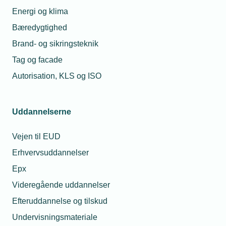
Find analyser og rapporter der er over 2 år gamle her
Energi og klima
Bæredygtighed
Brand- og sikringsteknik
Tag og facade
Autorisation, KLS og ISO
Uddannelserne
Vejen til EUD
Erhvervsuddannelser
Epx
Videregående uddannelser
Efteruddannelse og tilskud
Undervisningsmateriale