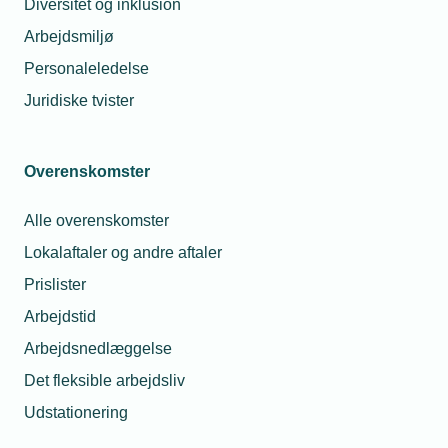
Diversitet og inklusion
Arbejdsmiljø
Analyser
Personaleledelse
Juridiske tvister
Nyeste analyser
Overenskomster
Arkiv
Alle overenskomster
Lokalaftaler og andre aftaler
Politiske udspil
Prislister
Arbejdstid
Arbejdsnedlæggelse
Fleksibilitet i husholdninger og bygninger skal
styrke Danmarks forsyningssikkerhed
Det fleksible arbejdsliv
Udstationering
Digitalisering er vejen til lettere og billigere