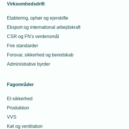
beløbet vil derfor f.eks. kunne ske i forbindelse med
Virksomhedsdrift
fremsendelse af et inkassovarsel.
Etablering, ophør og ejerskifte
Eksport og international arbejdskraft
CSR og FN's verdensmål
Se vores
Du kan finde
Har du
Frie standarder
webinar:
lovgivningen
spørgsmål?
Forsvar, sikkerhed og beredskab
"Når
her
Så kontakt
kunden
Administrative byrder
ikke
Renteloven
betaler"
Fagområder
Inkassoloven
Webinar:
"Når
El-sikkerhed
kunden
Produktion
ikke
VVS
betaler"
Stig Høding
Køl og ventilation