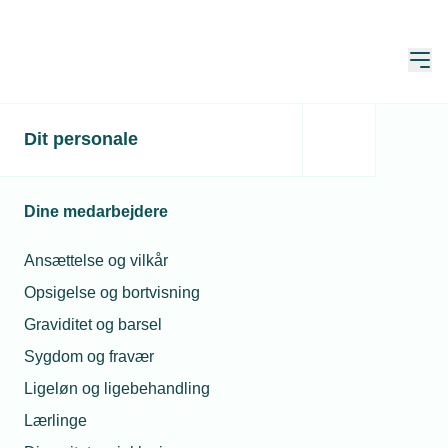
Åbn
Hjem
Manglende betaling
Dit personale
Opdateret:
01. jun. 2026
Dine medarbejdere
Hvis en kunde ikke en faktura til tiden,
Ansættelse og vilkår
opstår spørgsmålet om, hvordan den
Opsigelse og bortvisning
manglende betaling skal håndteres.
Graviditet og barsel
Renteloven, inkassoloven m.v.
Sygdom og fravær
indeholder en række regler, som skal
Ligeløn og ligebehandling
overholdes, når kunden ikke betaler.
Lærlinge