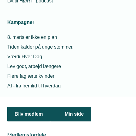
Lyt til HØRT! podcast
Netværk & aktiviteter
Kampagner
Nyheder
8. marts er ikke en plan
Politik & analyse
Tiden kalder på unge stemmer.
Om TEKNIQ
Værdi Hver Dag
Lev godt, arbejd længere
Flere faglærte kvinder
Juridiske henvendelser
AI - fra fremtid til hverdag
jura@tekniq.dk
Øvrige henvendelser
tekniq@tekniq.dk
Bliv medlem
Min side
Telefon:
43436000
Mandag til torsdag fra kl. 8:00 til 16:00
Medlemsfordele