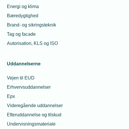
Erhvervsjuridisk
konsulent og
Energi og klima
Advokat
Bæredygtighed
Telefon:
Tlf. 77 41 15 72
Brand- og sikringsteknik
E-mail:
sth@tekniq.dk
Tag og facade
Autorisation, KLS og ISO
Uddannelserne
Vejen til EUD
Erhvervsuddannelser
Epx
Videregående uddannelser
Efteruddannelse og tilskud
Undervisningsmateriale