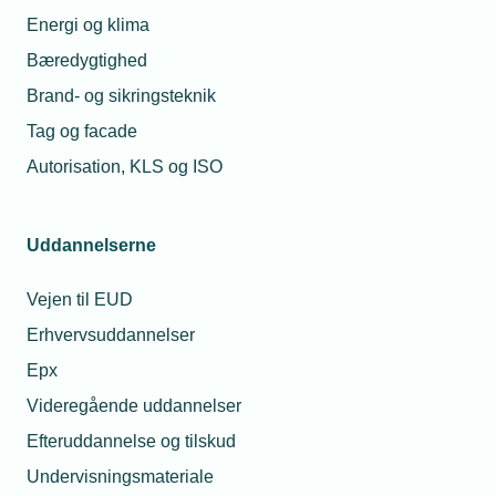
Energi og klima
Telefon:
Tlf. 77 41 15 72
E-mail:
sth@tekniq.dk
Bæredygtighed
Brand- og sikringsteknik
Tag og facade
Autorisation, KLS og ISO
Uddannelserne
Vejen til EUD
Erhvervsuddannelser
Epx
Videregående uddannelser
Efteruddannelse og tilskud
Undervisningsmateriale