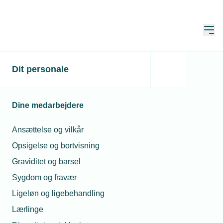
Åbn
Hjem
Tilbudsloven
Dit personale
Opdateret:
01. jun. 2026
Dine medarbejdere
Tilbudsloven gælder for offentlige
Ansættelse og vilkår
udbydere og offentligt styrede eller -
Opsigelse og bortvisning
støttede bygherrer.
Graviditet og barsel
Sygdom og fravær
Derudover gælder den for entreprenører, der
Ligeløn og ligebehandling
indhenter tilbud hos underentreprenører til brug for
Lærlinge
tilbudsgivning til det offentlige. Loven kan også