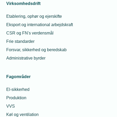
Virksomhedsdrift
Hvis flere virksomheder ønsker at give tilbud i
forening, skal hver virksomhed på forhånd sikre sig,
Etablering, ophør og ejerskifte
at de overholder konkurrencelovgivningen. Læs
Eksport og international arbejdskraft
mere herom under konsortier
CSR og FN's verdensmål
Frie standarder
Læs mere
Kontakt os
Forsvar, sikkerhed og beredskab
Administrative byrder
Tilbudsloven i fuld
længde
Fagområder
El-sikkerhed
Produktion
VVS
Stig Høding
Erhvervsjuridisk konsulent og
Køl og ventilation
Advokat