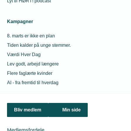
Lyt til HØRT! podcast
Netværk & aktiviteter
Kampagner
Nyheder
8. marts er ikke en plan
Politik & analyse
Tiden kalder på unge stemmer.
Om TEKNIQ
Værdi Hver Dag
Lev godt, arbejd længere
Flere faglærte kvinder
Juridiske henvendelser
AI - fra fremtid til hverdag
jura@tekniq.dk
Øvrige henvendelser
tekniq@tekniq.dk
Bliv medlem
Min side
Telefon:
43436000
Mandag til torsdag fra kl. 8:00 til 16:00
Medlemsfordele