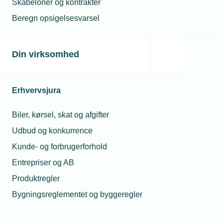
Skabeloner og kontrakter
Erhvervs- og personalejuridisk rådgivning,
Beregn opsigelsesvarsel
mediation og konfliktmægling
TEKNIQ Garanti, som dækker
erstatningskrav fra kunden på op til
Din virksomhed
150.000 kr.
Mulighed for at tegne pensionsordning,
gruppelivsforsikring og sundhedssikring på
Erhvervsjura
konkurrencedygtige vilkår
Biler, kørsel, skat og afgifter
TEKNIQ Konfliktfond, som yder støtte i
tilfælde af overenskomst­mæssige konflikter
Udbud og konkurrence
Kunde- og forbrugerforhold
Entrepriser og AB
Produktregler
3) Politisk indflydelse og
interessevaretagelse
Bygningsreglementet og byggeregler