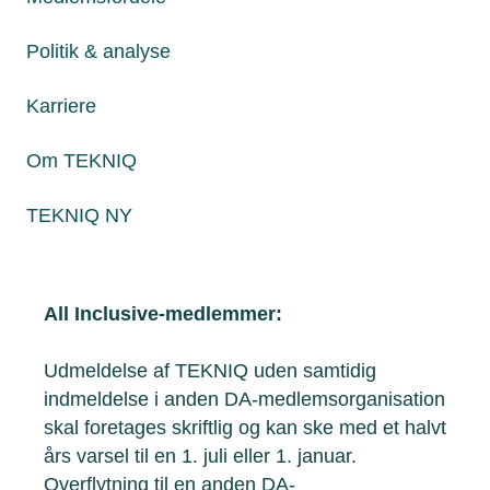
gang med dit medlemskab. Du får adgang til
alt på TEKNIQs hjemmeside, så snart du har
Politik & analyse
oprettet din brugerprofil, og du kan med det
samme trække på den rådgivning, du har
Karriere
behov for.
Om TEKNIQ
TEKNIQ NY
Hvordan melder jeg mig ud af
TEKNIQ?
All Inclusive-medlemmer:
Udmeldelse af TEKNIQ uden samtidig
indmeldelse i anden DA-medlemsorganisation
skal foretages skriftlig og kan ske med et halvt
års varsel til en 1. juli eller 1. januar.
Overflytning til en anden DA-