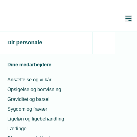
Åbn
Hjem
Bliv medlem af TEKNIQ
Dit personale
Dine medarbejdere
TEKNIQs medlemmer udvikler,
installerer og producerer den grønne
Ansættelse og vilkår
omstilling. Vi skaber et bedre Danmark
Opsigelse og bortvisning
for fremtidens generationer.
Graviditet og barsel
Sygdom og fravær
TEKNIQ har 100 pct. fokus på det tekniske
erhvervsliv. Du får derfor en lang række fordele,
Ligeløn og ligebehandling
som er tilpasset netop dine behov.
Lærlinge