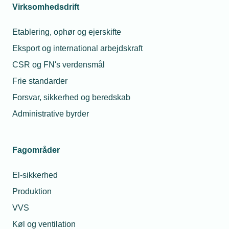
Virksomhedsdrift
Som medlem får din virksomhed en
stemme overfor politikerne på
Etablering, ophør og ejerskifte
Christiansborg
Eksport og international arbejdskraft
Indflydelse på emner som arbejdskraft,
CSR og FN's verdensmål
udbud, regler, eksportforhold og
Frie standarder
erhvervslivets generelle rammevilkår
Forsvar, sikkerhed og beredskab
Som censor, skuemester eller
repræsentant på skoler og akademier får
Administrative byrder
du indblik og indflydelse på uddannelserne
Fagområder
El-sikkerhed
4) Viden, netværk og
Produktion
kompetenceudvikling
VVS
Køl og ventilation