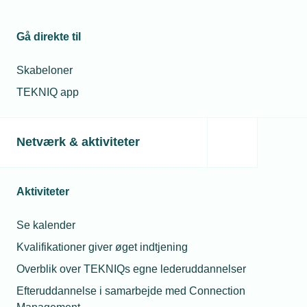
Gå direkte til
5) Synlige fordele og kontante
besparelser
Skabeloner
TEKNIQ app
Ret til at benytte TEKNIQs logo og mærker
(el-, vvs- og TEKNIQ Garanti-mærkerne) i
Netværk & aktiviteter
din markedsføring fx på servicevogne,
hjemmeside, mv.
Rabatter på forsikringer mv.
Aktiviteter
Se kalender
Kvalifikationer giver øget indtjening
FAQ
Overblik over TEKNIQs egne lederuddannelser
Efteruddannelse i samarbejde med Connection