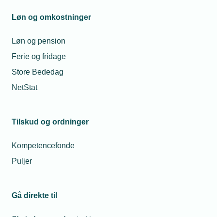
Overenskomster, løn- og arbejdsforhold
Løn og omkostninger
Arbejdsmiljø, sundhed og sikkerhed
Autorisationer, tekniske regler og
Løn og pension
standarder, mærkningsordninger,
Ferie og fridage
kvalitetsstyring, mv.
Store Bededag
Uddannelsesforhold – fx regler for
NetStat
ansættelse af lærlinge og efteruddannelse
Tilskud, puljer og kompetencefonde
Tilskud og ordninger
Læs mere om rådgivning
her
Kompetencefonde
Puljer
2) Et sikkerhedsnet hvis noget går
galt
Gå direkte til