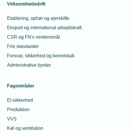
agreements 
Virksomhedsdrift
Gorming
RUT -
Medlemskonsulent
Register for
Electricians 
Etablering, ophør og ejerskifte
Telefon:
foreign
Tlf. 77 42 42 76
Agreement 2
E-mail:
jpg@tekniq.dk
services
Eksport og international arbejdskraft
CSR og FN's verdensmål
Authorisation
and approval
Frie standarder
Forsvar, sikkerhed og beredskab
Danish
Administrative byrder
Working
Environment
Authority
Fagområder
Third-Party
authorisation
El-sikkerhed
control
Produktion
Public
VVS
Holidays in
Køl og ventilation