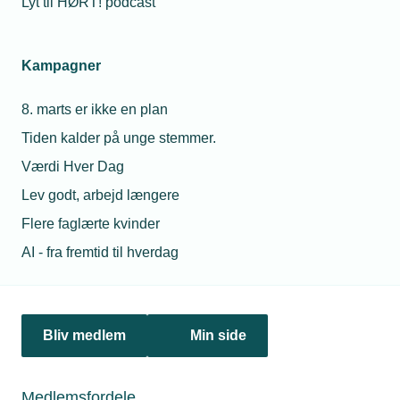
Lyt til HØRT! podcast
Netværk & aktiviteter
Kampagner
Nyheder
8. marts er ikke en plan
Politik & analyse
Tiden kalder på unge stemmer.
Om TEKNIQ
Værdi Hver Dag
Lev godt, arbejd længere
Flere faglærte kvinder
Juridiske henvendelser
AI - fra fremtid til hverdag
jura@tekniq.dk
Øvrige henvendelser
tekniq@tekniq.dk
Bliv medlem
Min side
Telefon:
43436000
Mandag til torsdag fra kl. 8:00 til 16:00
Medlemsfordele