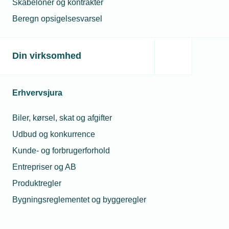
Skabeloner og kontrakter
The Danish Business Authority will provide the
Beregn opsigelsesvarsel
necessary information about doing business in
Denmark.
Din virksomhed
How to become a TEKNIQ member
Please contact us.
Erhvervsjura
Biler, kørsel, skat og afgifter
Become a
Collective
member
Udbud og konkurrence
Elektrikero
Kunde- og forbrugerforhold
About
2023-2025
Entrepriser og AB
TEKNIQ
Produktregler
VVS-overen
Danish
2023-2025 (i
Bygningsreglementet og byggeregler
Business
Authorities
English VVS 
Jonas Petersen