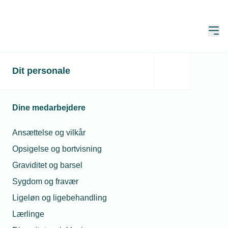
Åbn
Hjem
Membership of TEKNIQ
Dit personale
Opdateret:
26. maj 2025
Dine medarbejdere
Become a member of TEKNIQ - The
Ansættelse og vilkår
Danish mechanical & electrical
Opsigelse og bortvisning
contractors association.
Graviditet og barsel
Sygdom og fravær
The Danish Labour market model
Ligeløn og ligebehandling
Lærlinge
If you are considering doing business in Denmark,