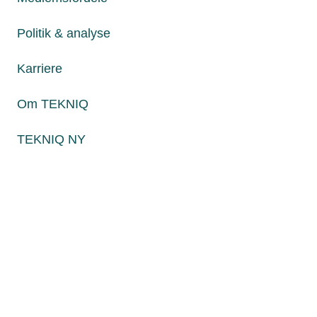
Fredag fra kl. 8:00 til 15:00
Politik & analyse
Karriere
Persondatapolitik
Cookies
Om TEKNIQ
Paul Bergsøes Vej 6, 2600 Glostrup
Billedskærervej 17, 5230 Odense M
TEKNIQ NY
CVR: 45 09 35 22