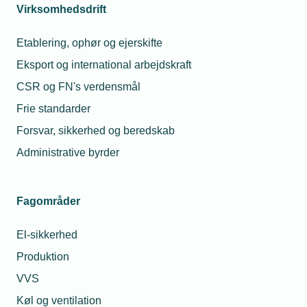
Virksomhedsdrift
Etablering, ophør og ejerskifte
Medarbejderen kan vælge at anvende
Eksport og international arbejdskraft
saldoen til fx (ikke udtømmende):
CSR og FN's verdensmål
Ekstraordinære pensionsindbetalinger
Frie standarder
Afholdelse af frihed (feriefridage,
Forsvar, sikkerhed og beredskab
børneomsorgsdage, lægebesøg med barn
Administrative byrder
m.v.)
Løbende udbetaling For at anvende det
Fagområder
indestående beløb - eller en del deraf til
ekstraordinært pensionsbidrag skal
El-sikkerhed
medarbejderen som hovedregel meddele
Produktion
dette skriftligt senest:
VVS
31. maj (for juni-udbetaling)
Køl og ventilation