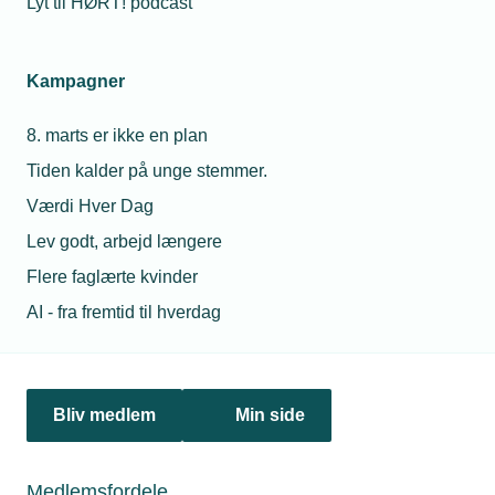
Lyt til HØRT! podcast
Kampagner
8. marts er ikke en plan
Kontakt
Følg med i OK25
Tiden kalder på unge stemmer.
Værdi Hver Dag
Lev godt, arbejd længere
Flere faglærte kvinder
AI - fra fremtid til hverdag
Få indsigt og konkrete
opdateringer om processen, og
Jura
Bliv medlem
Min side
hvad det betyder for din
TEKNIQ
virksomhed her.
Telefon:
Tlf. 43 43 60 00
E-mail:
jura@tekniq.dk
Medlemsfordele