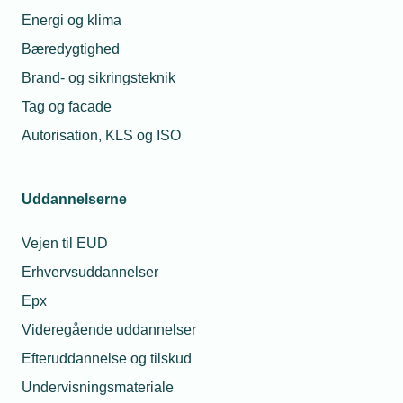
30. november (for december-udbetaling)
Energi og klima
Bæredygtighed
Brand- og sikringsteknik
Tag og facade
Ved fratrædelse
Autorisation, KLS og ISO
Ved medarbejderens fratræden sker
opgørelse og udbetaling af restbeløbet ved
Uddannelserne
førstkommende lønudbetaling.
Vejen til EUD
Erhvervsuddannelser
Epx
Fornyelse af overenskomsterne ved
Videregående uddannelser
OK2025
Efteruddannelse og tilskud
TEKNIQ har netop indgået nye treårige aftaler om
Undervisningsmateriale