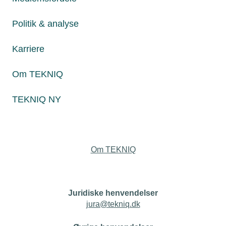
Politik & analyse
Karriere
Personaleforhold
Om TEKNIQ
Netværk & aktiviteter
TEKNIQ NY
Nyheder
Politik & analyse
Om TEKNIQ
Juridiske henvendelser
jura@tekniq.dk