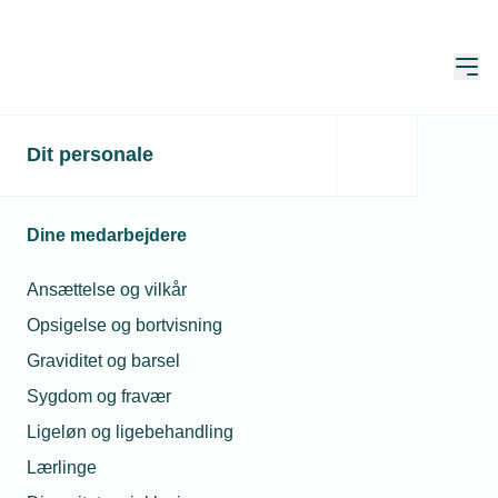
Åbn
Hjem
Udbetaling af
Dit personale
Fritvalgskontoen
Dine medarbejdere
Opdateret:
12. maj 2025
Ansættelse og vilkår
Opsigelse og bortvisning
Hvis der er indestående midler på
Graviditet og barsel
Fritvalgskontoen, skal disse i de fleste
Sygdom og fravær
tilfælde udbetales med sidste
lønperiode i juni og december.
Ligeløn og ligebehandling
Lærlinge
Fritvalgskonto