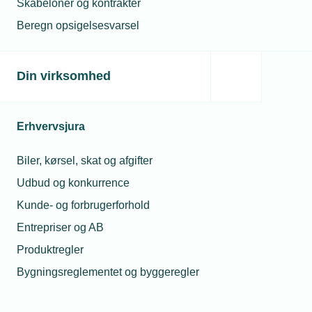
Skabeloner og kontrakter
maj-lønnen, såfremt der er dækning på
kontoen.
Beregn opsigelsesvarsel
Din virksomhed
Særligt for VVS-overenskomsten
(punkt 17, stk. 6):
Erhvervsjura
Udbetaling kan kun finde sted én gang årligt,
ved årets udgang, Arbejdsgiveren skal sikre,
Biler, kørsel, skat og afgifter
at kontoen opgøres og eventuelle
Udbud og konkurrence
udbetalinger sker i overensstemmelse med
Kunde- og forbrugerforhold
overenskomsten, medmindre der foreligger en
Entrepriser og AB
lokal aftale om fx indbetaling til pension i
Produktregler
stedet.
Bygningsreglementet og byggeregler
Anvendelse og medarbejderønsker