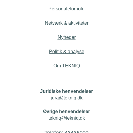
Personaleforhold
Netværk & aktiviteter
Nyheder
Politik & analyse
Om TEKNIQ
Juridiske henvendelser
jura@tekniq.dk
Øvrige henvendelser
tekniq@tekniq.dk
Telefon:
43436000