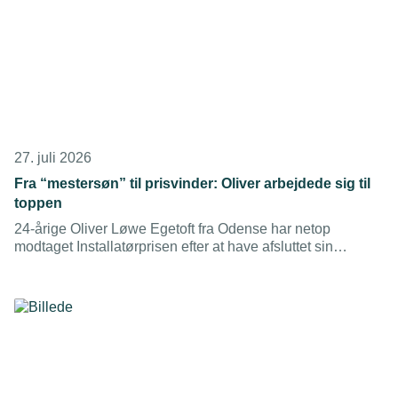
27. juli 2026
Fra “mestersøn” til prisvinder: Oliver arbejdede sig til
toppen
24-årige Oliver Løwe Egetoft fra Odense har netop
modtaget Installatørprisen efter at have afsluttet sin
uddannelse med topkarakterer. Han vil aldrig ses som én,
der får noget foræret, selvom han arbejder for sin far.