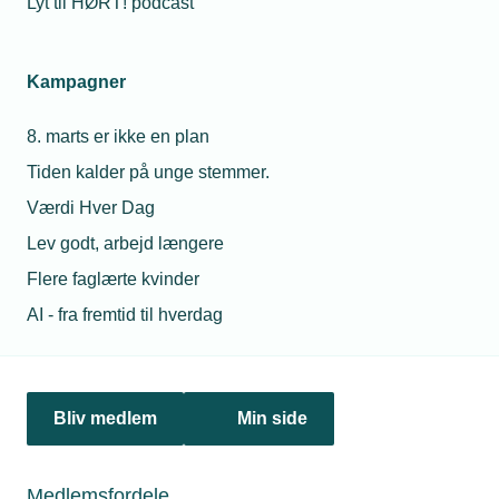
Lyt til HØRT! podcast
Kampagner
8. marts er ikke en plan
Tiden kalder på unge stemmer.
Værdi Hver Dag
Lev godt, arbejd længere
Flere faglærte kvinder
28. juli 2026
AI - fra fremtid til hverdag
EU's elektrificeringsplan er en gave til det tekniske
erhvervsliv
Varmepumper, ladestandere og stærkere elnet: EU’s plan
kan sætte turbo på elbranchens vækst.
Bliv medlem
Min side
Medlemsfordele