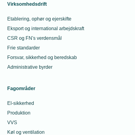
Virksomhedsdrift
Etablering, ophør og ejerskifte
05. august 2026
Eksport og international arbejdskraft
Hvordan håndterer vi usikre priser i kundeaftaler?
CSR og FN's verdensmål
Jeg oplever store udsving i energi-, olie-, fragt- og
materialepriser som følge af geopolitisk uro, og det gør det
Frie standarder
svært at lave aftaler med kunder flere måneder frem. Hvad
Forsvar, sikkerhed og beredskab
gør jeg, når omkostningerne kan ændre sig markant, efter
at en aftale er indgået?
Administrative byrder
Fagområder
El-sikkerhed
Produktion
VVS
Køl og ventilation