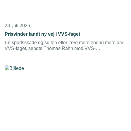
23. juli 2026
Prisvinder fandt ny vej i VVS-faget
En sportsskade og sulten efter lære mere endnu mere om
VVS-faget, sendte Thomas Rahn mod VVS-
Installatøruddannelsen. Nu har han vundet
Installatørprisen 2026.