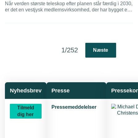
Når verden største teleskop efter planen står færdig i 2030,
er det en vestjysk medlemsvirksomhed, der har bygget en
afgørende komponent. Den lille virksomhed er blevet
specialister i at byde ind på store, internationale projekter.
1/252
Næste
Nyhedsbrev
Presse
Pressekon
Pressemeddelelser
Tilmeld
dig her