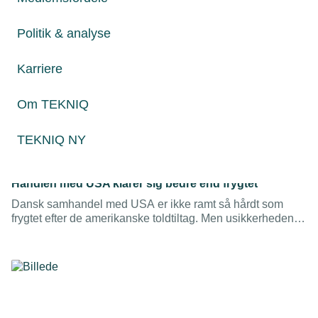
Politik & analyse
Karriere
Om TEKNIQ
TEKNIQ NY
28. juli 2026
Handlen med USA klarer sig bedre end frygtet
Dansk samhandel med USA er ikke ramt så hårdt som
frygtet efter de amerikanske toldtiltag. Men usikkerheden
består, og virksomheder med eksport, import eller
leverandørkæder knyttet til USA bør fortsat forberede sig
på nye handelsbarrierer.