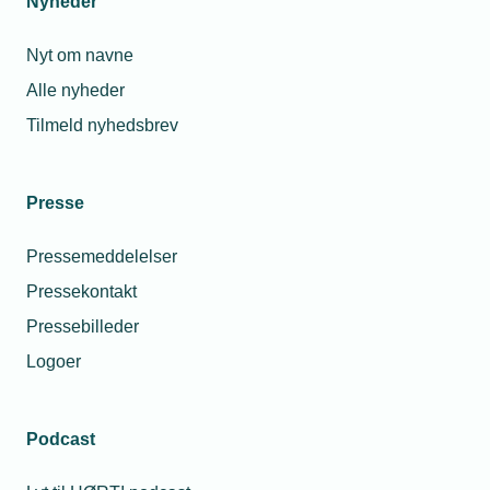
Nyheder
under 18 år. Hvordan håndterer vi det?
Nyt om navne
Alle nyheder
Tilmeld nyhedsbrev
Presse
Pressemeddelelser
Pressekontakt
28. juli 2026
Pressebilleder
Sommerferiegaver fra firmaet er skattefrie – som
Logoer
udgangspunkt
Mange firmaer giver ikke længere kun gaver til deres
medarbejdere til jul, men fx også til påske og op til
Podcast
sommerferien. Kun julegaven er fredet fra skat, og kun hvis
den holder sig under beløbsgrænsen for den slags.