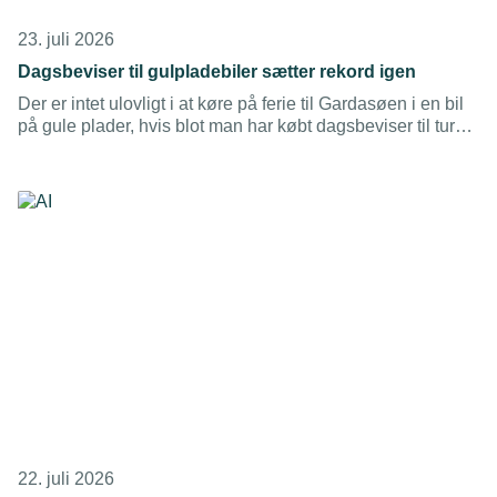
23. juli 2026
Dagsbeviser til gulpladebiler sætter rekord igen
Der er intet ulovligt i at køre på ferie til Gardasøen i en bil
på gule plader, hvis blot man har købt dagsbeviser til turen,
og arbejdsgiveren har givet lov til det. Langt de fleste
dagsbeviser købes dog kun til privat kørsel en enkelt dag.
22. juli 2026