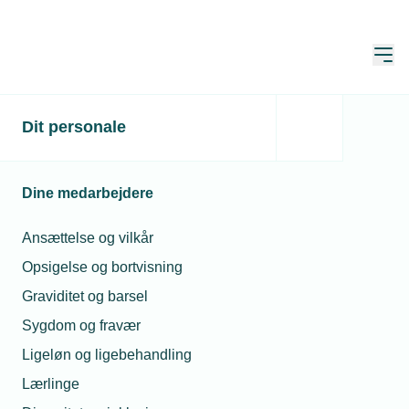
Åbn
Hjem
TEKNIQ
Dit personale
Alle nyheder
Alle nyheder
Dine medarbejdere
Læs de seneste nyheder fra TEKNIQ
Ansættelse og vilkår
Opsigelse og bortvisning
Søg
Graviditet og barsel
Sygdom og fravær
Ligeløn og ligebehandling
Lærlinge