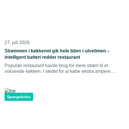
27. juli 2026
Strømmen i køkkenet gik hele tiden i ulvetimen –
intelligent batteri redder restaurant
Populær restaurant havde brug for mere strøm til et
voksende køkken. I stedet for at købe ekstra ampere
rådgav AK Installationer dem til et intelligent energianlæg,
der sparer dem penge og skaber værdi.
Spørgeboks