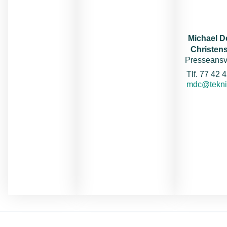
Michael 
Christen
Presseansv
Tel
Tlf. 77 42 
E-mail:
mdc@tekni