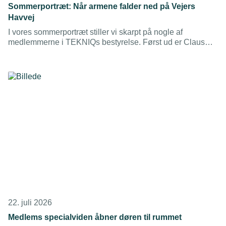
Sommerportræt: Når armene falder ned på Vejers
Havvej
I vores sommerportræt stiller vi skarpt på nogle af
medlemmerne i TEKNIQs bestyrelse. Først ud er Claus
Boel, direktør i O&J Gruppen og nyt bestyrelsesmedlem,
der finder roen på Vestkysten – og som godt kan finde på
at se en hel bjergetape fra sofaen med et køligt glas
hvidvin.
22. juli 2026
Medlems specialviden åbner døren til rummet