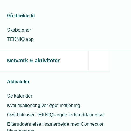
Nye emballagekrav rammer også importører
Gå direkte til
Fra 12. august gælder de første krav i EU’s nye
emballageforordning. Det rammer virksomheder med
producentansvar og flere importører, der kan få ansvar for
Skabeloner
den transportemballage, de selv pakker ud.
TEKNIQ app
Netværk & aktiviteter
Aktiviteter
Se kalender
Kvalifikationer giver øget indtjening
Overblik over TEKNIQs egne lederuddannelser
03. august 2026
Sidste chance for at søge refusion fra TEKNIQ Barsel
Efteruddannelse i samarbejde med Connection