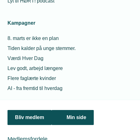
Lyt til HØRT! podcast
Netværk & aktiviteter
Kampagner
Nyheder
8. marts er ikke en plan
Politik & analyse
Tiden kalder på unge stemmer.
Om TEKNIQ
Værdi Hver Dag
Lev godt, arbejd længere
Flere faglærte kvinder
Juridiske henvendelser
AI - fra fremtid til hverdag
jura@tekniq.dk
Øvrige henvendelser
tekniq@tekniq.dk
Bliv medlem
Min side
Telefon:
43436000
Mandag til torsdag fra kl. 8:00 til 16:00
Medlemsfordele