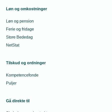
Løn og omkostninger
Løn og pension
Ferie og fridage
Maria Elisabeth
Karoli
Kjærsgård-
Elle
Store Bededag
Analyse
Jensen
NetStat
Chefanalytiker
Tlf. 77
E-mail:
kes@te
Telefon:
Tlf. 77 41 15 75
E-mail:
mkj@tekniq.dk
Tilskud og ordninger
Kompetencefonde
Puljer
Gå direkte til