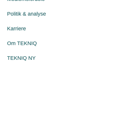
Fredag fra kl. 8:00 til 15:00
Politik & analyse
Karriere
Persondatapolitik
Cookies
Om TEKNIQ
Paul Bergsøes Vej 6, 2600 Glostrup
Billedskærervej 17, 5230 Odense M
TEKNIQ NY
CVR: 45 09 35 22