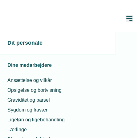
Åbn
Hjem
Markedsanalysen 2025
Dit personale
Opdateret:
30. apr. 2025
Dine medarbejdere
Ansættelse og vilkår
Opsigelse og bortvisning
Graviditet og barsel
Sygdom og fravær
Ligeløn og ligebehandling
Lærlinge