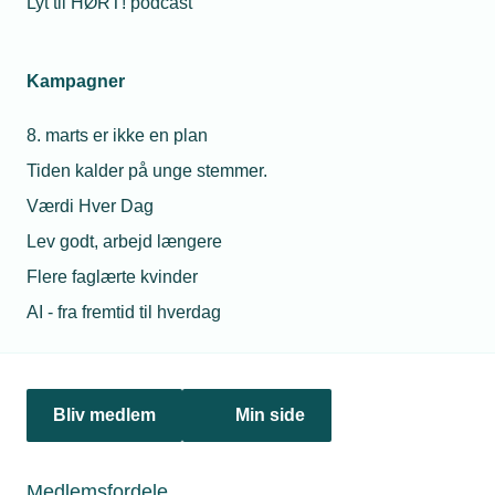
Lyt til HØRT! podcast
Netværk & aktiviteter
Kampagner
Nyheder
8. marts er ikke en plan
Politik & analyse
Tiden kalder på unge stemmer.
Om TEKNIQ
Værdi Hver Dag
Lev godt, arbejd længere
Flere faglærte kvinder
Juridiske henvendelser
AI - fra fremtid til hverdag
jura@tekniq.dk
Øvrige henvendelser
tekniq@tekniq.dk
Bliv medlem
Min side
Telefon:
43436000
Mandag til torsdag fra kl. 8:00 til 16:00
Medlemsfordele