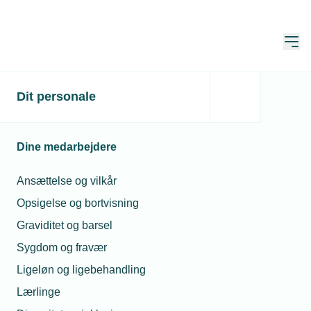
Åbn
Hjem
Hvad er prompts og
Dit personale
hvordan skal du bruge
dem?
Dine medarbejdere
Opdateret:
27. aug. 2025
Ansættelse og vilkår
Opsigelse og bortvisning
Graviditet og barsel
Sygdom og fravær
Ligeløn og ligebehandling
Lærlinge