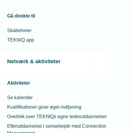
Hvorfor virker den?
Gå direkte til
✔ Den definerer rollen (tilbudsansvarlig).
Skabeloner
✔ Den præciserer opgaven (lav en tilbudstekst med
TEKNIQ app
fokus på serviceaftale).
✔ Den beskriver output (struktur, tone, længde).
Netværk & aktiviteter
Aktiviteter
Hvad er en prompt?
Kontakt
Se kalender
Kvalifikationer giver øget indtjening
En prompt er den tekst eller
instruktion, du skriver til en AI
Overblik over TEKNIQs egne lederuddannelser
for at få den til at udføre en
Efteruddannelse i samarbejde med Connection
opgave eller levere et svar.