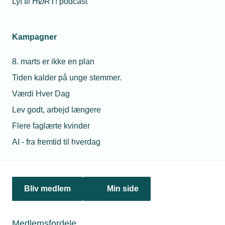
Lyt til HØRT! podcast
Netværk & aktiviteter
Kampagner
Nyheder
8. marts er ikke en plan
Politik & analyse
Tiden kalder på unge stemmer.
Om TEKNIQ
Værdi Hver Dag
Lev godt, arbejd længere
Flere faglærte kvinder
Juridiske henvendelser
AI - fra fremtid til hverdag
jura@tekniq.dk
Øvrige henvendelser
tekniq@tekniq.dk
Bliv medlem
Min side
Telefon:
43436000
Mandag til torsdag fra kl. 8:00 til 16:00
Medlemsfordele