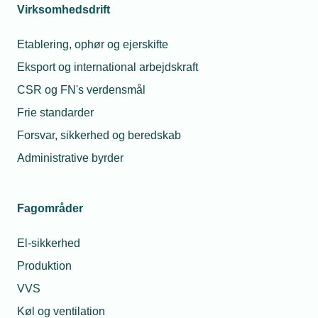
opsummeringer eller enkle svar.
Virksomhedsdrift
"Opsummer dette mødenotat i 5 punkter."
Etablering, ophør og ejerskifte
Hvorfor virker den?
Eksport og international arbejdskraft
✔ Den er konkret og nem at forstå.
CSR og FN's verdensmål
Frie standarder
✔ Den fortæller klart, hvad output skal være (5
punkter).
Forsvar, sikkerhed og beredskab
Administrative byrder
Selv korte prompts kan være effektive, hvis de er klare
og målrettede.
Fagområder
El-sikkerhed
Produktion
Eksempel på en detaljeret prompt
VVS
Køl og ventilation
Formålet med dette eksempel er at vise, hvordan en