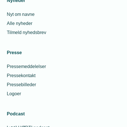
Nyheder
Læs mere
Nyt om navne
Arrangementer og webinarer
Alle nyheder
Læs mere
Tilmeld nyhedsbrev
Politisk interessevaretagelse
Presse
Læs mere
Pressemeddelelser
Pressekontakt
Netværk og foreninger
Pressebilleder
Læs mere
Logoer
Podcast
Ønsker du at blive All inclusive medlem?