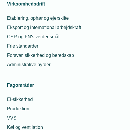
rammevilkår. Ved at deltage som censor,
Virksomhedsdrift
skuemester eller repræsentant på skoler og
akademier får du desuden indblik og
Etablering, ophør og ejerskifte
indflydelse på uddannelserne.
Læs mere
Eksport og international arbejdskraft
her.
CSR og FN's verdensmål
Frie standarder
Forsvar, sikkerhed og beredskab
Viden, netværk og
4
kompetenceudvikling
Administrative byrder
Få adgang til faglig sparring og
brancherelevant viden gennem vores
Fagområder
lokalforeninger og netværk. Deltag i
webinarer, online-kurser og faglige
El-sikkerhed
arrangementer, og få adgang til alle vores
beregningsværktøjer, statistikker,
Produktion
brancheanalyser, skabeloner og TEKNIQ
VVS
app’en med video-vejledninger og
Køl og ventilation
værktøjer til dimensionering. Vi tilbyder