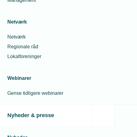
Management
*Den viste pris er et estimat og kan variere fra den endelige pris; den er
vejledende og baseret på forudsætningerne i denne komponent.
Netværk
Få adgang til attraktive
Netværk
medlemsfordele
Regionale råd
Lokalforeninger
Rådgivning om personale, regler og
krav
Læs mere
Webinarer
Gense tidligere webinarer
Uddannelse og lærlinge
Læs mere
Nyheder & presse
Rabatter og aftaler