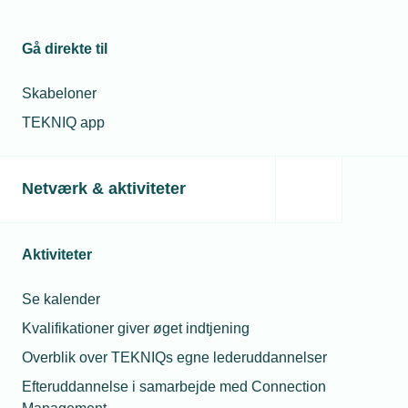
Beregn dit årlige medlemskab – All-
Gå direkte til
inclusive
Skabeloner
TEKNIQ app
FORVENTET ÅRLIGT KONTINGENT*
17.000 kr.
Netværk & aktiviteter
Antal ansatte
Aktiviteter
Vælg eller indtast et tal mellem 1 og 100.
Se kalender
Barselsfond (0,38%)
✓
Kvalifikationer giver øget indtjening
Lokalforening (obligatorisk)
✓
Overblik over TEKNIQs egne lederuddannelser
Antal ansatte
10
Efteruddannelse i samarbejde med Connection
Lønsum
4.400.000 kr.
(10 × 440.000 kr.)