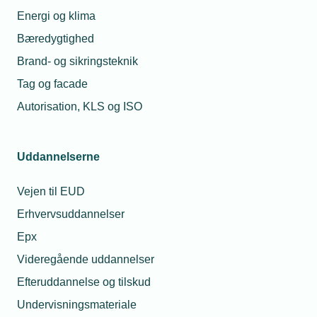
også branchetilpassede lederuddannelser,
Energi og klima
der styrker dine kompetencer.
Se vores
Bæredygtighed
netværk
.
Brand- og sikringsteknik
Tag og facade
Autorisation, KLS og ISO
Synlige fordele og kontante
5
besparelser
Som All Inclusive-medlem får du adgang til
Uddannelserne
TEKNIQ Barsel
. Du har ret til at benytte
TEKNIQs logo i din markedsføring, fx på
Vejen til EUD
servicevogne og hjemmeside, og derudover
Erhvervsuddannelser
tilbyder vi rabatter på forsikringer og andre
Epx
ydelser, der giver dig kontante besparelser.
Læs mere om vores
medlemsfordele
.
Videregående uddannelser
Efteruddannelse og tilskud
Undervisningsmateriale