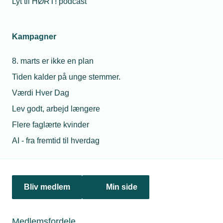
Lyt til HØRT! podcast
Kampagner
8. marts er ikke en plan
Tiden kalder på unge stemmer.
Værdi Hver Dag
Lev godt, arbejd længere
Bliv medlem på linket nedenfor eller kontakt os og få
Flere faglærte kvinder
en snak om mulighederne for din virksomhed.
AI - fra fremtid til hverdag
Bliv all inclusive medlem
Bliv medlem
Min side
Medlemsfordele