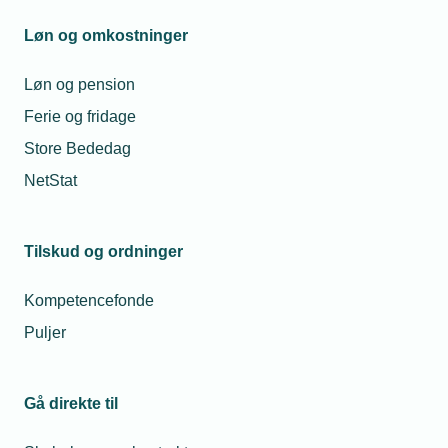
kvalitetsstyring. Desuden tilbyder vi
rådgivning om uddannelsesforhold,
Løn og omkostninger
herunder regler for ansættelse af lærlinge
og efteruddannelse, samt information om
Løn og pension
tilskud, puljer og kompetencefonde. Som All
Ferie og fridage
Inclusive-medlem er du desuden sikret
Store Bededag
udvidet digital rådgivning 24/7 gennem
vores
digitale assistent KVIQ
, der samler al
NetStat
vores specialiserede viden og kompetencer,
så du kan få øjeblikkeligt svar på dine
spørgsmål døgnet rundt.
Tilskud og ordninger
Kompetencefonde
Puljer
Et sikkerhedsnet hvis noget går galt
2
Med et All Inclusive-medlemskab er du
sikret et stærkt sikkerhedsnet. Vi tilbyder
Gå direkte til
erhvervsrådgivning, mediation og
konfliktmægling, så du kan håndtere