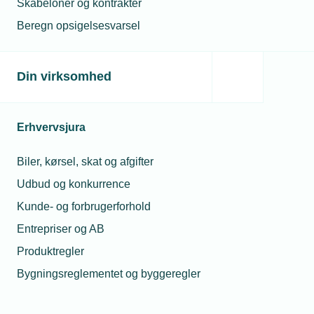
Skabeloner og kontrakter
eventuelle tvister effektivt.
TEKNIQ Garanti
Beregn opsigelsesvarsel
dækker erstatningskrav fra kunder på op til
150.000 kr., og du har mulighed for at tegne
pensionsordning, gruppelivsforsikring og
Din virksomhed
sundhedssikring på konkurrencedygtige
vilkår. Vores Konfliktfond yder støtte i
tilfælde af overenskomstmæssige konflikter,
Erhvervsjura
så du altid er godt beskyttet.
Biler, kørsel, skat og afgifter
Udbud og konkurrence
Politisk indflydelse og
3
Kunde- og forbrugerforhold
interessevaretagelse
Entrepriser og AB
Som medlem får din virksomhed en stemme
Produktregler
overfor politikerne på Christiansborg. Vi
arbejder for at sikre indflydelse på vigtige
Bygningsreglementet og byggeregler
emner som arbejdskraft, udbud, regler,
eksportforhold og erhvervslivets generelle