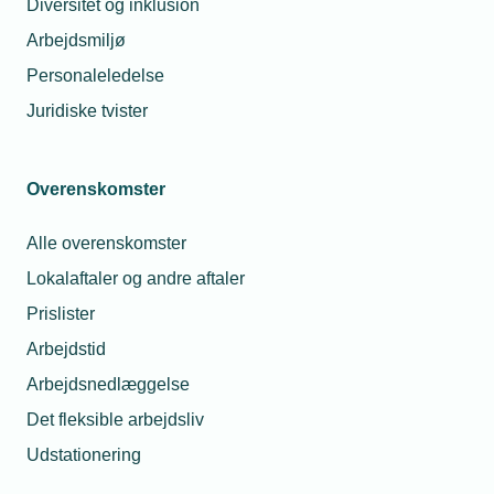
Diversitet og inklusion
5 gode grunde til at blive All
Arbejdsmiljø
Inclusive-medlem
Personaleledelse
Rådgivning om personale, regler,
Juridiske tvister
1
krav og overenskomster
Som All Inclusive-medlem hos TEKNIQ får
Overenskomster
du omfattende rådgivning om personale,
regler og krav. Vi hjælper dig med alt fra
Alle overenskomster
ansættelse og afskedigelse af
medarbejdere til håndtering af
Lokalaftaler og andre aftaler
personaleforhold som ferie, sygdom og
Prislister
barsel. Du får også vejledning om
Arbejdstid
overenskomster, løn- og arbejdsforhold
samt arbejdsmiljø, sundhed og sikkerhed.
Arbejdsnedlæggelse
Det fleksible arbejdsliv
Vi sikrer, at din virksomhed overholder
autorisationer, tekniske regler og
Udstationering
standarder, mærkningsordninger og