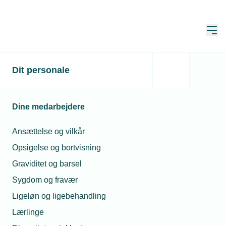
Åbn
Hjem
All inclusive-medlemskab
Dit personale
Dine medarbejdere
Med et All inclusive-medlemskab får du
fuld adgang til alle TEKNIQs ydelser,
Ansættelse og vilkår
herunder rådgivning om personale,
Opsigelse og bortvisning
regler, krav og overenskomster, digitale
Graviditet og barsel
og fysiske netværk, samt en lang
Sygdom og fravær
række medlemsfordele.
Ligeløn og ligebehandling
Lærlinge