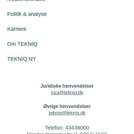
Personaleforhold
Politik & analyse
Netværk & aktiviteter
Karriere
Nyheder
Om TEKNIQ
Politik & analyse
TEKNIQ NY
Om TEKNIQ
Juridiske henvendelser
jura@tekniq.dk
Øvrige henvendelser
tekniq@tekniq.dk
Telefon:
43436000