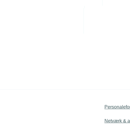
Kontakt TEKNIQ for at få den nøjagtige p
Administrative byrde
Arbejdsmiljø
OBS: Som tillæg til ovenstående konting
obligatorisk fondstillæg.
Personaleledelse
Kontakt TEKNIQ for at høre mere om, hva
Juridiske tvister
medlemskab.
Personalefo
Netværk & ak