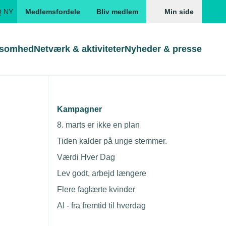
Q NY
Medlemsfordele
Bliv medlem
Min side
ksomhed
Netværk & aktiviteter
Nyheder & presse
Genveje
Genveje
serne
Kampagner
Gå direkte til
Gå direkte til
EUD
8. marts er ikke en plan
Skabeloner og kontrakter
Skabeloner
ddannelser
Tiden kalder på unge stemmer.
Beregn opsigelsesvarsel
TEKNIQ app
Værdi Hver Dag
t kun beregne kontingent for All Inclusive-
nde uddannelser
Lev godt, arbejd længere
nelse og tilskud
Flere faglærte kvinder
ngsmateriale
AI - fra fremtid til hverdag