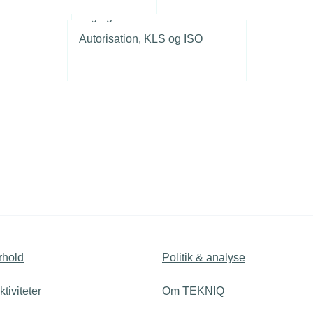
ris.
r
entberegning er der et
Tag og facade
Autorisation, KLS og ISO
d du kan få ud af et
rhold
Politik & analyse
tiviteter
Om TEKNIQ