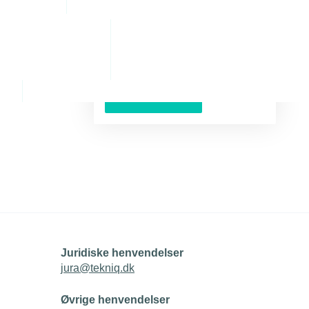
Bliv medlem
Du kan bliv medlem af TEKNIQ
lige her
Bliv medlem
Juridiske henvendelser
jura@tekniq.dk
Øvrige henvendelser