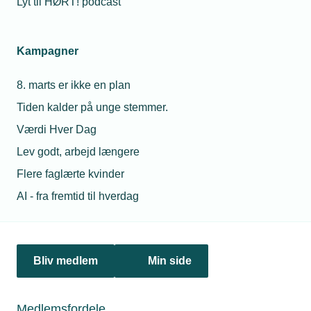
Lyt til HØRT! podcast
Netværk & aktiviteter
Kampagner
Nyheder
8. marts er ikke en plan
Politik & analyse
Tiden kalder på unge stemmer.
Om TEKNIQ
Værdi Hver Dag
Lev godt, arbejd længere
Flere faglærte kvinder
Juridiske henvendelser
AI - fra fremtid til hverdag
jura@tekniq.dk
Øvrige henvendelser
tekniq@tekniq.dk
Bliv medlem
Min side
Telefon:
43436000
Mandag til torsdag fra kl. 8:00 til 16:00
Medlemsfordele