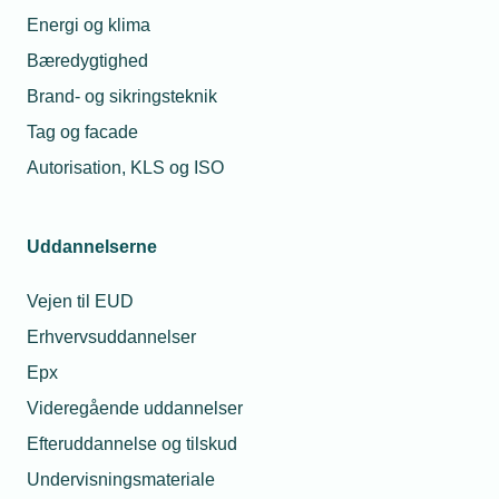
Energi og klima
DBI Godkendelser
Bæredygtighed
Kapitel 5 - Brand | BR18
Brand- og sikringsteknik
Sikringsguiden | Forsikring
Tag og facade
& Pension
Autorisation, KLS og ISO
Per Reinholdt
Teknisk
konsulent - El
Uddannelserne
Telefon:
Tlf. 77 41 15 68
E-mail:
pre@tekniq.dk
Vejen til EUD
Erhvervsuddannelser
Epx
Videregående uddannelser
Efteruddannelse og tilskud
Undervisningsmateriale