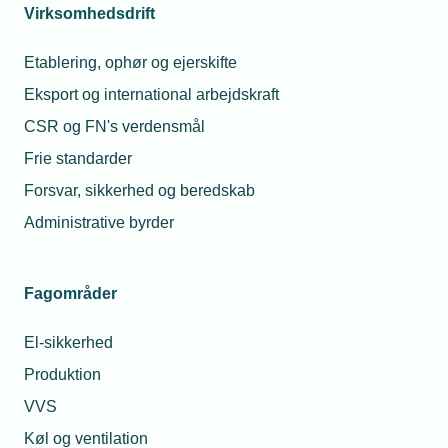
Hvis dit virksomhedscertifikat inddrages af
Virksomhedsdrift
certificeringsorganet eller ikke fornyes, er du
Etablering, ophør og ejerskifte
forpligtet til straks at meddele det til Forsikring &
Pension via registreringssystemet eller e-mail.
Eksport og international arbejdskraft
CSR og FN's verdensmål
Se også
Frie standarder
DBI Retningslinjer
Forsvar, sikkerhed og beredskab
DBI Godkendelser
Administrative byrder
Kapitel 5 - Brand | BR18
Sikringsguiden | Forsikring & Pension
Fagområder
El-sikkerhed
Læs mere
Kontakt
Produktion
VVS
DBI Retningslinjer
Køl og ventilation