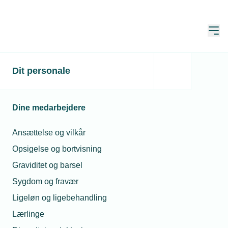
Åbn
Hjem
Særlige krav til
Dit personale
brandtekniske
installationer
Dine medarbejdere
Opdateret:
29. maj 2026
Ansættelse og vilkår
Opsigelse og bortvisning
Graviditet og barsel
Funktionsbaserede brandkrav kan
Sygdom og fravær
opfyldes på flere forskellige måder.
Ligeløn og ligebehandling
Lærlinge
Brandtekniske installationer skal udføres, så de er