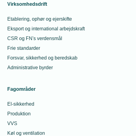
Telefon:
Tlf. 77 41 15 88
Virksomhedsdrift
Juridisk
E-mail:
mfo@tekniq.dk
advokatf
Etablering, ophør og ejerskifte
Tlf. 77
Eksport og international arbejdskraft
E-mail
bri@te
CSR og FN's verdensmål
Frie standarder
Forsvar, sikkerhed og beredskab
Administrative byrder
Fagområder
El-sikkerhed
Produktion
VVS
Køl og ventilation