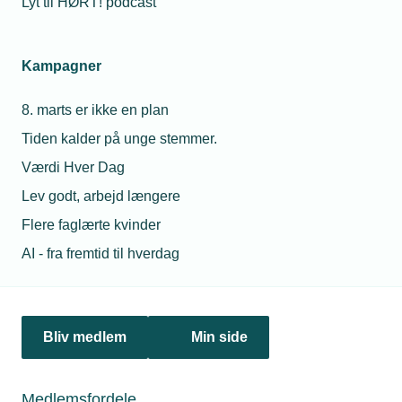
Lyt til HØRT! podcast
Netværk & aktiviteter
Kampagner
Nyheder
8. marts er ikke en plan
Politik & analyse
Tiden kalder på unge stemmer.
Om TEKNIQ
Værdi Hver Dag
Lev godt, arbejd længere
Flere faglærte kvinder
Juridiske henvendelser
AI - fra fremtid til hverdag
jura@tekniq.dk
Øvrige henvendelser
tekniq@tekniq.dk
Bliv medlem
Min side
Telefon:
43436000
Mandag til torsdag fra kl. 8:00 til 16:00
Medlemsfordele