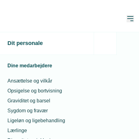
Åbn
Hjem
Vvs-branchens
Dit personale
Kompetenceudviklingsfon
Dine medarbejdere
Opdateret:
03. jun. 2026
Ansættelse og vilkår
Opsigelse og bortvisning
Til medarbejdere omfattet af VVS-
Graviditet og barsel
overenskomsten
Sygdom og fravær
Alle medarbejdere, der arbejder under Vvs-
Ligeløn og ligebehandling
overenskomsten mellem Blik- og
Lærlinge
Rørarbejderforbundet, Dansk Metal og TEKNIQ,