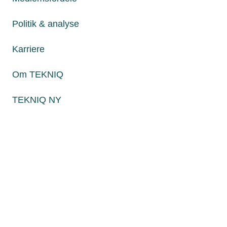
Fredag fra kl. 8:00 til 15:00
Politik & analyse
Karriere
Persondatapolitik
Cookies
Om TEKNIQ
Paul Bergsøes Vej 6, 2600 Glostrup
Billedskærervej 17, 5230 Odense M
TEKNIQ NY
CVR: 45 09 35 22