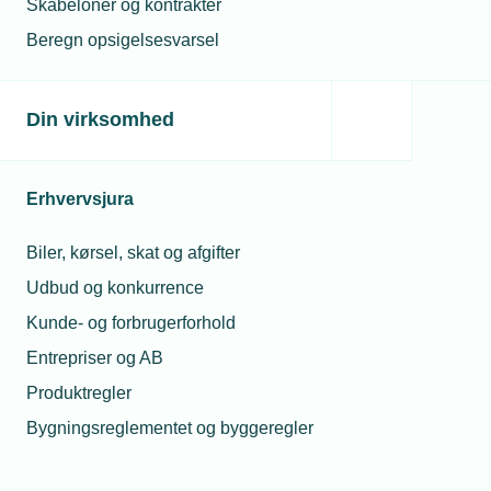
Skabeloner og kontrakter
Sådan søges der tilskud til selvvalgt
Beregn opsigelsesvarsel
efteruddannelse
Din virksomhed
Kompetence- og
Kontaktperson
Kontak
Erhvervsjura
uddannelsesfonde
vedrør
fonde
Biler, kørsel, skat og afgifter
Gå til vores oversigt
Udbud og konkurrence
over kompetence- og
Kunde- og forbrugerforhold
uddannelsesfonde
Entrepriser og AB
Læs mere
Produktregler
Bygningsreglementet og byggeregler
Mie Forsberg
Chefkonsulent
Birgitte